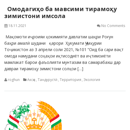
Омодагиҳо ба мавсими тирамоҳу
зимистони имсола
18.11.2021
No Comments
Мақомоти иҷроияи ҳокимияти давлатии шаҳри Роғун
баҳри амалӣ шудани қарори Ҳукумати Ҷумҳурии
Тоҷикистон аз 3 апрели соли 2021, №101 “Оид ба сари вақт
омода намудани соҳаҳои иқтисодиёт ва иҷтимоиёти
мамлакат барои фаъолияти мунтазам ва самарабахш дар
давраи тирамоҳу зимистони солҳои […]
roghun
Аксҳо
,
Тандурустӣ
,
Территория
,
Экология