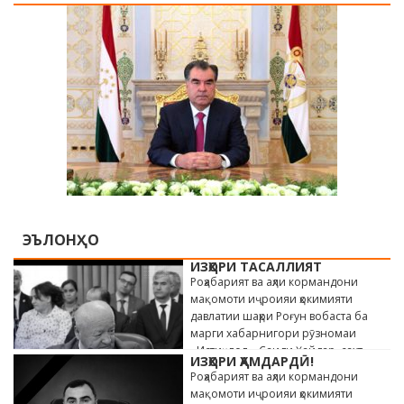
ЭЪЛОНҲО
ИЗҲОРИ ТАСАЛЛИЯТ
Роҳабарият ва аҳли кормандони
мақомоти иҷроияи ҳокимияти
давлатии шаҳри Роғун вобаста ба
марги хабарнигори рӯзномаи
«Истиқлол» Саиди Ҳайдар, сахт
ИЗҲОРИ ҲАМДАРДӢ!
андӯҳгин …
Роҳабарият ва аҳли кормандони
мақомоти иҷроияи ҳокимияти