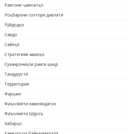
Раисони ҷамоатҳо
Роҳбарони сохтори давлатӣ
Рӯйдодҳо
Савдо
Сайёҳӣ
Стратегияи амалҳо
Суханрониҳои раиси шаҳр
Тандурустӣ
Территория
Фарҳанг
Фаъолияти намояндагон
Фаъолияти Шӯроъ
Хабарҳо
Ҳамкорҳои байналмилалӣ