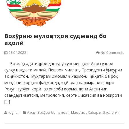
Вохӯрию мулоқотҳои судманд бо
аҳолӣ
08.04.2022
No Comments
Бо мақсади иҷрои дастуру супоришҳои Асосгузори
сулҳу ваҳдати миллӣ, Пешвои миллат, Президенти Ҷумҳурии
Тоҷикистон, муҳтарам Эмомалӣ Раҳмон, ҷиҳати ба роҳ
мондани корҳои фаҳмондадиҳӣ дар қаламрави шаҳри
Роғун гурӯҳи корӣ аз ҳисоби кормандони Агентиии
стандартизатсия, метрология, сертификатсия ва нозироти
[…]
roghun
Аксҳо
,
Вохӯри бо ҷамоат
,
Маориф
,
Хабарҳо
,
Экология