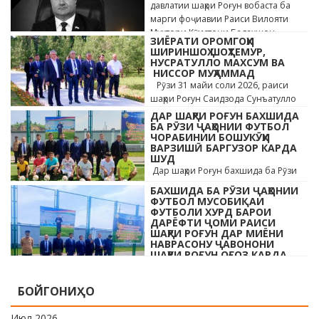
давлатии шаҳри Роғун вобаста ба
марги фоҷиавии Раиси Вилояти
Мухтори Кӯҳистони Бадахшон
ЗИЁРАТИ ОРОМГОҲИ
Алишер …
ШИРИНШОҲ ШОҲТЕМУР,
НУСРАТУЛЛО МАХСУМ ВА
НИССОР МУҲАММАД
Рӯзи 31 майи соли 2026, раиси
шаҳри Роғун Саидзода Сунъатулло
бо ҳайъати кормандони дастгоҳи
ДАР ШАҲРИ РОҒУН БАХШИДА
раиси шаҳр ва роҳбарони мақомотҳои
БА РӮЗИ ҶАҲОНИИ ФУТБОЛ
ЧОРАБИНИИ БОШУКӮҲИ
…
ВАРЗИШӢ БАРГУЗОР КАРДА
ШУД
Дар шаҳри Роғун бахшида ба Рӯзи
ҷавонони Тоҷикистон ва Рӯзи
БАХШИДА БА РӮЗИ ҶАҲОНИИ
ҷаҳонии футбол бо иштироки 10
ФУТБОЛ МУСОБИҚАИ
даста мусобиқаи кушоди шаҳри аз …
ФУТБОЛИ ХУРД БАРОИ
ДАРЁФТИ ҶОМИ РАИСИ
ШАҲРИ РОҒУН ДАР МИЁНИ
НАВРАСОНУ ҶАВОНОНИ
ШАҲРИ РОҒУН ОҒОЗ КАРДА
ШУД
Дар шаҳри Роғун бахшида ба Рӯзи
БОЙГОНИҲО
ҷавонони Тоҷикистон ва Рӯзи
ҷаҳонии футбол бо иштироки 10
Июл 2026
даста мусобиқаи кушоди шаҳри аз …