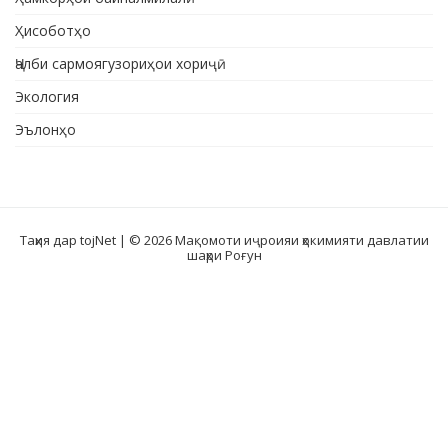
Ҳисоботҳо
Ҷалби сармоягузориҳои хориҷӣ
Экология
Эълонҳо
Таҳия дар tojNet
| © 2026 Мақомоти иҷроияи ҳокимияти давлатии
шаҳри Роғун