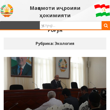
Мақомоти иҷроияи
ҳокимияти
давлатии шаҳри
Роғун
Рубрика: Экология