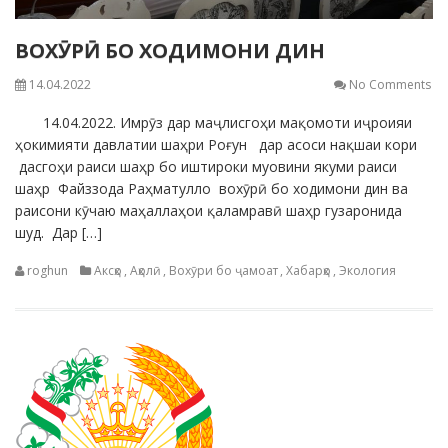
ВОХӮРӢ БО ХОДИМОНИ ДИН
14.04.2022
No Comments
14.04.2022. Имрӯз дар маҷлисгоҳи мақомоти иҷроияи
ҳокимияти давлатии шаҳри Роғун дар асоси нақшаи кори
дасгоҳи раиси шаҳр бо иштироки муовини якуми раиси
шаҳр Файззода Раҳматулло вохӯрӣ бо ходимони дин ва
раисони кӯчаю маҳаллаҳои қаламравӣ шаҳр гузаронида
шуд. Дар […]
roghun
Аксҳо
,
Аҳолӣ
,
Вохӯри бо ҷамоат
,
Хабарҳо
,
Экология