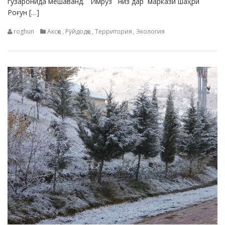
гузаронида мешаванд. Имрӯз низ дар маркази шаҳри
Роғун […]
roghun
Аксҳо
,
Рӯйдодҳо
,
Территория
,
Экология