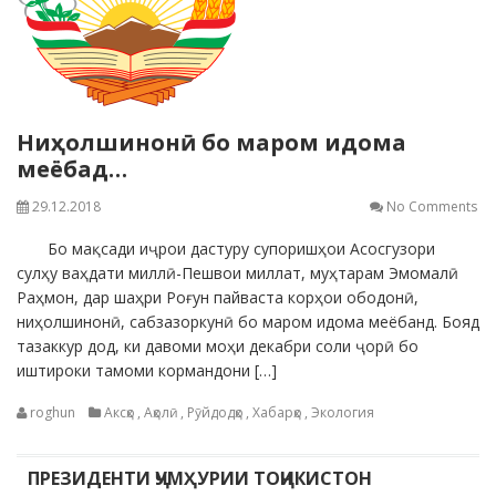
Ниҳолшинонӣ бо маром идома
меёбад…
29.12.2018
No Comments
Бо мақсади иҷрои дастуру супоришҳои Асосгузори
сулҳу ваҳдати миллӣ-Пешвои миллат, муҳтарам Эмомалӣ
Раҳмон, дар шаҳри Роғун пайваста корҳои ободонӣ,
ниҳолшинонӣ, сабзазоркунӣ бо маром идома меёбанд. Бояд
тазаккур дод, ки давоми моҳи декабри соли ҷорӣ бо
иштироки тамоми кормандони […]
roghun
Аксҳо
,
Аҳолӣ
,
Рӯйдодҳо
,
Хабарҳо
,
Экология
ПРЕЗИДЕНТИ ҶУМҲУРИИ ТОҶИКИСТОН