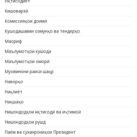
Иқтисодиёт
Кишоварзӣ
Комиссияҳои доимӣ
Кушодашавии озмунҳо ва тендерҳо
Маориф
Маълумотҳои кушода
Маълумотҳои оморӣ
Муовинони раиси шаҳр
Наворҳо
Нақлиёт
Нақшаҳо
Нишондодҳои иқтисодӣ ва иҷтимоӣ
Нишондодҳои рушд
Паём ва суханрониҳои Президент