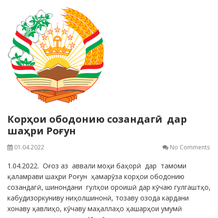
Корҳои ободонию созандагӣ дар
шаҳри Роғун
01.04.2022
No Comments
1.04.2022. Оғоз аз аввали моҳи баҳорӣ дар тамоми
қаламрави шаҳри Роғун ҳамарӯза корҳои ободонию
созандагӣ, шинондани гулҳои ороишӣ дар кӯчаю гулгаштҳо,
кабудизоркуниву ниҳолшинонӣ, тозаву озода кардани
хонаву ҳавлиҳо, кӯчаву маҳаллаҳо ҳашарҳои умумӣ