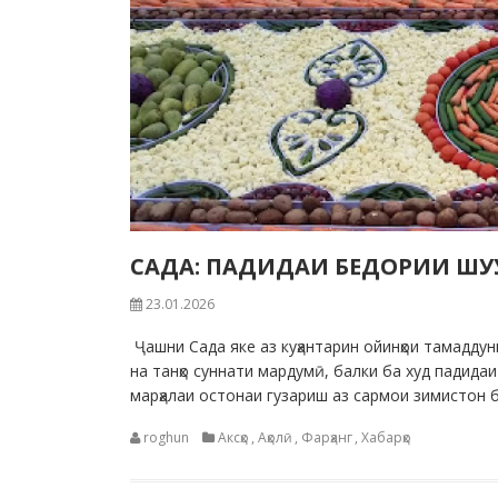
САДА: ПАДИДАИ БЕДОРИИ ШУ
23.01.2026
Ҷашни Сада яке аз куҳантарин ойинҳои тамаддуни
на танҳо суннати мардумӣ, балки ба худ падид
марҳалаи остонаи гузариш аз сармои зимистон б
roghun
Аксҳо
,
Аҳолӣ
,
Фарҳанг
,
Хабарҳо