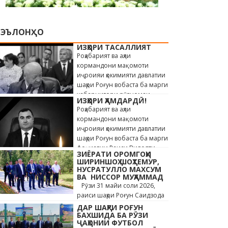
ЭЪЛОНҲО
ИЗҲОРИ ТАСАЛЛИЯТ
Роҳабарият ва аҳли
кормандони мақомоти
иҷроияи ҳокимияти давлатии
шаҳри Роғун вобаста ба марги
хабарнигори рӯзномаи
ИЗҲОРИ ҲАМДАРДӢ!
«Истиқлол» Саиди Ҳайдар,
Роҳабарият ва аҳли
сахт андӯҳгин …
кормандони мақомоти
иҷроияи ҳокимияти давлатии
шаҳри Роғун вобаста ба марги
фоҷиавии Раиси Вилояти
ЗИЁРАТИ ОРОМГОҲИ
Мухтори Кӯҳистони Бадахшон
ШИРИНШОҲ ШОҲТЕМУР,
Алишер …
НУСРАТУЛЛО МАХСУМ
ВА НИССОР МУҲАММАД
Рӯзи 31 майи соли 2026,
раиси шаҳри Роғун Саидзода
Сунъатулло бо ҳайъати
ДАР ШАҲРИ РОҒУН
кормандони дастгоҳи раиси
БАХШИДА БА РӮЗИ
ҶАҲОНИИ ФУТБОЛ
шаҳр ва роҳбарони мақомотҳои