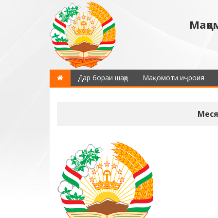
Мақо
Дар бораи шаҳр
Мақомоти иҷроия
Меся