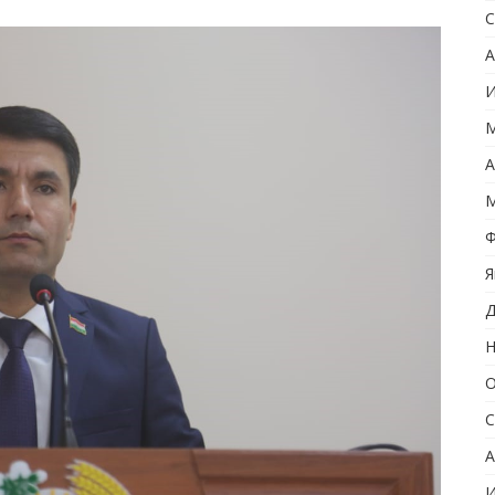
С
А
И
М
А
М
Ф
Я
Д
Н
О
С
А
И