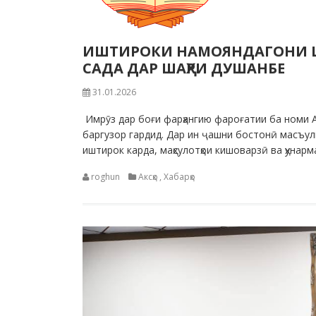
ИШТИРОКИ НАМОЯНДАГОНИ Ш
САДА ДАР ШАҲРИ ДУШАНБЕ
31.01.2026
Имрӯз дар боғи фарҳангию фароғатии ба номи 
баргузор гардид. Дар ин ҷашни бостонӣ масъул
иштирок карда, маҳсулотҳои кишоварзӣ ва ҳу
roghun
Аксҳо
,
Хабарҳо