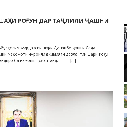
АҲРИ РОҒУН ДАР ТАҶЛИЛИ ҶАШНИ
Абулқосим Фирдавсии шаҳри Душанбе ҷашни Сада
ини мақомоти иҷроияи ҳокимияти давла тии шаҳри Роғун
нармандиро ба намоиш гузоштанд. […]