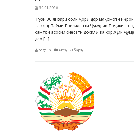
30.01.2026
Рӯзи 30 январи соли ҷорӣ дар мақомоти иҷроия
тавзеҳи Паёми Президенти Ҷумҳурии Тоҷикистон
самтҳои асосии сиёсати дохилӣ ва хориҷии Ҷумҳ
дар […]
roghun
Аксҳо
,
Хабарҳо