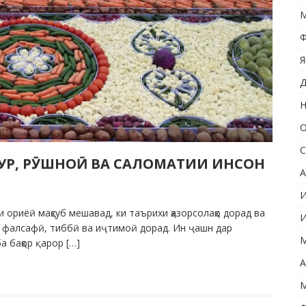
М
Ф
Я
Д
Н
О
С
УР, РӮШНОӢ ВА САЛОМАТИИ ИНСОН
А
И
 ориёӣ маҳсуб мешавад, ки таърихи ҳазорсолаҳо дорад ва
И
аи фалсафӣ, тиббӣ ва иҷтимоӣ дорад. Ин ҷашн дар
М
а баҳор қарор […]
А
М