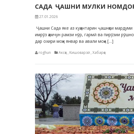
САДА ҶАШНИ МУЛКИ НОМДОР 
27.01.2026
Ҷашни Сада яке аз куҳантарин ҷашнҳои мардуми 
имрӯз ҳамчун рамзи нӯр, гармӣ ва пирӯзии рӯш
дар охири моҳи январ ва авали моҳи […]
roghun
Аксҳо
,
Кишоварзӣ
,
Хабарҳо