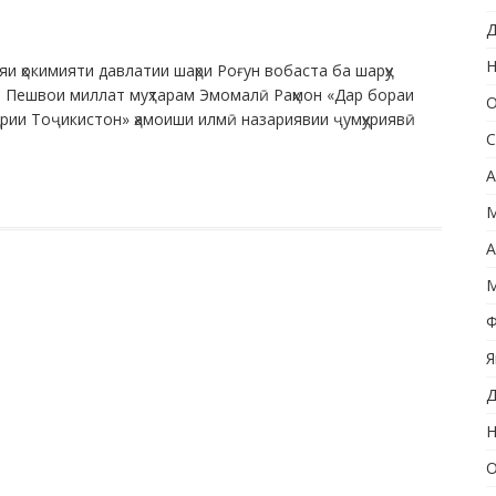
Д
Н
и ҳокимияти давлатии шаҳри Роғун вобаста ба шарҳу
, Пешвои миллат муҳтарам Эмомалӣ Раҳмон «Дар бораи
О
урии Тоҷикистон» ҳамоиши илмӣ назариявии ҷумҳуриявӣ
С
А
М
А
М
Ф
Я
Д
Н
О