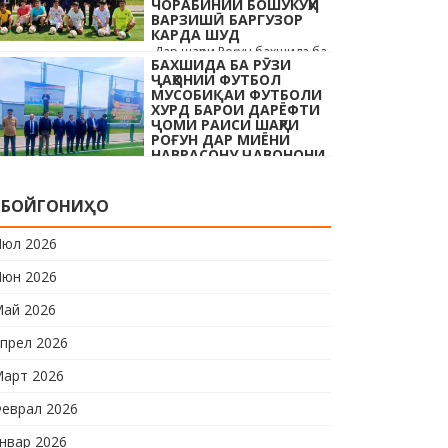
ЧОРАБИНИИ БОШУКӮҲИ
…
ВАРЗИШӢ БАРГУЗОР
КАРДА ШУД
Дар шаҳри Роғун бахшида ба
БАХШИДА БА РӮЗИ
Рӯзи ҷавонони Тоҷикистон ва
ҶАҲОНИИ ФУТБОЛ
Рӯзи ҷаҳонии футбол бо
МУСОБИҚАИ ФУТБОЛИ
иштироки 10 даста
ХУРД БАРОИ ДАРЁФТИ
ҶОМИ РАИСИ ШАҲРИ
мусобиқаи кушоди шаҳри аз
РОҒУН ДАР МИЁНИ
…
НАВРАСОНУ ҶАВОНОНИ
ШАҲРИ РОҒУН ОҒОЗ
КАРДА ШУД
Дар шаҳри Роғун бахшида ба
БОЙГОНИҲО
Рӯзи ҷавонони Тоҷикистон
ва Рӯзи ҷаҳонии футбол бо
юл 2026
иштироки 10 даста
юн 2026
мусобиқаи кушоди шаҳри аз
…
ай 2026
прел 2026
арт 2026
еврал 2026
нвар 2026