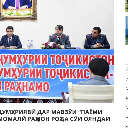
И
И
М
А
М
УМҲУРИЯВӢ ДАР МАВЗӮИ “ПАЁМИ
Ф
ОМАЛӢ РАҲМОН РОҲ БА СӮИ ОЯНДАИ
Я