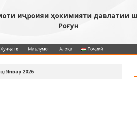
моти иҷроияи ҳокимияти давлатии 
Роғун
Ҳуҷҷатҳо
Маълумот
Алоқа
Тоҷикӣ
ц: Январ 2026