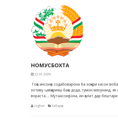
НОМУСБОХТА
22.01.2026
Гоҳо инсонҳо содабоварона ба зоҳири касон воба
зотиву ҷавҳарияш баҳо дода, гумон мекунанд, я
вораста…. Мутаассифона, ин ҳолат дар бештари м
roghun
Хабарҳо