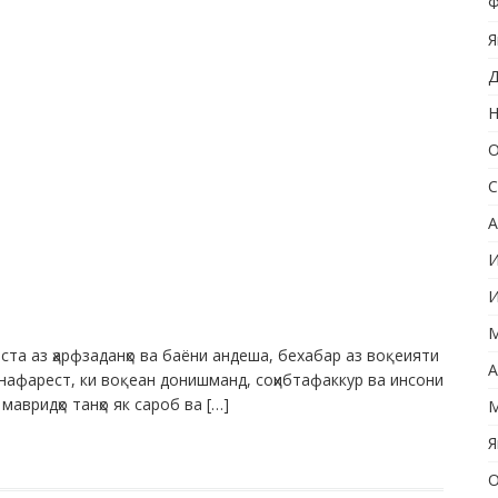
Ф
Я
Д
Н
О
С
А
И
И
М
ста аз ҳарфзаданҳо ва баёни андеша, бехабар аз воқеияти
А
к нафарест, ки воқеан донишманд, соҳибтафаккур ва инсони
авридҳо танҳо як сароб ва […]
М
Я
О