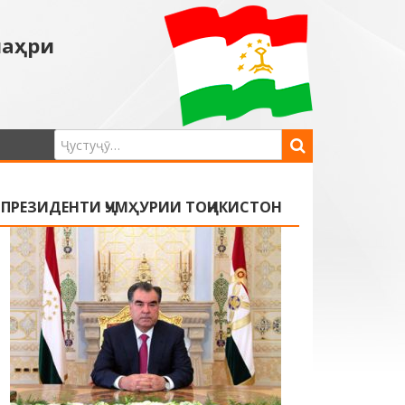
шаҳри
ПРЕЗИДЕНТИ ҶУМҲУРИИ ТОҶИКИСТОН