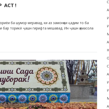
С
АСТ !
А
И
ориёи ба шумор меравад, ки аз замонҳои қадим то ба
И
нои бар торикӣ ҷашн гирифта мешавад. Ин ҷашн ҳамасола
М
А
Н
О
С
А
И
И
М
А