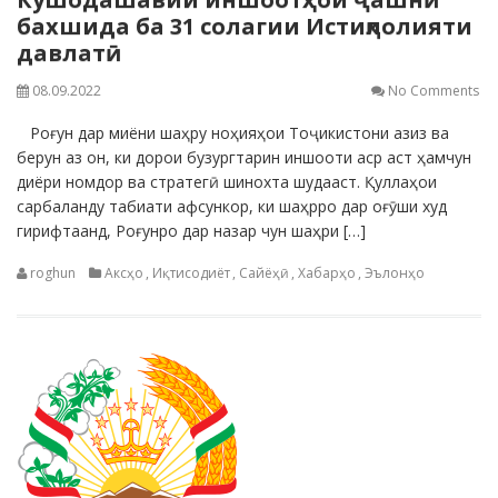
бахшида ба 31 солагии Истиқлолияти
давлатӣ
08.09.2022
No Comments
Роғун дар миёни шаҳру ноҳияҳои Тоҷикистони азиз ва
берун аз он, ки дорои бузургтарин иншооти аср аст ҳамчун
диёри номдор ва стратегӣ шинохта шудааст. Қуллаҳои
сарбаланду табиати афсункор, ки шаҳрро дар оғӯши худ
гирифтаанд, Роғунро дар назар чун шаҳри […]
roghun
Аксҳо
,
Иқтисодиёт
,
Сайёҳӣ
,
Хабарҳо
,
Эълонҳо