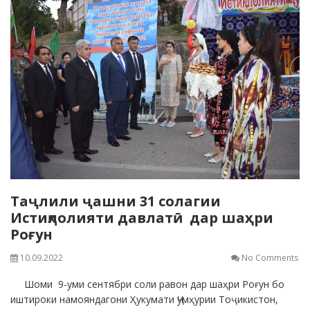
Таҷлили ҷашни 31 солагии
Истиқлолияти давлатӣ дар шаҳри
Роғун
10.09.2022
No Comments
Шоми 9-уми сентябри соли равон дар шаҳри Роғун бо
иштироки намояндагони Ҳукумати Ҷумҳурии Тоҷикистон,