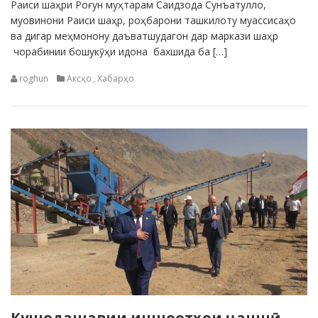
Раиси шаҳри Роғун муҳтарам Саидзода Сунъатулло,
муовинони Раиси шаҳр, роҳбарони ташкилоту муассисаҳо
ва дигар меҳмонону даъватшудагон дар маркази шаҳр
чорабинии бошукӯҳи идона бахшида ба […]
roghun
Аксҳо
,
Хабарҳо
Кушодашавии иншоотҳои ҷашнӣ