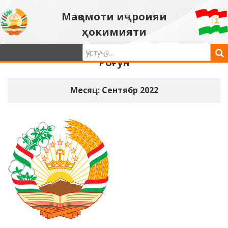
Мақомоти иҷроияи
ҳокимияти
давлатии шаҳри
Роғун
Месяц: Сентябр 2022