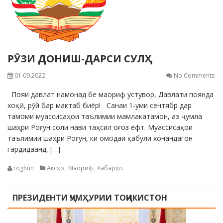
РӮЗИ ДОНИШ-ДАРСИ СУЛҲ
01.09.2022
No Comments
Пояи давлат намонад бе маориф устувор, Давлати поянда
хоҳӣ, рӯй бар мактаб биёр! Санаи 1-уми сентябр дар
тамоми муассисаҳои таълимии мамлакатамон, аз ҷумла
шаҳри Роғун соли нави таҳсил оғоз ёфт. Муассисаҳои
таълимии шаҳри Роғун, ки омодаи қабули хонандагон
гардидаанд, […]
roghun
Аксҳо
,
Маориф
,
Хабарҳо
ПРЕЗИДЕНТИ ҶУМҲУРИИ ТОҶИКИСТОН