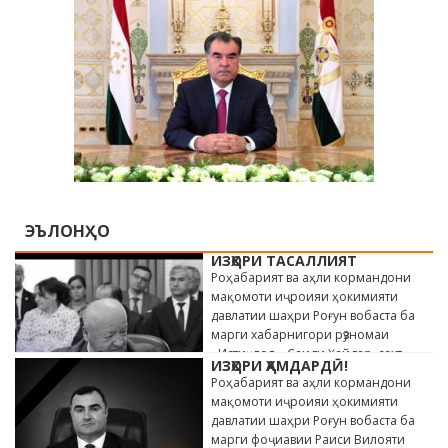
ЭЪЛОНҲО
ИЗҲОРИ ТАСАЛЛИЯТ
Роҳабарият ва аҳли кормандони
мақомоти иҷроияи ҳокимияти
давлатии шаҳри Роғун вобаста ба
марги хабарнигори рӯзномаи
«Истиқлол» Саиди Ҳайдар, сахт
ИЗҲОРИ ҲАМДАРДӢ!
андӯҳгин …
Роҳабарият ва аҳли кормандони
мақомоти иҷроияи ҳокимияти
давлатии шаҳри Роғун вобаста ба
марги фоҷиавии Раиси Вилояти