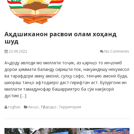
Аҳдшиканон расвои олам хоҳанд
шуд
23.09.2022
No Comments
Аҷдоду авлоди мо миллати тоҷик, аз қарнҳо то инҷониб
дорои ҳиммати баланду сиришти пок, накуандешу некухисол
ва тарафдори амну амонӣ, сулҳу сафо, тенҷию амонӣ буда,
шиораш танҳо афтодаеро даст гирифтан аст. Бузургони ин
миллати тамадунофар башарриятро ба сӯи накӯкорӣ
дустию […]
roghun
Аксҳо
,
Рӯйдодҳо
,
Территория