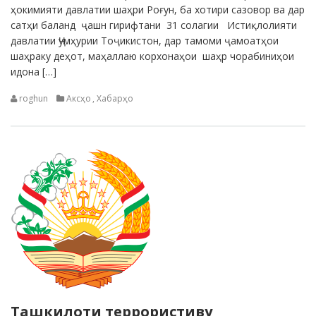
ҳокимияти давлатии шаҳри Роғун, ба хотири сазовор ва дар
сатҳи баланд ҷашн гирифтани 31 солагии Истиқлолияти
давлатии Ҷумҳурии Тоҷикистон, дар тамоми ҷамоатҳои
шаҳраку деҳот, маҳаллаю корхонаҳои шаҳр чорабиниҳои
идона […]
roghun
Аксҳо
,
Хабарҳо
Ташкилоти террористиву