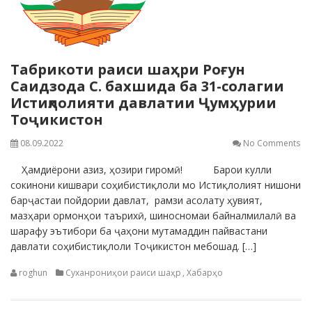
Табрикоти раиси шаҳри Роғун
Саидзода С. бахшида ба 31-солагии
Истиқлолияти давлатии Ҷумҳурии
Тоҷикистон
08.09.2022
No Comments
Ҳамдиёрони азиз, ҳозири гиромӣ! Барои кулли
сокинони кишвари соҳибистиқлоли мо Истиқлолият нишони
барҷастаи пойдории давлат, рамзи асолату ҳувият,
мазҳари ормонҳои таърихӣ, шиносномаи байналмилалӣ ва
шарафу эътибори ба ҷаҳони мутамаддин пайвастани
давлати соҳибистиқлоли Тоҷикистон мебошад. […]
roghun
Суханрониҳои раиси шаҳр
,
Хабарҳо