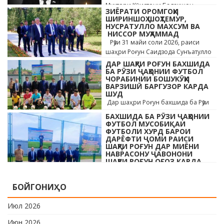
Мухтори Кӯҳистони Бадахшон
ЗИЁРАТИ ОРОМГОҲИ
Алишер …
ШИРИНШОҲ ШОҲТЕМУР,
НУСРАТУЛЛО МАХСУМ ВА
НИССОР МУҲАММАД
Рӯзи 31 майи соли 2026, раиси
шаҳри Роғун Саидзода Сунъатулло
бо ҳайъати кормандони дастгоҳи
ДАР ШАҲРИ РОҒУН БАХШИДА
раиси шаҳр ва роҳбарони
БА РӮЗИ ҶАҲОНИИ ФУТБОЛ
ЧОРАБИНИИ БОШУКӮҲИ
мақомотҳои …
ВАРЗИШӢ БАРГУЗОР КАРДА
ШУД
Дар шаҳри Роғун бахшида ба Рӯзи
ҷавонони Тоҷикистон ва Рӯзи
БАХШИДА БА РӮЗИ ҶАҲОНИИ
ҷаҳонии футбол бо иштироки 10
ФУТБОЛ МУСОБИҚАИ
даста мусобиқаи кушоди шаҳри аз
ФУТБОЛИ ХУРД БАРОИ
ДАРЁФТИ ҶОМИ РАИСИ
…
ШАҲРИ РОҒУН ДАР МИЁНИ
НАВРАСОНУ ҶАВОНОНИ
ШАҲРИ РОҒУН ОҒОЗ КАРДА
ШУД
Дар шаҳри Роғун бахшида ба Рӯзи
БОЙГОНИҲО
ҷавонони Тоҷикистон ва Рӯзи
ҷаҳонии футбол бо иштироки 10
Июл 2026
даста мусобиқаи кушоди шаҳри аз
…
Июн 2026