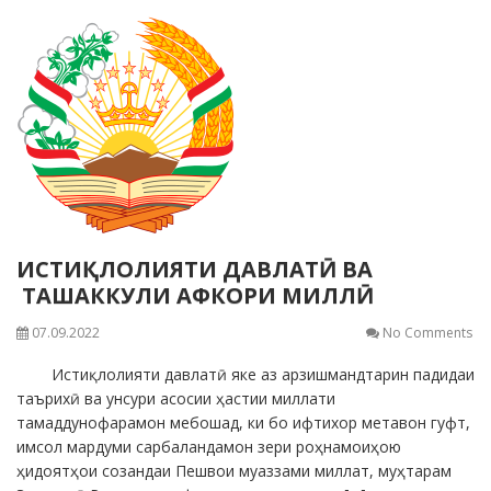
ИСТИҚЛОЛИЯТИ ДАВЛАТӢ ВА
ТАШАККУЛИ АФКОРИ МИЛЛӢ
07.09.2022
No Comments
Истиқлолияти давлатӣ яке аз арзишмандтарин падидаи
таърихӣ ва унсури асосии ҳастии миллати
тамаддунофарамон мебошад, ки бо ифтихор метавон гуфт,
имсол мардуми сарбаландамон зери роҳнамоиҳою
ҳидоятҳои созандаи Пешвои муаззами миллат, муҳтарам