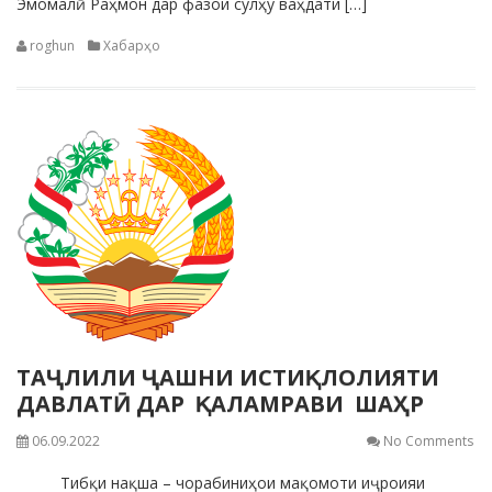
Эмомалӣ Раҳмон дар фазои сулҳу ваҳдати […]
roghun
Хабарҳо
ТАҶЛИЛИ ҶАШНИ ИСТИⱩЛОЛИЯТИ
ДАВЛАТӢ ДАР ⱩАЛАМРАВИ ШАҲР
06.09.2022
No Comments
Тибқи нақша – чорабиниҳои мақомоти иҷроияи