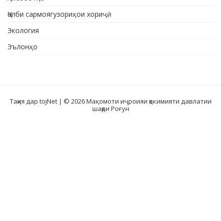
Ҷалби сармоягузориҳои хориҷӣ
Экология
Эълонҳо
Таҳия дар tojNet
| © 2026 Мақомоти иҷроияи ҳокимияти давлатии
шаҳри Роғун