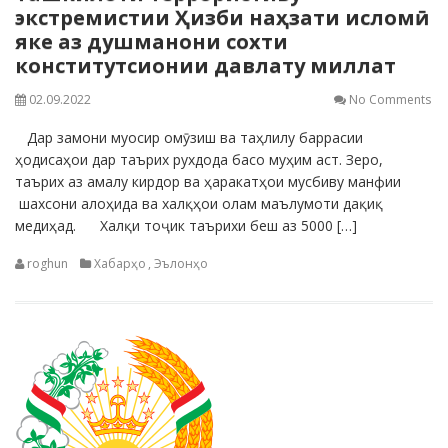
экстремистии Ҳизби наҳзати исломӣ
яке аз душманони сохти
конститутсионии давлату миллат
02.09.2022
No Comments
Дар замони муосир омӯзиш ва таҳлилу баррасии
ҳодисаҳои дар таърих рухдода басо муҳим аст. Зеро,
таърих аз амалу кирдор ва ҳаракатҳои мусбиву манфии
шахсони алоҳида ва халқҳои олам маълумоти дақиқ
медиҳад. Халқи тоҷик таърихи беш аз 5000 […]
roghun
Хабарҳо
,
Эълонҳо