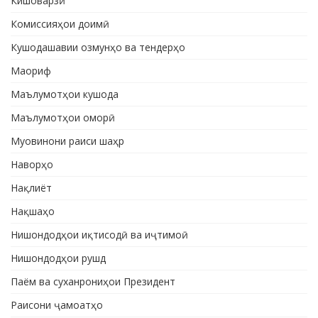
Кишоварзӣ
Комиссияҳои доимӣ
Кушодашавии озмунҳо ва тендерҳо
Маориф
Маълумотҳои кушода
Маълумотҳои оморӣ
Муовинони раиси шаҳр
Наворҳо
Нақлиёт
Нақшаҳо
Нишондодҳои иқтисодӣ ва иҷтимоӣ
Нишондодҳои рушд
Паём ва суханрониҳои Президент
Раисони ҷамоатҳо