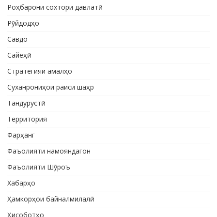
Роҳбарони сохтори давлатӣ
Рӯйдодҳо
Савдо
Сайёҳӣ
Стратегияи амалҳо
Суханрониҳои раиси шаҳр
Тандурустӣ
Территория
Фарҳанг
Фаъолияти намояндагон
Фаъолияти Шӯроъ
Хабарҳо
Ҳамкорҳои байналмилалӣ
Ҳисоботҳо