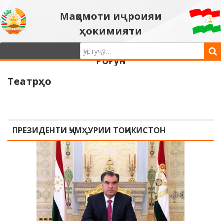
Мақомоти иҷроияи
ҳокимияти
давлатии шаҳри
Роғун
Театрҳо
ПРЕЗИДЕНТИ ҶУМҲУРИИ ТОҶИКИСТОН