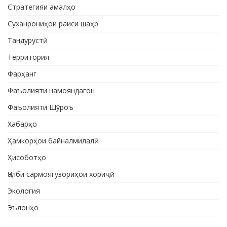
Стратегияи амалҳо
Суханрониҳои раиси шаҳр
Тандурустӣ
Территория
Фарҳанг
Фаъолияти намояндагон
Фаъолияти Шӯроъ
Хабарҳо
Ҳамкорҳои байналмилалӣ
Ҳисоботҳо
Ҷалби сармоягузориҳои хориҷӣ
Экология
Эълонҳо