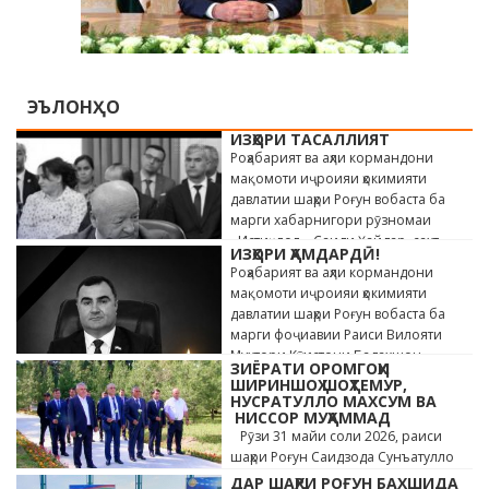
ЭЪЛОНҲО
ИЗҲОРИ ТАСАЛЛИЯТ
Роҳабарият ва аҳли кормандони
мақомоти иҷроияи ҳокимияти
давлатии шаҳри Роғун вобаста ба
марги хабарнигори рӯзномаи
«Истиқлол» Саиди Ҳайдар, сахт
ИЗҲОРИ ҲАМДАРДӢ!
андӯҳгин …
Роҳабарият ва аҳли кормандони
мақомоти иҷроияи ҳокимияти
давлатии шаҳри Роғун вобаста ба
марги фоҷиавии Раиси Вилояти
Мухтори Кӯҳистони Бадахшон
ЗИЁРАТИ ОРОМГОҲИ
Алишер …
ШИРИНШОҲ ШОҲТЕМУР,
НУСРАТУЛЛО МАХСУМ ВА
НИССОР МУҲАММАД
Рӯзи 31 майи соли 2026, раиси
шаҳри Роғун Саидзода Сунъатулло
бо ҳайъати кормандони дастгоҳи
ДАР ШАҲРИ РОҒУН БАХШИДА