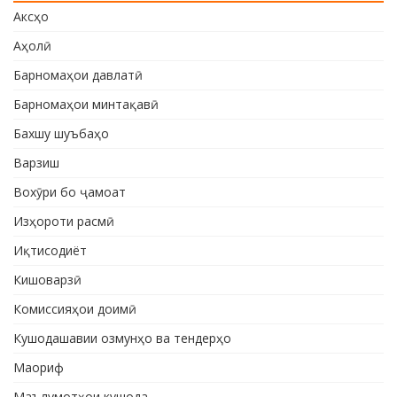
Аксҳо
Аҳолӣ
Барномаҳои давлатӣ
Барномаҳои минтақавӣ
Бахшу шуъбаҳо
Варзиш
Вохӯри бо ҷамоат
Изҳороти расмӣ
Иқтисодиёт
Кишоварзӣ
Комиссияҳои доимӣ
Кушодашавии озмунҳо ва тендерҳо
Маориф
Маълумотҳои кушода