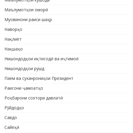
Маълумотҳои оморӣ
Муовинони раиси шаҳр
Наворҳо
Нақлиёт
Нақшаҳо
Нишондодҳои иқтисодӣ ва иҷтимоӣ
Нишондодҳои рушд
Паём ва суханрониҳои Президент
Раисони ҷамоатҳо
Роҳбарони сохтори давлатӣ
Рӯйдодҳо
Савдо
Сайёҳӣ