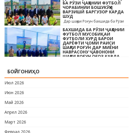
раиси шаҳр ва роҳбарони мақомотҳои
БА РӮЗИ ҶАҲОНИИ ФУТБОЛ
ЧОРАБИНИИ БОШУКӮҲИ
…
ВАРЗИШӢ БАРГУЗОР КАРДА
ШУД
Дар шаҳри Роғун бахшида ба Рӯзи
ҷавонони Тоҷикистон ва Рӯзи
БАХШИДА БА РӮЗИ ҶАҲОНИИ
ҷаҳонии футбол бо иштироки 10
ФУТБОЛ МУСОБИҚАИ
даста мусобиқаи кушоди шаҳри аз …
ФУТБОЛИ ХУРД БАРОИ
ДАРЁФТИ ҶОМИ РАИСИ
ШАҲРИ РОҒУН ДАР МИЁНИ
НАВРАСОНУ ҶАВОНОНИ
ШАҲРИ РОҒУН ОҒОЗ КАРДА
ШУД
Дар шаҳри Роғун бахшида ба Рӯзи
БОЙГОНИҲО
ҷавонони Тоҷикистон ва Рӯзи
ҷаҳонии футбол бо иштироки 10
Июл 2026
даста мусобиқаи кушоди шаҳри аз …
Июн 2026
Май 2026
Апрел 2026
Март 2026
Феврал 2026