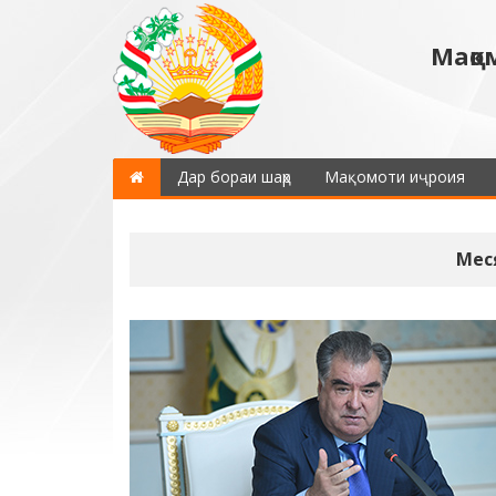
Мақо
Дар бораи шаҳр
Мақомоти иҷроия
Мес