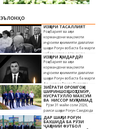
ЭЪЛОНҲО
ИЗҲОРИ ТАСАЛЛИЯТ
Роҳабарият ва аҳли
кормандони мақомоти
иҷроияи ҳокимияти давлатии
шаҳри Роғун вобаста ба марги
хабарнигори рӯзномаи
ИЗҲОРИ ҲАМДАРДӢ!
«Истиқлол» Саиди Ҳайдар,
Роҳабарият ва аҳли
сахт андӯҳгин …
кормандони мақомоти
иҷроияи ҳокимияти давлатии
шаҳри Роғун вобаста ба марги
фоҷиавии Раиси Вилояти
ЗИЁРАТИ ОРОМГОҲИ
Мухтори Кӯҳистони Бадахшон
ШИРИНШОҲ ШОҲТЕМУР,
Алишер …
НУСРАТУЛЛО МАХСУМ
ВА НИССОР МУҲАММАД
Рӯзи 31 майи соли 2026,
раиси шаҳри Роғун Саидзода
Сунъатулло бо ҳайъати
ДАР ШАҲРИ РОҒУН
кормандони дастгоҳи раиси
БАХШИДА БА РӮЗИ
ҶАҲОНИИ ФУТБОЛ
шаҳр ва роҳбарони мақомотҳои