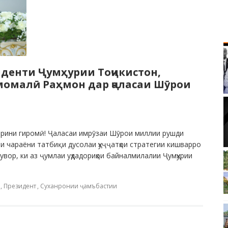
денти Ҷумҳурии Тоҷикистон,
омалӣ Раҳмон дар ҷаласаи Шӯрои
ирини гиромӣ! Ҷаласаи имрӯзаи Шӯрои миллии рушди
и чараёни татбиқи дусолаи ҳуҷҷатҳои стратегии кишварро
тувор, ки аз ҷумлаи уҳдадориҳои байналмилалии Ҷумҳурии
,
Президент
,
Суханронии ҷамъбастии