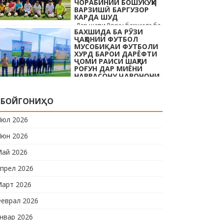
ЧОРАБИНИИ БОШУКӮҲИ
…
ВАРЗИШӢ БАРГУЗОР
КАРДА ШУД
Дар шаҳри Роғун бахшида ба
БАХШИДА БА РӮЗИ
Рӯзи ҷавонони Тоҷикистон ва
ҶАҲОНИИ ФУТБОЛ
Рӯзи ҷаҳонии футбол бо
МУСОБИҚАИ ФУТБОЛИ
иштироки 10 даста
ХУРД БАРОИ ДАРЁФТИ
ҶОМИ РАИСИ ШАҲРИ
мусобиқаи кушоди шаҳри аз
РОҒУН ДАР МИЁНИ
…
НАВРАСОНУ ҶАВОНОНИ
ШАҲРИ РОҒУН ОҒОЗ
КАРДА ШУД
Дар шаҳри Роғун бахшида ба
БОЙГОНИҲО
Рӯзи ҷавонони Тоҷикистон
ва Рӯзи ҷаҳонии футбол бо
юл 2026
иштироки 10 даста
юн 2026
мусобиқаи кушоди шаҳри аз
…
ай 2026
прел 2026
арт 2026
еврал 2026
нвар 2026