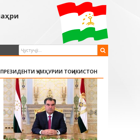
шаҳри
ПРЕЗИДЕНТИ ҶУМҲУРИИ ТОҶИКИСТОН