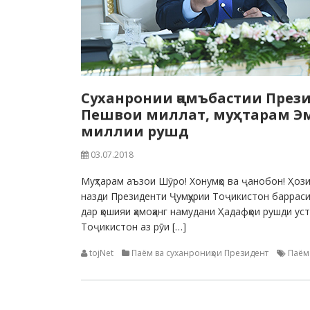
Суханронии ҷамъбастии Прези
Пешвои миллат, муҳтарам Эм
миллии рушд
03.07.2018
Муҳтарам аъзои Шӯро! Хонумҳо ва ҷанобон! Ҳоз
назди Президенти Ҷумҳурии Тоҷикистон барраси
дар ҳошияи ҳамоҳанг намудани Ҳадафҳои рушди ус
Тоҷикистон аз рӯи […]
tojNet
Паём ва суханрониҳои Президент
Паём