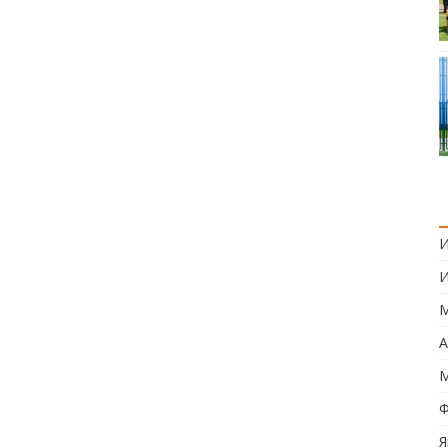
И
И
М
А
М
Ф
Я