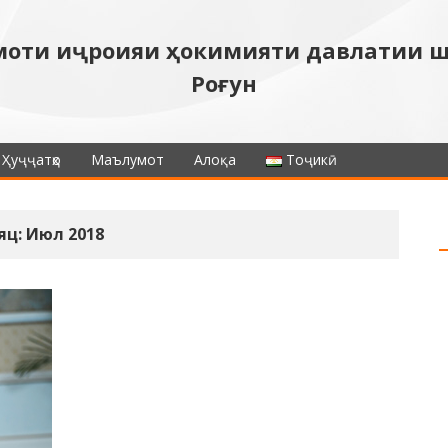
моти иҷроияи ҳокимияти давлатии 
Роғун
Ҳуҷҷатҳо
Маълумот
Алоқа
Тоҷикӣ
яц: Июл 2018