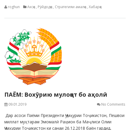
roghun
Аксҳо
,
Рӯйдодҳо
,
Стратегияи амалҳо
,
Хабарҳо
ПАЁМ: Вохӯрию мулоқот бо аҳолӣ
09.01.2019
No Comments
Дар асоси Паёми Президенти Ҷумҳурии Тоҷикистон, Пешвои
миллат муҳтарам Эмомалӣ Раҳмон ба Маҷлиси Олии
Ҷумҳурии Тоҷикистон ки санаи 26.12.2018 баён гардид,