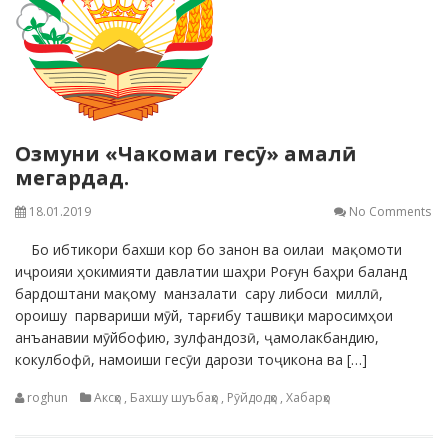
Озмуни «Чакомаи гесӯ» амалӣ
мегардад.
18.01.2019
No Comments
Бо ибтикори бахши кор бо занон ва оилаи мақомоти
иҷроияи ҳокимияти давлатии шаҳри Роғун баҳри баланд
бардоштани мақому манзалати сару либоси миллӣ,
ороишу парвариши мӯй, тарғибу ташвиқи маросимҳои
анъанавии мӯйбофию, зулфандозӣ, ҷамолакбандию,
кокулбофӣ, намоиши гесӯи дарози тоҷикона ва […]
roghun
Аксҳо
,
Бахшу шуъбаҳо
,
Рӯйдодҳо
,
Хабарҳо