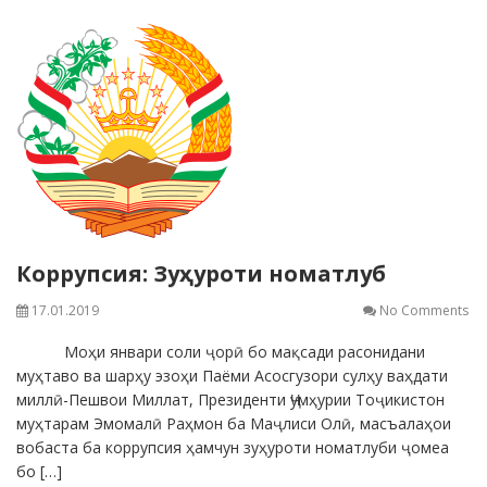
Коррупсия: Зуҳуроти номатлуб
17.01.2019
No Comments
Моҳи январи соли ҷорӣ бо мақсади расонидани
муҳтаво ва шарҳу эзоҳи Паёми Асосгузори сулҳу ваҳдати
миллӣ-Пешвои Миллат, Президенти Ҷумҳурии Тоҷикистон
муҳтарам Эмомалӣ Раҳмон ба Маҷлиси Олӣ, масъалаҳои
вобаста ба коррупсия ҳамчун зуҳуроти номатлуби ҷомеа
бо […]