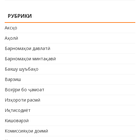
РУБРИКИ
Аксҳо
Аҳолӣ
Барномаҳои давлатӣ
Барномаҳои минтақавӣ
Бахшу шуъбаҳо
Варзиш
Вохӯри бо ҷамоат
Изҳороти расмӣ
Иқтисодиёт
Кишоварзӣ
Комиссияҳои доимӣ