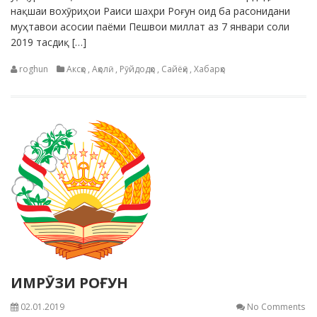
нақшаи вохӯриҳои Раиси шаҳри Роғун оид ба расонидани
муҳтавои асосии паёми Пешвои миллат аз 7 январи соли
2019 тасдиқ […]
roghun
Аксҳо
,
Аҳолӣ
,
Рӯйдодҳо
,
Сайёҳӣ
,
Хабарҳо
ИМРӮЗИ РОҒУН
02.01.2019
No Comments