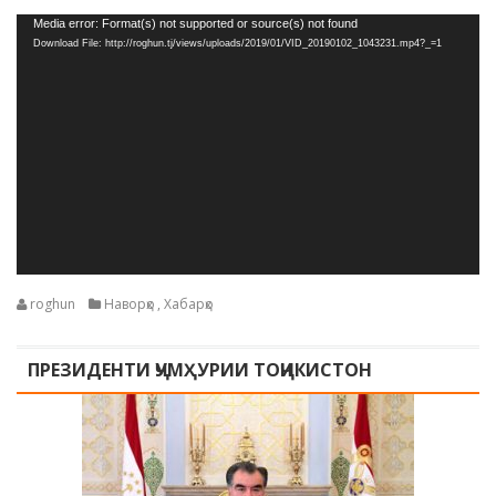
Видеоплеер
Media error: Format(s) not supported or source(s) not found
Download File: http://roghun.tj/views/uploads/2019/01/VID_20190102_1043231.mp4?_=1
roghun
Наворҳо
,
Хабарҳо
ПРЕЗИДЕНТИ ҶУМҲУРИИ ТОҶИКИСТОН