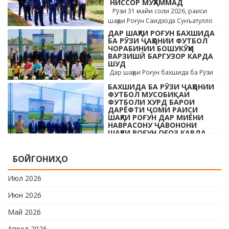
НИССОР МУҲАММАД
Рӯзи 31 майи соли 2026, раиси
шаҳри Роғун Саидзода Сунъатулло
бо ҳайъати кормандони дастгоҳи
ДАР ШАҲРИ РОҒУН БАХШИДА
раиси шаҳр ва роҳбарони мақомотҳои
БА РӮЗИ ҶАҲОНИИ ФУТБОЛ
ЧОРАБИНИИ БОШУКӮҲИ
…
ВАРЗИШӢ БАРГУЗОР КАРДА
ШУД
Дар шаҳри Роғун бахшида ба Рӯзи
ҷавонони Тоҷикистон ва Рӯзи
БАХШИДА БА РӮЗИ ҶАҲОНИИ
ҷаҳонии футбол бо иштироки 10
ФУТБОЛ МУСОБИҚАИ
даста мусобиқаи кушоди шаҳри аз …
ФУТБОЛИ ХУРД БАРОИ
ДАРЁФТИ ҶОМИ РАИСИ
ШАҲРИ РОҒУН ДАР МИЁНИ
НАВРАСОНУ ҶАВОНОНИ
ШАҲРИ РОҒУН ОҒОЗ КАРДА
ШУД
Дар шаҳри Роғун бахшида ба Рӯзи
БОЙГОНИҲО
ҷавонони Тоҷикистон ва Рӯзи
ҷаҳонии футбол бо иштироки 10
Июл 2026
даста мусобиқаи кушоди шаҳри аз …
Июн 2026
Май 2026
Апрел 2026