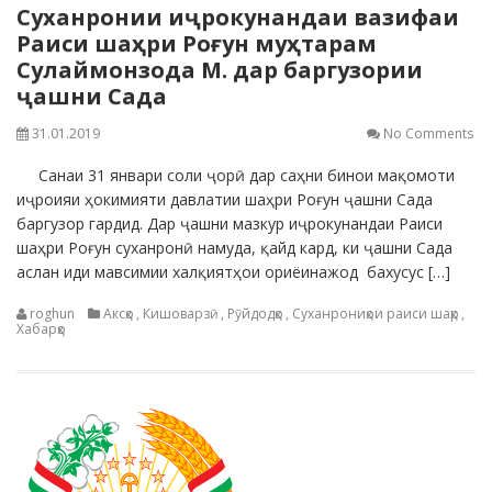
Суханронии иҷрокунандаи вазифаи
Раиси шаҳри Роғун муҳтарам
Сулаймонзода М. дар баргузории
ҷашни Сада
31.01.2019
No Comments
Санаи 31 январи соли ҷорӣ дар саҳни бинои мақомоти
иҷроияи ҳокимияти давлатии шаҳри Роғун ҷашни Сада
баргузор гардид. Дар ҷашни мазкур иҷрокунандаи Раиси
шаҳри Роғун суханронӣ намуда, қайд кард, ки ҷашни Сада
аслан иди мавсимии халқиятҳои ориёинажод бахусус […]
roghun
Аксҳо
,
Кишоварзӣ
,
Рӯйдодҳо
,
Суханрониҳои раиси шаҳр
,
Хабарҳо