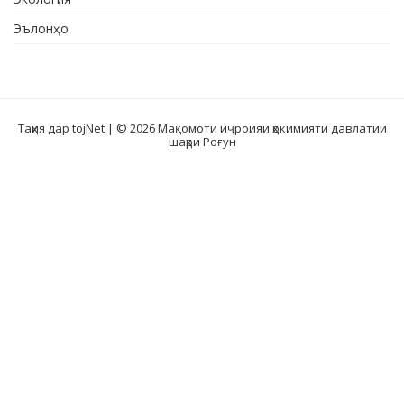
Эълонҳо
Таҳия дар tojNet
| © 2026 Мақомоти иҷроияи ҳокимияти давлатии
шаҳри Роғун