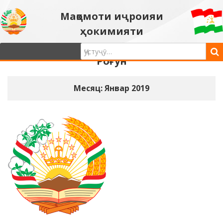
Мақомоти иҷроияи
ҳокимияти
давлатии шаҳри
Роғун
Месяц: Январ 2019