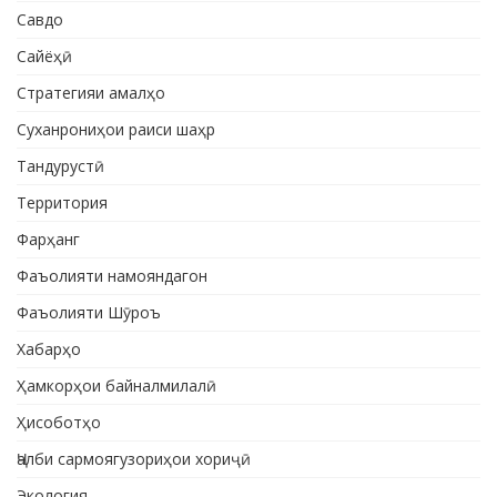
Савдо
Сайёҳӣ
Стратегияи амалҳо
Суханрониҳои раиси шаҳр
Тандурустӣ
Территория
Фарҳанг
Фаъолияти намояндагон
Фаъолияти Шӯроъ
Хабарҳо
Ҳамкорҳои байналмилалӣ
Ҳисоботҳо
Ҷалби сармоягузориҳои хориҷӣ
Экология