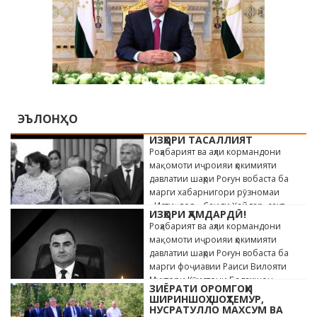
ЭЪЛОНҲО
ИЗҲОРИ ТАСАЛЛИЯТ
Роҳабарият ва аҳли кормандони
мақомоти иҷроияи ҳокимияти
давлатии шаҳри Роғун вобаста ба
марги хабарнигори рӯзномаи
«Истиқлол» Саиди Ҳайдар, сахт
ИЗҲОРИ ҲАМДАРДӢ!
андӯҳгин …
Роҳабарият ва аҳли кормандони
мақомоти иҷроияи ҳокимияти
давлатии шаҳри Роғун вобаста ба
марги фоҷиавии Раиси Вилояти
Мухтори Кӯҳистони Бадахшон
ЗИЁРАТИ ОРОМГОҲИ
Алишер …
ШИРИНШОҲ ШОҲТЕМУР,
НУСРАТУЛЛО МАХСУМ ВА