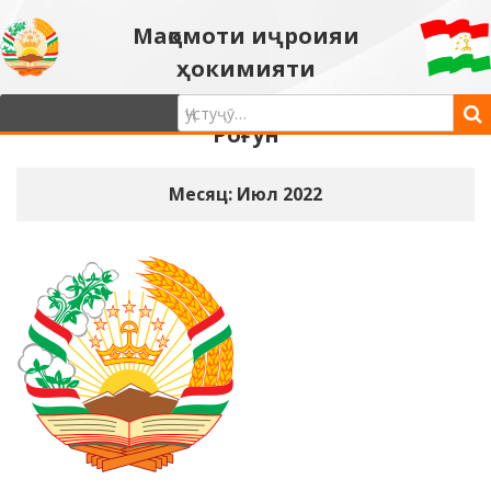
Мақомоти иҷроияи
ҳокимияти
давлатии шаҳри
Роғун
Месяц: Июл 2022