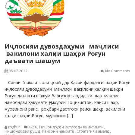
Иҷлосияи дувоздаҳуми маҷлиси
вакилони халқии шаҳри Роғун
даъвати шашум
05.07.2022
No Comments
Санаи 5 июли соли ҷорӣ дар Қасри фарҳанги шаҳри Роғун
иҷлосияи дувоздаҳуми маҷлиси вакилони халқии шаҳри
Роғун даъвати шашум баргузор гардид, ки дар маҷлис
намояндаи Ҳукумати Ҷумҳурии Тоҷикистон, Раиси шаҳр,
муовинони раис, роҳбари дастгоҳи раиси шаҳр, вакилони
халқи шаҳри Роғун, мудирони […]
roghun
Аксҳо
,
Нишондодҳои иқтисодӣ ва иҷтимоӣ
,
Нишондодҳои рушд
,
Раисони ҷамоатҳо
,
Стратегияи амалҳо
,