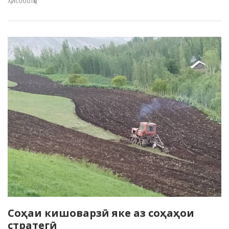
Ҳисоботҳо
Соҳаи кишоварзӣ яке аз соҳаҳои
стратегӣ