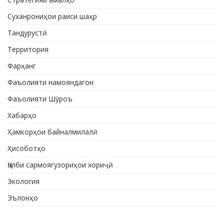
Суханрониҳои раиси шаҳр
Тандурустӣ
Территория
Фарҳанг
Фаъолияти намояндагон
Фаъолияти Шӯроъ
Хабарҳо
Ҳамкорҳои байналмилалӣ
Ҳисоботҳо
Ҷалби сармоягузориҳои хориҷӣ
Экология
Эълонҳо