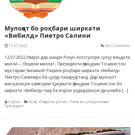
Мулоқот бо роҳбари ширкати
«Вибилд» Пиетро Салини
12.07.2022
No Comments
12.07.2022.Имрӯз дар шаҳри Роғун Асосгузори сулҳу ваҳдати
миллӣ – Пешвои миллат, Президенти Ҷумҳурии Тоҷикистон
муҳтарам Эмомалӣ Раҳмон роҳбари ширкати «Вибилд»
Пиетро Салиниро ба ҳузур пазируфтанд. Дар мулоқот
масъалаҳои ҳамкории Ҳукумати Ҷумҳурии Тоҷикистон бо
ширкати «Вибилд» оид ба иҷрои уҳдадориҳои дуҷониба […]
roghun
Аксҳо
,
Изҳороти расмӣ
,
Паём ва суханрониҳои
Президент