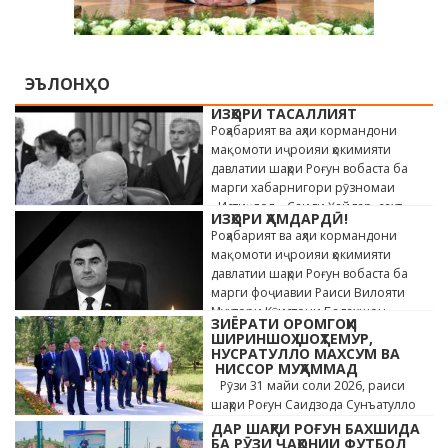
ЭЪЛОНҲО
ИЗҲОРИ ТАСАЛЛИЯТ
Роҳабарият ва аҳли кормандони
мақомоти иҷроияи ҳокимияти
давлатии шаҳри Роғун вобаста ба
марги хабарнигори рӯзномаи
«Истиқлол» Саиди Ҳайдар, сахт
ИЗҲОРИ ҲАМДАРДӢ!
андӯҳгин …
Роҳабарият ва аҳли кормандони
мақомоти иҷроияи ҳокимияти
давлатии шаҳри Роғун вобаста ба
марги фоҷиавии Раиси Вилояти
Мухтори Кӯҳистони Бадахшон
ЗИЁРАТИ ОРОМГОҲИ
Алишер …
ШИРИНШОҲ ШОҲТЕМУР,
НУСРАТУЛЛО МАХСУМ ВА
НИССОР МУҲАММАД
Рӯзи 31 майи соли 2026, раиси
шаҳри Роғун Саидзода Сунъатулло
бо ҳайъати кормандони дастгоҳи
ДАР ШАҲРИ РОҒУН БАХШИДА
раиси шаҳр ва роҳбарони мақомотҳои
БА РӮЗИ ҶАҲОНИИ ФУТБОЛ