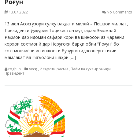
Роғун
13.07.2022
No Comments
13 июл Асосгузори сулҳу ваҳдати миллӣ – Пешвои миллат,
Президенти Ҷумҳурии Тоҷикистон муҳтарам Эмомалӣ
Раҳмон дар идомаи сафари корӣ ва шиносоӣ аз ҷараёни
корҳои сохтмонӣ дар Неругоҳи барқи обии “Роғун” бо
сохтмончиёни ин иншооти бузурги гидроэнергетикии
мамлакат ва фаъолони шаҳри […]
roghun
Аксҳо
,
Изҳороти расмӣ
,
Паём ва суханрониҳои
Президент