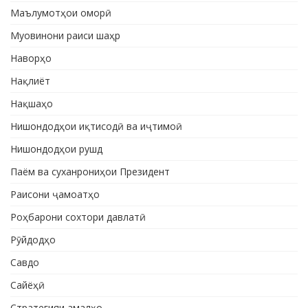
Маълумотҳои оморӣ
Муовинони раиси шаҳр
Наворҳо
Нақлиёт
Нақшаҳо
Нишондодҳои иқтисодӣ ва иҷтимоӣ
Нишондодҳои рушд
Паём ва суханрониҳои Президент
Раисони ҷамоатҳо
Роҳбарони сохтори давлатӣ
Рӯйдодҳо
Савдо
Сайёҳӣ
Стратегияи амалҳо