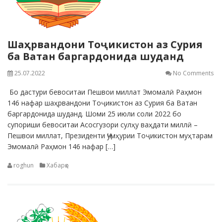
Шаҳрвандони Тоҷикистон аз Сурия
ба Ватан баргардонида шуданд
25.07.2022
No Comments
Бо дастури бевоситаи Пешвои миллат Эмомалӣ Раҳмон
146 нафар шаҳрвандони Тоҷикистон аз Сурия ба Ватан
баргардонида шуданд. Шоми 25 июли соли 2022 бо
супориши бевоситаи Асосгузори сулҳу ваҳдати миллӣ –
Пешвои миллат, Президенти Ҷумҳурии Тоҷикистон муҳтарам
Эмомалӣ Раҳмон 146 нафар […]
roghun
Хабарҳо