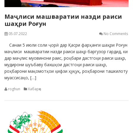
Маҷлиси машваратии назди раиси
шаҳри Роғун
05.07.2022
No Comments
Санаи 5 июли соли ҷорӣ дар Қасри фарҳанги шаҳри Роғун
маҷлиси машваратии назди раиси шаҳр баргузор гардид, ки
дар маҷлис муовинони раис, роҳбари дастгоҳи раиси шаҳр,
мудирони шуъбаву бахшҳои дастгоҳи раиси шаҳр,
роҳбарони мақомотҳои ҳифзи ҳуқуқ, роҳбарони ташкилоту
муассисаҳо, […]
roghun
Хабарҳо