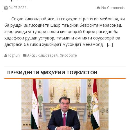
04.07.2022
No Comments
Соҳаи кишоварзӣ яке аз соҳаҳои стратегие мебошад, ки
ба рушди иқтисодиёти шаҳр таъсири бевосита мерасонад,
зеро рушди устувори соҳаи кишоварзӣ барои расидан ба
ҳадафҳои рушди устувор, таъмини амнияти озуқаворӣ ва
дастрасӣ ба ғизои хушсифат мусоидат менамояд. […]
roghun
Аксҳо
,
Кишоварзӣ
,
Ҳисоботҳо
ПРЕЗИДЕНТИ ҶУМҲУРИИ ТОҶИКИСТОН