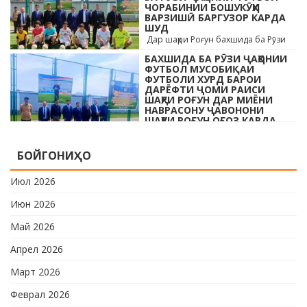
ЧОРАБИНИИ БОШУКӮҲИ
…
ВАРЗИШӢ БАРГУЗОР КАРДА
ШУД
Дар шаҳри Роғун бахшида ба Рӯзи
ҷавонони Тоҷикистон ва Рӯзи
БАХШИДА БА РӮЗИ ҶАҲОНИИ
ҷаҳонии футбол бо иштироки 10
ФУТБОЛ МУСОБИҚАИ
даста мусобиқаи кушоди шаҳри аз …
ФУТБОЛИ ХУРД БАРОИ
ДАРЁФТИ ҶОМИ РАИСИ
ШАҲРИ РОҒУН ДАР МИЁНИ
НАВРАСОНУ ҶАВОНОНИ
ШАҲРИ РОҒУН ОҒОЗ КАРДА
ШУД
Дар шаҳри Роғун бахшида ба Рӯзи
БОЙГОНИҲО
ҷавонони Тоҷикистон ва Рӯзи
ҷаҳонии футбол бо иштироки 10
Июл 2026
даста мусобиқаи кушоди шаҳри аз …
Июн 2026
Май 2026
Апрел 2026
Март 2026
Феврал 2026