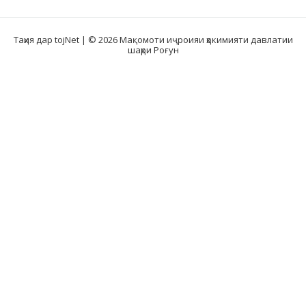
Таҳия дар tojNet
| © 2026 Мақомоти иҷроияи ҳокимияти давлатии
шаҳри Роғун