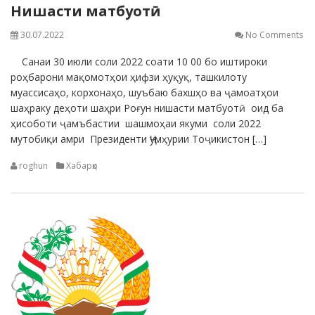
Нишасти матбуотӣ
30.07.2022
No Comments
Санаи 30 июли соли 2022 соати 10 00 бо иштироки
роҳбарони мақомотҳои ҳифзи ҳуқуқ, ташкилоту
муассисаҳо, корхонаҳо, шуъбаю бахшҳо ва ҷамоатҳои
шаҳраку деҳоти шаҳри Роғун нишасти матбуотӣ оид ба
ҳисоботи ҷамъбастии шашмоҳаи якуми соли 2022
мутобиқи амри Президенти Ҷумҳурии Тоҷикистон […]
roghun
Хабарҳо