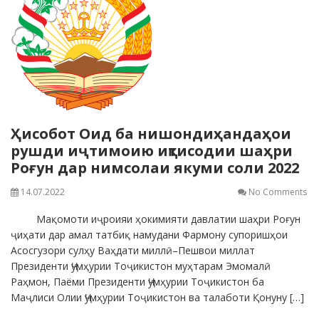
Ҳисобот Оид ба нишондиҳандаҳои
рушди иҷтимоию иқтисодии шаҳри
Роғун дар нимсолаи якуми соли 2022
14.07.2022
No Comments
Мақомоти иҷроияи ҳокимияти давлатии шаҳри Роғун
ҷиҳати дар амал татбиқ намудани Фармону супоришҳои
Асосгузори сулҳу Ваҳдати миллӣ–Пешвои миллат
Президенти Ҷумҳурии Тоҷикистон муҳтарам Эмомалӣ
Раҳмон, Паёми Президенти Ҷумҳурии Тоҷикистон ба
Маҷлиси Олии Ҷумҳурии Тоҷикистон ва талаботи Қонуну […]