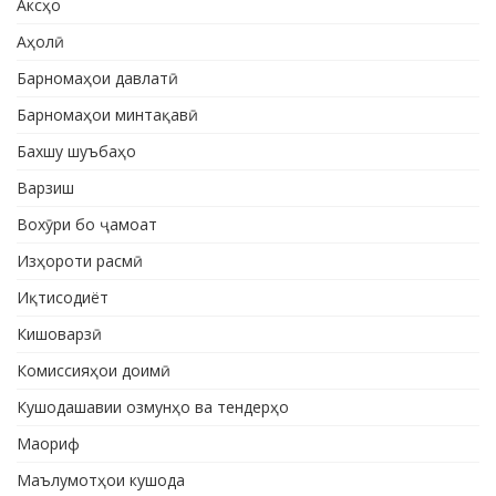
Аксҳо
Аҳолӣ
Барномаҳои давлатӣ
Барномаҳои минтақавӣ
Бахшу шуъбаҳо
Варзиш
Вохӯри бо ҷамоат
Изҳороти расмӣ
Иқтисодиёт
Кишоварзӣ
Комиссияҳои доимӣ
Кушодашавии озмунҳо ва тендерҳо
Маориф
Маълумотҳои кушода