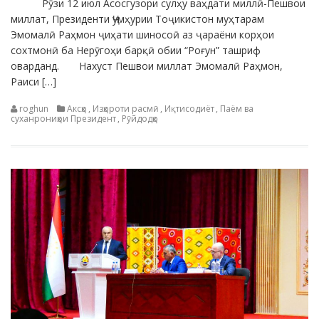
Рӯзи 12 июл Асосгузори сулҳу ваҳдати миллӣ-Пешвои
миллат, Президенти Ҷумҳурии Тоҷикистон муҳтарам
Эмомалӣ Раҳмон ҷиҳати шиносоӣ аз ҷараёни корҳои
сохтмонӣ ба Нерӯгоҳи барқӣ обии “Роғун” ташриф
оварданд. Нахуст Пешвои миллат Эмомалӣ Раҳмон,
Раиси […]
roghun
Аксҳо
,
Изҳороти расмӣ
,
Иқтисодиёт
,
Паём ва
суханрониҳои Президент
,
Рӯйдодҳо