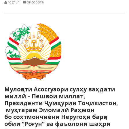
roghun
Ҳисоботҳо
Мулоқоти Асосгузори сулҳу ваҳдати
миллӣ – Пешвои миллат,
Президенти Ҷумҳурии Тоҷикистон,
муҳтарам Эмомалӣ Раҳмон
бо сохтмончиёни Неругоҳи барқи
обии “Роғун” ва фаъолони шаҳри