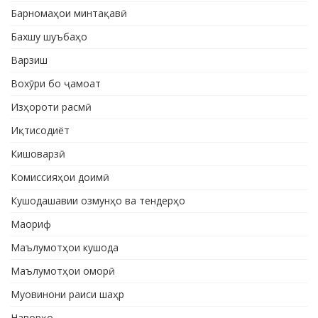
Барномаҳои минтақавӣ
Бахшу шуъбаҳо
Варзиш
Вохӯри бо ҷамоат
Изҳороти расмӣ
Иқтисодиёт
Кишоварзӣ
Комиссияҳои доимӣ
Кушодашавии озмунҳо ва тендерҳо
Маориф
Маълумотҳои кушода
Маълумотҳои оморӣ
Муовинони раиси шаҳр
Наворҳо