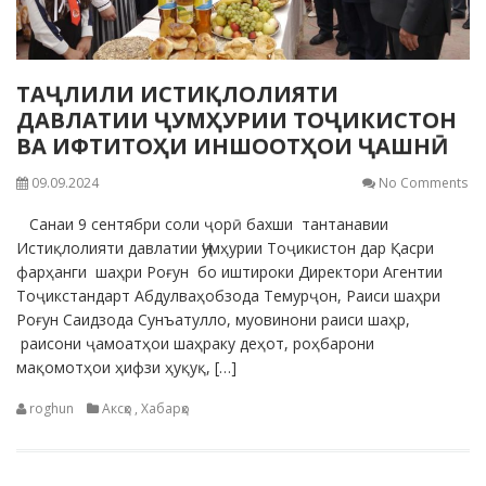
ТАҶЛИЛИ ИСТИҚЛОЛИЯТИ
ДАВЛАТИИ ҶУМҲУРИИ ТОҶИКИСТОН
ВА ИФТИТОҲИ ИНШООТҲОИ ҶАШНӢ
09.09.2024
No Comments
Санаи 9 сентябри соли ҷорӣ бахши тантанавии
Истиқлолияти давлатии Ҷумҳурии Тоҷикистон дар Қасри
фарҳанги шаҳри Роғун бо иштироки Директори Агентии
Тоҷикстандарт Абдулваҳобзода Темурҷон, Раиси шаҳри
Роғун Саидзода Сунъатулло, муовинони раиси шаҳр,
раисони ҷамоатҳои шаҳраку деҳот, роҳбарони
мақомотҳои ҳифзи ҳуқуқ, […]
roghun
Аксҳо
,
Хабарҳо