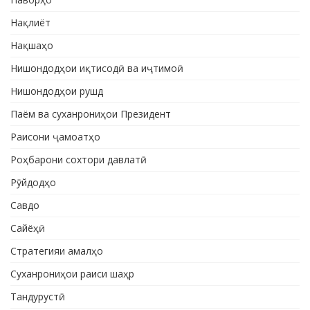
Нақлиёт
Нақшаҳо
Нишондодҳои иқтисодӣ ва иҷтимоӣ
Нишондодҳои рушд
Паём ва суханрониҳои Президент
Раисони ҷамоатҳо
Роҳбарони сохтори давлатӣ
Рӯйдодҳо
Савдо
Сайёҳӣ
Стратегияи амалҳо
Суханрониҳои раиси шаҳр
Тандурустӣ