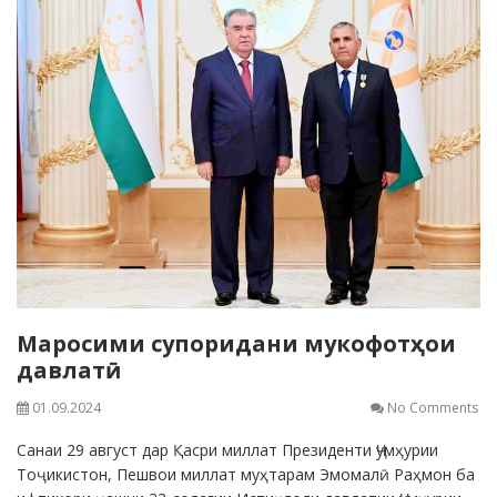
Маросими супоридани мукофотҳои
давлатӣ
01.09.2024
No Comments
Санаи 29 август дар Қасри миллат Президенти Ҷумҳурии
Тоҷикистон, Пешвои миллат муҳтарам Эмомалӣ Раҳмон ба