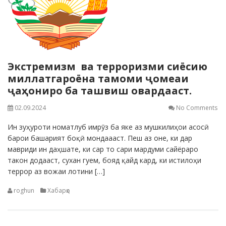
Экстремизм ва терроризми сиёсию
миллатгароёна тамоми ҷомеаи
ҷаҳониро ба ташвиш овардааст.
02.09.2024
No Comments
Ин зуҳуроти номатлуб имрӯз ба яке аз мушкилиҳои асосӣ
барои башарият боқӣ мондаааст. Пеш аз оне, ки дар
мавриди ин даҳшате, ки сар то сари мардуми сайёраро
такон додааст, сухан гуем, бояд қайд кард, ки истилоҳи
террор аз вожаи лотини […]
roghun
Хабарҳо