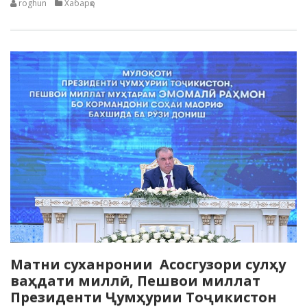
roghun
Хабарҳо
Матни суханронии Асосгузори сулҳу
ваҳдати миллӣ, Пешвои миллат
Президенти Ҷумҳурии Тоҷикистон