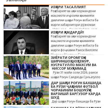
ИЗҲОРИ ТАСАЛЛИЯТ
Роҳабарият ва аҳли кормандони
мақомоти иҷроияи ҳокимияти
давлатии шаҳри Роғун вобаста ба
марги хабарнигори рӯзномаи
«Истиқлол» Саиди Ҳайдар, сахт
ИЗҲОРИ ҲАМДАРДӢ!
андӯҳгин …
Роҳабарият ва аҳли кормандони
мақомоти иҷроияи ҳокимияти
давлатии шаҳри Роғун вобаста ба
марги фоҷиавии Раиси Вилояти
Мухтори Кӯҳистони Бадахшон
ЗИЁРАТИ ОРОМГОҲИ
Алишер …
ШИРИНШОҲ ШОҲТЕМУР,
НУСРАТУЛЛО МАХСУМ ВА
НИССОР МУҲАММАД
Рӯзи 31 майи соли 2026, раиси
шаҳри Роғун Саидзода Сунъатулло
бо ҳайъати кормандони дастгоҳи
ДАР ШАҲРИ РОҒУН БАХШИДА
раиси шаҳр ва роҳбарони мақомотҳои
БА РӮЗИ ҶАҲОНИИ ФУТБОЛ
ЧОРАБИНИИ БОШУКӮҲИ
…
ВАРЗИШӢ БАРГУЗОР КАРДА
ШУД
Дар шаҳри Роғун бахшида ба Рӯзи
ҷавонони Тоҷикистон ва Рӯзи