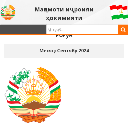
Мақомоти иҷроияи
ҳокимияти
давлатии шаҳри
Роғун
Месяц: Сентябр 2024