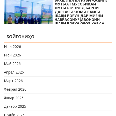
БАХШИДА БА РӮЗИ ҶАҲОНИИ
ҷаҳонии футбол бо иштироки 10
ФУТБОЛ МУСОБИҚАИ
даста мусобиқаи кушоди шаҳри аз …
ФУТБОЛИ ХУРД БАРОИ
ДАРЁФТИ ҶОМИ РАИСИ
ШАҲРИ РОҒУН ДАР МИЁНИ
НАВРАСОНУ ҶАВОНОНИ
ШАҲРИ РОҒУН ОҒОЗ КАРДА
ШУД
Дар шаҳри Роғун бахшида ба Рӯзи
БОЙГОНИҲО
ҷавонони Тоҷикистон ва Рӯзи
ҷаҳонии футбол бо иштироки 10
Июл 2026
даста мусобиқаи кушоди шаҳри аз …
Июн 2026
Май 2026
Апрел 2026
Март 2026
Феврал 2026
Январ 2026
Декабр 2025
Ноябр 2025