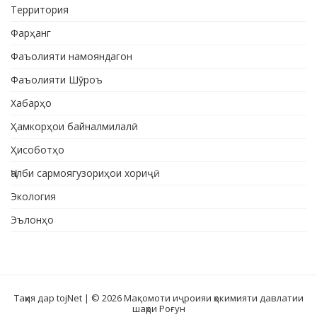
Территория
Фарҳанг
Фаъолияти намояндагон
Фаъолияти Шӯроъ
Хабарҳо
Ҳамкорҳои байналмилалӣ
Ҳисоботҳо
Ҷалби сармоягузориҳои хориҷӣ
Экология
Эълонҳо
Таҳия дар tojNet
| © 2026 Мақомоти иҷроияи ҳокимияти давлатии
шаҳри Роғун