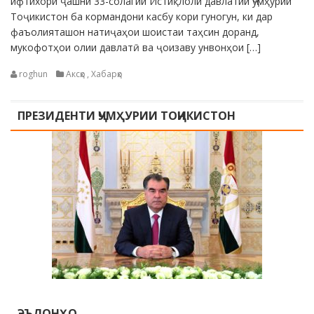
ифтихори ҷашни 33-солагии Истиқлоли давлатии Ҷумҳурии
Тоҷикистон ба кормандони касбу кори гуногун, ки дар
фаъолияташон натиҷаҳои шоистаи таҳсин доранд,
мукофотҳои олии давлатӣ ва ҷоизаву унвонҳои […]
roghun
Аксҳо
,
Хабарҳо
ПРЕЗИДЕНТИ ҶУМҲУРИИ ТОҶИКИСТОН
ЭЪЛОНҲО