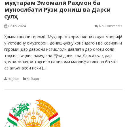
муҳтарам Эмомалӣ Раҳмон ба
муносибати Рӯзи дониш ва Дарси
сулҳ
02.09.2024
No Comments
Ҳамватанони гиромӣ! Муҳтарам кормандони соҳаи маориф!
ӯ Устодону омӯзгорон, донишҷӯёну хонандагон ва ҳозирини
гиромӣ! Дар даврони истиқлоли давлатӣ дар оғози соли
таҳсил таҷлил намудани Рӯзи дониш ва Дарси сулҳ дар
ҳамаи зинаҳои таҳсилоти низоми маорифи кишвар ба яке
аз анъанаҳои неки […]
roghun
Хабарҳо