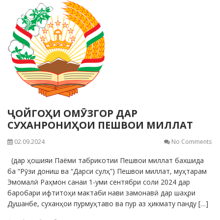
ҶОЙГОҲИ ОМӮЗГОР ДАР
СУХАНРОНИҲОИ ПЕШВОИ МИЛЛАТ
02.09.2024
No Comments
(дар ҳошияи Паёми табрикотии Пешвои миллат бахшида
ба “Рӯзи дониш ва “Дарси сулҳ”) Пешвои миллат, муҳтарам
Эмомалӣ Раҳмон санаи 1-уми сентябри соли 2024 дар
баробари ифтитоҳи мактаби нави замонавӣ дар шаҳри
Душанбе, суханҳои пурмуҳтаво ва пур аз ҳикмату панду […]