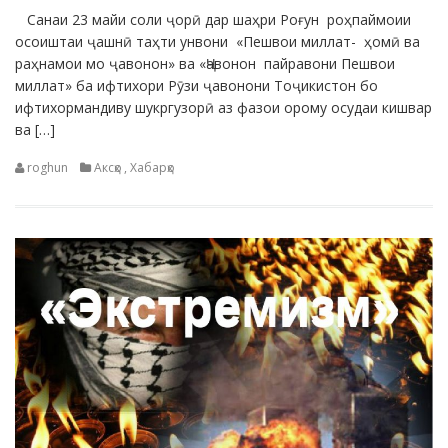
Санаи 23 майи соли ҷорӣ дар шаҳри Роғун роҳпаймоии
осоиштаи ҷашнӣ таҳти унвони «Пешвои миллат- ҳомӣ ва
раҳнамои мо ҷавонон» ва «Ҷавонон пайравони Пешвои
миллат» ба ифтихори Рӯзи ҷавонони Тоҷикистон бо
ифтихормандиву шукргузорӣ аз фазои орому осудаи кишвар
ва […]
roghun
Аксҳо
,
Хабарҳо