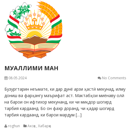
МУАЛЛИМИ МАН
08.05.2024
No Comments
Бузургтарин неъмате, ки дар дунё арзи ҳастӣ мекунад, илму
дониш ва фарҳангу маърифат аст. Мактабҳои миёнаву олӣ
на барои он ифтихор мекунанд, ки чи миқдор шогирд
тарбия кардаанд. Бо он фахр доранд, чи қадар шогирд
тарбия кардаанд, ки барои мардум […]
roghun
Аксҳо
,
Хабарҳо