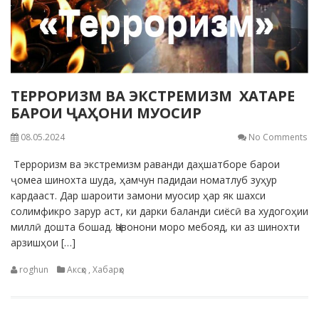
ТЕРРОРИЗМ ВА ЭКСТРЕМИЗМ ХАТАРЕ
БАРОИ ҶАҲОНИ МУОСИР
08.05.2024
No Comments
Терроризм ва экстремизм раванди даҳшатборе барои
ҷомеа шинохта шуда, ҳамчун падидаи номатлуб зуҳур
кардааст. Дар шароити замони муосир ҳар як шахси
солимфикро зарур аст, ки дарки баланди сиёсӣ ва худогоҳии
миллӣ дошта бошад. Ҷавонони моро мебояд, ки аз шинохти
арзишҳои […]
roghun
Аксҳо
,
Хабарҳо