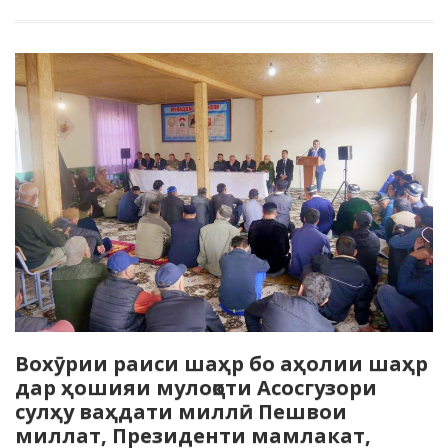
Вохӯрии раиси шаҳр бо аҳолии шаҳр
дар ҳошияи мулоқоти Асосгузори
сулҳу ваҳдати миллӣ Пешвои
миллат, Президенти мамлакат,