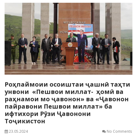
Роҳпаймоии осоиштаи ҷашнӣ таҳти
унвони «Пешвои миллат- ҳомӣ ва
раҳнамои мо ҷавонон» ва «Ҷавонон
пайравони Пешвои миллат» ба
ифтихори Рӯзи Ҷавонони
Тоҷикистон
23.05.2024
No Comments