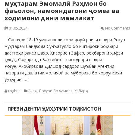
муҳтарам Эмомалӣ Раҳмон бо
фаъолон, намояндагони ҷомеа ва
ходимони дини мамлакат
01.05.2024
No Comments
Санаҳои 18-19 уми апрели соли ҷорӣ раиси шаҳри Роғун
муҳтарам Саидзода Сунъатулло бо иштироки роҳбари
дастгоҳи раиси шаҳр, Ҳисориён Зафар, роҳбарони ҳифзи
ҳуқуқ; Сафарзода Бахтибек – прокурори шаҳри
Роғун, Акобирзода Дилшод-сардори шуъбаи Агентии
назорати давлатии молиявӣ ва мубориза бо коррупсияи
Ҷумҳурии […]
roghun
Аксҳо
,
Вохӯри бо ҷамоат
,
Хабарҳо
ПРЕЗИДЕНТИ ҶУМҲУРИИ ТОҶИКИСТОН