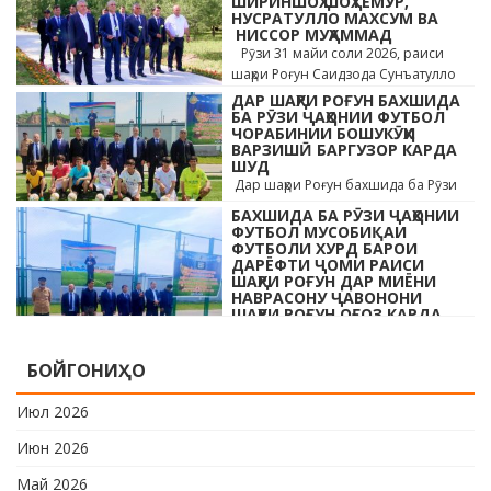
ШИРИНШОҲ ШОҲТЕМУР,
НУСРАТУЛЛО МАХСУМ ВА
НИССОР МУҲАММАД
Рӯзи 31 майи соли 2026, раиси
шаҳри Роғун Саидзода Сунъатулло
бо ҳайъати кормандони дастгоҳи
ДАР ШАҲРИ РОҒУН БАХШИДА
раиси шаҳр ва роҳбарони мақомотҳои
БА РӮЗИ ҶАҲОНИИ ФУТБОЛ
ЧОРАБИНИИ БОШУКӮҲИ
…
ВАРЗИШӢ БАРГУЗОР КАРДА
ШУД
Дар шаҳри Роғун бахшида ба Рӯзи
ҷавонони Тоҷикистон ва Рӯзи
БАХШИДА БА РӮЗИ ҶАҲОНИИ
ҷаҳонии футбол бо иштироки 10
ФУТБОЛ МУСОБИҚАИ
даста мусобиқаи кушоди шаҳри аз …
ФУТБОЛИ ХУРД БАРОИ
ДАРЁФТИ ҶОМИ РАИСИ
ШАҲРИ РОҒУН ДАР МИЁНИ
НАВРАСОНУ ҶАВОНОНИ
ШАҲРИ РОҒУН ОҒОЗ КАРДА
ШУД
Дар шаҳри Роғун бахшида ба Рӯзи
БОЙГОНИҲО
ҷавонони Тоҷикистон ва Рӯзи
ҷаҳонии футбол бо иштироки 10
Июл 2026
даста мусобиқаи кушоди шаҳри аз …
Июн 2026
Май 2026