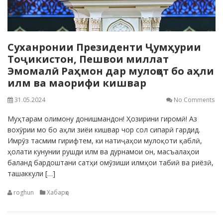
Суханронии Президенти Ҷумҳурии
Тоҷикистон, Пешвои миллат
Эмомалӣ Раҳмон дар мулоқот бо аҳли
илм ва маорифи кишвар
31.05.2024
No Comments
Муҳтарам олимону донишмандон! Ҳозирини гиромӣ! Аз
вохӯрии мо бо аҳли зиёи кишвар чор сол сипарӣ гардид.
Имрӯз тасмим гирифтем, ки натиҷаҳои мулоқоти қаблӣ,
ҳолати кунунии рушди илм ва дурнамои он, масъалаҳои
баланд бардоштани сатҳи омӯзиши илмҳои табиӣ ва риёзӣ,
ташаккули […]
roghun
Хабарҳо