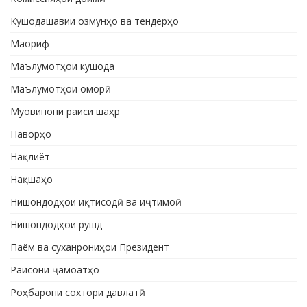
Кушодашавии озмунҳо ва тендерҳо
Маориф
Маълумотҳои кушода
Маълумотҳои оморӣ
Муовинони раиси шаҳр
Наворҳо
Нақлиёт
Нақшаҳо
Нишондодҳои иқтисодӣ ва иҷтимоӣ
Нишондодҳои рушд
Паём ва суханрониҳои Президент
Раисони ҷамоатҳо
Роҳбарони сохтори давлатӣ