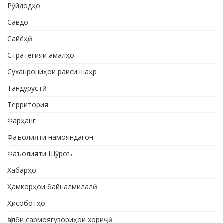
Рӯйдодҳо
Савдо
Сайёҳӣ
Стратегияи амалҳо
Суханрониҳои раиси шаҳр
Тандурустӣ
Территория
Фарҳанг
Фаъолияти намояндагон
Фаъолияти Шӯроъ
Хабарҳо
Ҳамкорҳои байналмилалӣ
Ҳисоботҳо
Ҷалби сармоягузориҳои хориҷӣ