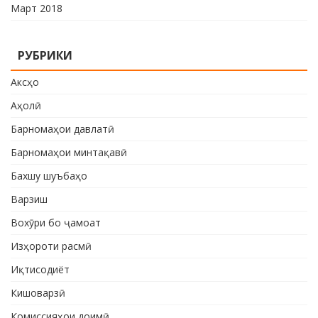
Март 2018
РУБРИКИ
Аксҳо
Аҳолӣ
Барномаҳои давлатӣ
Барномаҳои минтақавӣ
Бахшу шуъбаҳо
Варзиш
Вохӯри бо ҷамоат
Изҳороти расмӣ
Иқтисодиёт
Кишоварзӣ
Комиссияҳои доимӣ