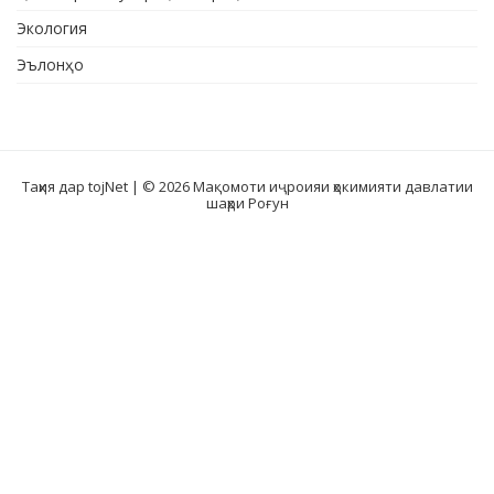
Экология
Эълонҳо
Таҳия дар tojNet
| © 2026 Мақомоти иҷроияи ҳокимияти давлатии
шаҳри Роғун