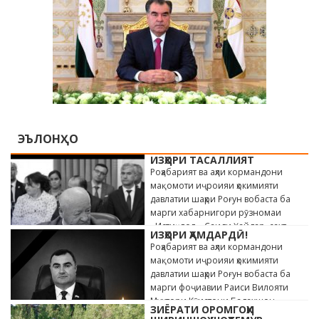
ЭЪЛОНҲО
ИЗҲОРИ ТАСАЛЛИЯТ
Роҳабарият ва аҳли кормандони
мақомоти иҷроияи ҳокимияти
давлатии шаҳри Роғун вобаста ба
марги хабарнигори рӯзномаи
«Истиқлол» Саиди Ҳайдар, сахт
ИЗҲОРИ ҲАМДАРДӢ!
андӯҳгин …
Роҳабарият ва аҳли кормандони
мақомоти иҷроияи ҳокимияти
давлатии шаҳри Роғун вобаста ба
марги фоҷиавии Раиси Вилояти
Мухтори Кӯҳистони Бадахшон
ЗИЁРАТИ ОРОМГОҲИ
Алишер …