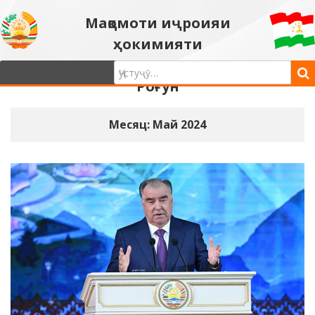
Мақомоти иҷроияи
ҳокимияти
давлатии шаҳри
Роғун
Месяц: Май 2024