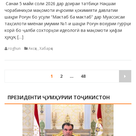
Санаи 5 майи соли 2026 дар доираи татбиқи Нақшаи
чорабиниҳои мақомоти иҷроияи ҳокимияти давлатии
шаҳри Роғун бо усули “Мактаб ба мактаб” дар Муассисаи
таҳсилоти миёнаи умумии №1-и шаҳри Роғун вохурии гурӯҳи
корӣ бо ҷалби сохторҳои идеологӣ ва мақомоти ҳифзи
ҳуқуқ […]
roghun
Аксҳо
,
Хабарҳо
Навигация
1
2
…
48
по
записям
ПРЕЗИДЕНТИ ҶУМҲУРИИ ТОҶИКИСТОН