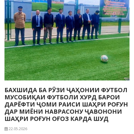
БАХШИДА БА РӮЗИ ҶАҲОНИИ ФУТБОЛ
МУСОБИҚАИ ФУТБОЛИ ХУРД БАРОИ
ДАРЁФТИ ҶОМИ РАИСИ ШАҲРИ РОҒУН
ДАР МИЁНИ НАВРАСОНУ ҶАВОНОНИ
ШАҲРИ РОҒУН ОҒОЗ КАРДА ШУД
22.05.2026