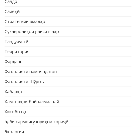
Савдо
Сайёҳӣ
Стратегияи амалҳо
Суханрониҳои раиси шаҳр
Тандурустӣ
Территория
Фарҳанг
Фаъолияти намояндагон
Фаъолияти Шӯроъ
Хабарҳо
Ҳамкорҳои байналмилалӣ
Ҳисоботҳо
Ҷалби сармоягузориҳои хориҷӣ
Экология