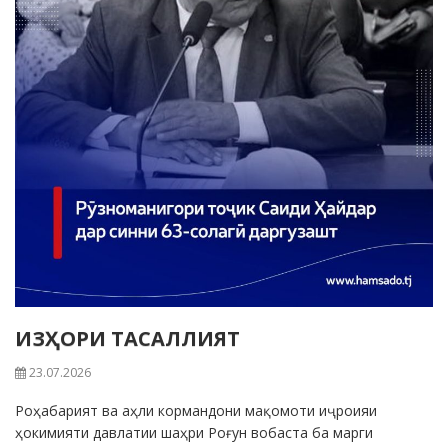
ИЗҲОРИ ТАСАЛЛИЯТ
23.07.2026
Роҳабарият ва аҳли кормандони мақомоти иҷроияи
ҳокимияти давлатии шаҳри Роғун вобаста ба марги