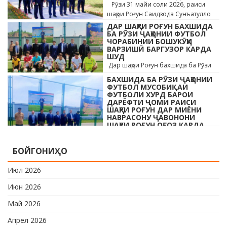
Рӯзи 31 майи соли 2026, раиси
шаҳри Роғун Саидзода Сунъатулло
бо ҳайъати кормандони дастгоҳи
ДАР ШАҲРИ РОҒУН БАХШИДА
раиси шаҳр ва роҳбарони мақомотҳои
БА РӮЗИ ҶАҲОНИИ ФУТБОЛ
ЧОРАБИНИИ БОШУКӮҲИ
…
ВАРЗИШӢ БАРГУЗОР КАРДА
ШУД
Дар шаҳри Роғун бахшида ба Рӯзи
ҷавонони Тоҷикистон ва Рӯзи
БАХШИДА БА РӮЗИ ҶАҲОНИИ
ҷаҳонии футбол бо иштироки 10
ФУТБОЛ МУСОБИҚАИ
даста мусобиқаи кушоди шаҳри аз …
ФУТБОЛИ ХУРД БАРОИ
ДАРЁФТИ ҶОМИ РАИСИ
ШАҲРИ РОҒУН ДАР МИЁНИ
НАВРАСОНУ ҶАВОНОНИ
ШАҲРИ РОҒУН ОҒОЗ КАРДА
ШУД
Дар шаҳри Роғун бахшида ба Рӯзи
БОЙГОНИҲО
ҷавонони Тоҷикистон ва Рӯзи
ҷаҳонии футбол бо иштироки 10
Июл 2026
даста мусобиқаи кушоди шаҳри аз …
Июн 2026
Май 2026
Апрел 2026