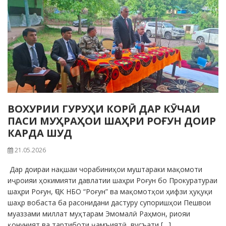
ВОХУРИИ ГУРУҲИ КОРӢ ДАР КӮЧАИ
ПАСИ МУҲРАҲОИ ШАҲРИ РОҒУН ДОИР
КАРДА ШУД
21.05.2026
Дар доираи нақшаи чорабиниҳои муштараки мақомоти
иҷроияи ҳокимияти давлатии шаҳри Роғун бо Прокуратураи
шаҳри Роғун, ҶСК НБО “Роғун” ва мақомотҳои ҳифзи ҳуқуқи
шаҳр вобаста ба расонидани дастуру супоришҳои Пешвои
муаззами миллат муҳтарам Эмомалӣ Раҳмон, риояи
қонуният ва тартиботи ҷамъиятӣ, вусъати […]