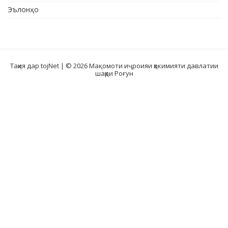
Эълонҳо
Таҳия дар tojNet
| © 2026 Мақомоти иҷроияи ҳокимияти давлатии
шаҳри Роғун