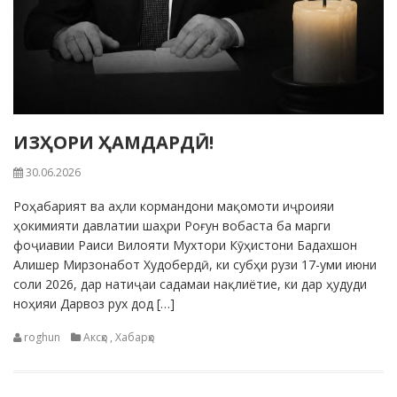
ИЗҲОРИ ҲАМДАРДӢ!
30.06.2026
Роҳабарият ва аҳли кормандони мақомоти иҷроияи
ҳокимияти давлатии шаҳри Роғун вобаста ба марги
фоҷиавии Раиси Вилояти Мухтори Кӯҳистони Бадахшон
Алишер Мирзонабот Худобердӣ, ки субҳи рузи 17-уми июни
соли 2026, дар натиҷаи садамаи нақлиётие, ки дар ҳудуди
ноҳияи Дарвоз рух дод […]
roghun
Аксҳо
,
Хабарҳо