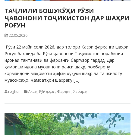
ТАҶЛИЛИ БОШУКӮҲИ РӮЗИ
ҶАВОНОНИ ТОҶИКИСТОН ДАР ШАҲРИ
РОҒУН
22.05.2026
Рӯзи 22 майи соли 2026, дар толори Қасри фарҳанги шаҳри
Роғун бахшида ба Рӯзи ҷавонони Тоҷикистон чорабинии
идонаи тантанавӣ ва фарҳангӣ баргузор гардид. Дар
ҳамоиши идона муовинони раиси шаҳр, роҳбарону
кормандони мақомоти ҳифзи ҳуқуқи шаҳр ва ташкилоту
муассисаҳо, ҷамоатҳои шаҳраку […]
roghun
Аксҳо
,
Рӯйдодҳо
,
Фарҳанг
,
Хабарҳо