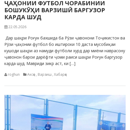
ҶАҲОНИИ ФУТБОЛ ЧОРАБИНИИ
БОШУКӮҲИ ВАРЗИШӢ БАРГУЗОР
КАРДА ШУД
22.05.2026
Дар шаҳри Роғун бахшида ба Рӯзи ҷавонони Тоҷикистон ва
Рӯзи ҷаҳонии футбол бо иштироки 10 даста мусобиқаи
кушоди шаҳри аз намуди футболи хурд дар миёни наврасону
ҷавонон барои дарёфти ҷоми раиси шаҳри Роғун баргузор
карда шуд. Мавриди зикр аст, ки […]
roghun
Аксҳо
,
Варзиш
,
Хабарҳо