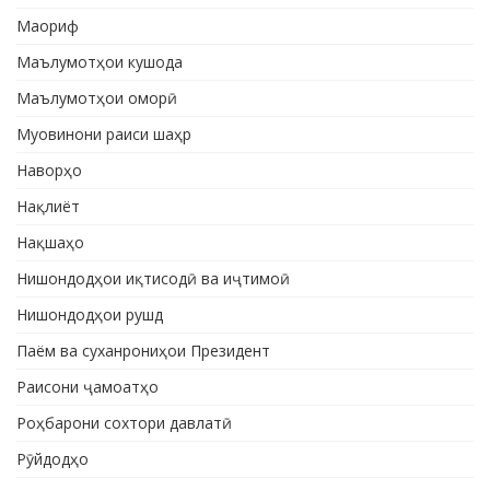
Маориф
Маълумотҳои кушода
Маълумотҳои оморӣ
Муовинони раиси шаҳр
Наворҳо
Нақлиёт
Нақшаҳо
Нишондодҳои иқтисодӣ ва иҷтимоӣ
Нишондодҳои рушд
Паём ва суханрониҳои Президент
Раисони ҷамоатҳо
Роҳбарони сохтори давлатӣ
Рӯйдодҳо