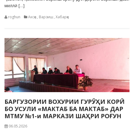
миллӣ […]
roghun
Аксҳо
,
Варзиш
,
Хабарҳо
БАРГУЗОРИИ ВОХУРИИ ГУРӮҲИ КОРӢ
БО УСУЛИ «МАКТАБ БА МАКТАБ» ДАР
МТМУ №1-и МАРКАЗИ ШАҲРИ РОҒУН
06.05.2026