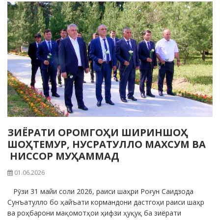
ЗИЁРАТИ ОРОМГОҲИ ШИРИНШОҲ
ШОҲТЕМУР, НУСРАТУЛЛО МАХСУМ ВА
НИССОР МУҲАММАД
01.06.2026
Рӯзи 31 майи соли 2026, раиси шаҳри Роғун Саидзода
Сунъатулло бо ҳайъати кормандони дастгоҳи раиси шаҳр
ва роҳбарони мақомотҳои ҳифзи ҳуқуқ ба зиёрати