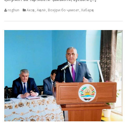
roghun
Аксҳо
,
Аҳолӣ
,
Вохӯри бо ҷамоат
,
Хабарҳо