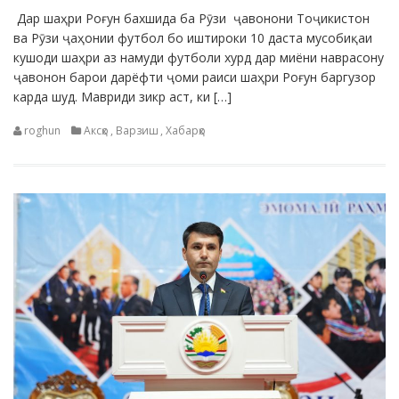
Дар шаҳри Роғун бахшида ба Рӯзи ҷавонони Тоҷикистон
ва Рӯзи ҷаҳонии футбол бо иштироки 10 даста мусобиқаи
кушоди шаҳри аз намуди футболи хурд дар миёни наврасону
ҷавонон барои дарёфти ҷоми раиси шаҳри Роғун баргузор
карда шуд. Мавриди зикр аст, ки […]
roghun
Аксҳо
,
Варзиш
,
Хабарҳо