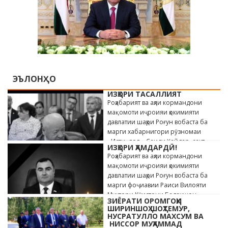
ЭЪЛОНҲО
ИЗҲОРИ ТАСАЛЛИЯТ
Роҳабарият ва аҳли кормандони
мақомоти иҷроияи ҳокимияти
давлатии шаҳри Роғун вобаста ба
марги хабарнигори рӯзномаи
«Истиқлол» Саиди Ҳайдар, сахт
ИЗҲОРИ ҲАМДАРДӢ!
андӯҳгин …
Роҳабарият ва аҳли кормандони
мақомоти иҷроияи ҳокимияти
давлатии шаҳри Роғун вобаста ба
марги фоҷиавии Раиси Вилояти
Мухтори Кӯҳистони Бадахшон
ЗИЁРАТИ ОРОМГОҲИ
Алишер …
ШИРИНШОҲ ШОҲТЕМУР,
НУСРАТУЛЛО МАХСУМ ВА
НИССОР МУҲАММАД