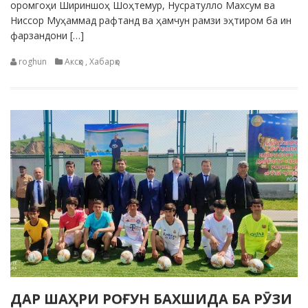
оромгоҳи Шириншоҳ Шоҳтемур, Нусратулло Махсум ва
Ниссор Муҳаммад рафтанд ва ҳамчун рамзи эҳтиром ба ин
фарзандони […]
roghun
Аксҳо
,
Хабарҳо
ДАР ШАҲРИ РОҒУН БАХШИДА БА РӮЗИ