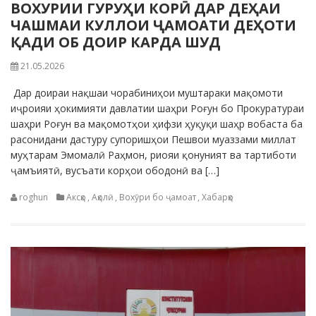
ВОХУРИИ ГУРУҲИ КОРӢ ДАР ДЕҲАИ
ЧАШМАИ КУЛЛОИ ҶАМОАТИ ДЕҲОТИ
ҚАДИ ОБ ДОИР КАРДА ШУД
21.05.2026
Дар доираи нақшаи чорабиниҳои муштараки мақомоти
иҷроияи ҳокимияти давлатии шаҳри Роғун бо Прокуратураи
шаҳри Роғун ва мақомотҳои ҳифзи ҳуқуқи шаҳр вобаста ба
расонидани дастуру супоришҳои Пешвои муаззами миллат
муҳтарам Эмомалӣ Раҳмон, риояи қонуният ва тартиботи
ҷамъиятӣ, вусъати корҳои ободонӣ ва […]
roghun
Аксҳо
,
Аҳолӣ
,
Вохӯри бо ҷамоат
,
Хабарҳо