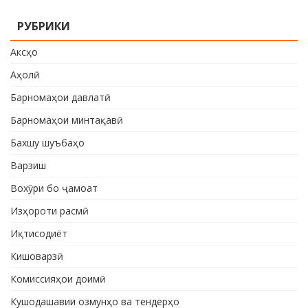
РУБРИКИ
Аксҳо
Аҳолӣ
Барномаҳои давлатӣ
Барномаҳои минтақавӣ
Бахшу шуъбаҳо
Варзиш
Вохӯри бо ҷамоат
Изҳороти расмӣ
Иқтисодиёт
Кишоварзӣ
Комиссияҳои доимӣ
Кушодашавии озмунҳо ва тендерҳо