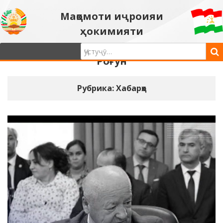
Мақомоти иҷроияи
ҳокимияти
давлатии шаҳри
Роғун
Рубрика: Хабарҳо