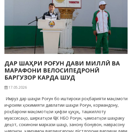
ДАР ШАҲРИ РОҒУН ДАВИ МИЛЛӢ ВА
МАРАФОНИ ВЕЛОСИПЕДРОНӢ
БАРГУЗОР КАРДА ШУД
17.05.2026
Имруз дар шаҳри Роғун бо иштироки роҳбарияти мақомоти
иҷроияи ҳокимияти давлатии шаҳри Роғун, кормандону,
роҳбарони мақомотҳои ҳифзи ҳуқуқ, ташкиллоту
муассисаҳо, ширкатҳои ҶСК НБО Роғун, ҷамоатҳои шаҳраку
деҳот, сокинони маркази шаҳр, занону бонувон, наврасону
ҷавонон, ҳамзамон варзишгарону дӯстдорони варзиши дави