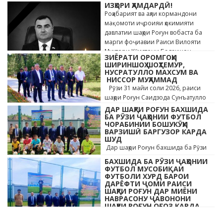
ИЗҲОРИ ҲАМДАРДӢ!
андӯҳгин …
Роҳабарият ва аҳли кормандони
мақомоти иҷроияи ҳокимияти
давлатии шаҳри Роғун вобаста ба
марги фоҷиавии Раиси Вилояти
Мухтори Кӯҳистони Бадахшон
ЗИЁРАТИ ОРОМГОҲИ
Алишер …
ШИРИНШОҲ ШОҲТЕМУР,
НУСРАТУЛЛО МАХСУМ ВА
НИССОР МУҲАММАД
Рӯзи 31 майи соли 2026, раиси
шаҳри Роғун Саидзода Сунъатулло
бо ҳайъати кормандони дастгоҳи
ДАР ШАҲРИ РОҒУН БАХШИДА
раиси шаҳр ва роҳбарони мақомотҳои
БА РӮЗИ ҶАҲОНИИ ФУТБОЛ
ЧОРАБИНИИ БОШУКӮҲИ
…
ВАРЗИШӢ БАРГУЗОР КАРДА
ШУД
Дар шаҳри Роғун бахшида ба Рӯзи
ҷавонони Тоҷикистон ва Рӯзи
БАХШИДА БА РӮЗИ ҶАҲОНИИ
ҷаҳонии футбол бо иштироки 10
ФУТБОЛ МУСОБИҚАИ
даста мусобиқаи кушоди шаҳри аз …
ФУТБОЛИ ХУРД БАРОИ
ДАРЁФТИ ҶОМИ РАИСИ
ШАҲРИ РОҒУН ДАР МИЁНИ
НАВРАСОНУ ҶАВОНОНИ
ШАҲРИ РОҒУН ОҒОЗ КАРДА
ШУД
Дар шаҳри Роғун бахшида ба Рӯзи