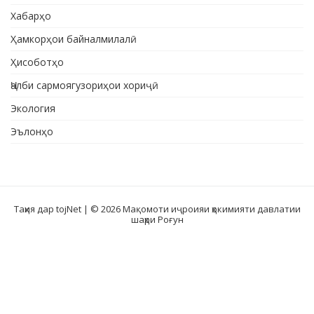
Хабарҳо
Ҳамкорҳои байналмилалӣ
Ҳисоботҳо
Ҷалби сармоягузориҳои хориҷӣ
Экология
Эълонҳо
Таҳия дар tojNet
| © 2026 Мақомоти иҷроияи ҳокимияти давлатии
шаҳри Роғун