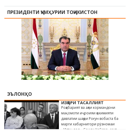
ПРЕЗИДЕНТИ ҶУМҲУРИИ ТОҶИКИСТОН
ЭЪЛОНҲО
ИЗҲОРИ ТАСАЛЛИЯТ
Роҳабарият ва аҳли кормандони
мақомоти иҷроияи ҳокимияти
давлатии шаҳри Роғун вобаста ба
марги хабарнигори рӯзномаи
«Истиқлол» Саиди Ҳайдар, сахт