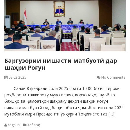
Баргузории нишасти матбуотӣ дар
шаҳри Роғун
08.02.2025
No Comments
Санаи 8 феврали соли 2025 соати 10 00 бо иштироки
роҳбарони ташкилоту муассисаҳо, корхонаҳо, шуъбаю
бахшҳо ва ҷамоатҳои шаҳраку деҳоти шаҳри Роғун
нишасти матбуотӣ оид ба ҳисоботи ҷамъбастии соли 2024
мутобиқи амри Президенти Ҷумҳурии Тоҷикистон аз […]
roghun
Хабарҳо