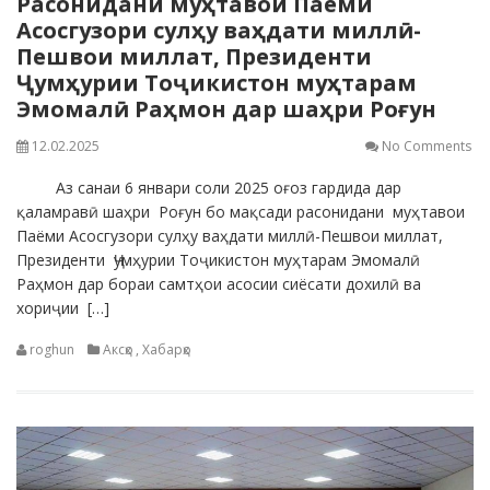
Расонидани муҳтавои Паёми
Асосгузори сулҳу ваҳдати миллӣ-
Пешвои миллат, Президенти
Ҷумҳурии Тоҷикистон муҳтарам
Эмомалӣ Раҳмон дар шаҳри Роғун
12.02.2025
No Comments
Аз санаи 6 январи соли 2025 оғоз гардида дар
қаламравӣ шаҳри Роғун бо мақсади расонидани муҳтавои
Паёми Асосгузори сулҳу ваҳдати миллӣ-Пешвои миллат,
Президенти Ҷумҳурии Тоҷикистон муҳтарам Эмомалӣ
Раҳмон дар бораи самтҳои асосии сиёсати дохилӣ ва
хориҷии […]
roghun
Аксҳо
,
Хабарҳо