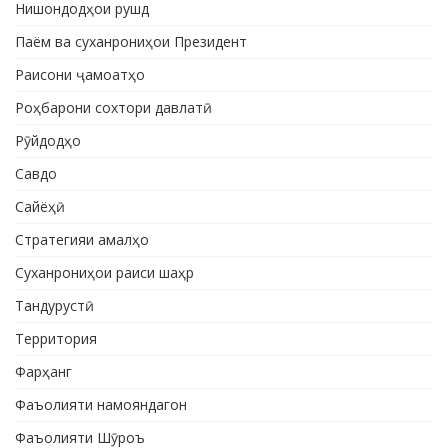
Нишондодҳои рушд
Паём ва суханрониҳои Президент
Раисони ҷамоатҳо
Роҳбарони сохтори давлатӣ
Рӯйдодҳо
Савдо
Сайёҳӣ
Стратегияи амалҳо
Суханрониҳои раиси шаҳр
Тандурустӣ
Территория
Фарҳанг
Фаъолияти намояндагон
Фаъолияти Шӯроъ