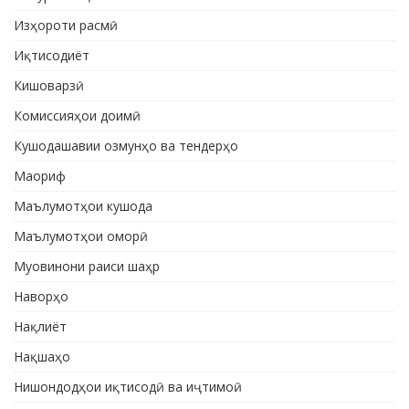
Изҳороти расмӣ
Иқтисодиёт
Кишоварзӣ
Комиссияҳои доимӣ
Кушодашавии озмунҳо ва тендерҳо
Маориф
Маълумотҳои кушода
Маълумотҳои оморӣ
Муовинони раиси шаҳр
Наворҳо
Нақлиёт
Нақшаҳо
Нишондодҳои иқтисодӣ ва иҷтимоӣ