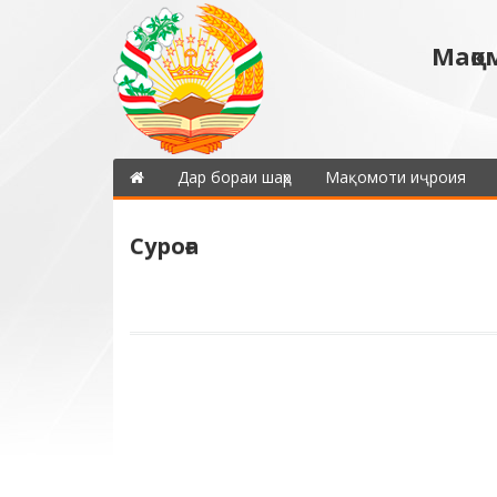
Мақо
Дар бораи шаҳр
Мақомоти иҷроия
Суроға