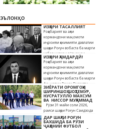
ЭЪЛОНҲО
ИЗҲОРИ ТАСАЛЛИЯТ
Роҳабарият ва аҳли
кормандони мақомоти
иҷроияи ҳокимияти давлатии
шаҳри Роғун вобаста ба марги
хабарнигори рӯзномаи
ИЗҲОРИ ҲАМДАРДӢ!
«Истиқлол» Саиди Ҳайдар,
Роҳабарият ва аҳли
сахт андӯҳгин …
кормандони мақомоти
иҷроияи ҳокимияти давлатии
шаҳри Роғун вобаста ба марги
фоҷиавии Раиси Вилояти
ЗИЁРАТИ ОРОМГОҲИ
Мухтори Кӯҳистони Бадахшон
ШИРИНШОҲ ШОҲТЕМУР,
Алишер …
НУСРАТУЛЛО МАХСУМ
ВА НИССОР МУҲАММАД
Рӯзи 31 майи соли 2026,
раиси шаҳри Роғун Саидзода
Сунъатулло бо ҳайъати
ДАР ШАҲРИ РОҒУН
кормандони дастгоҳи раиси
БАХШИДА БА РӮЗИ
ҶАҲОНИИ ФУТБОЛ
шаҳр ва роҳбарони мақомотҳои