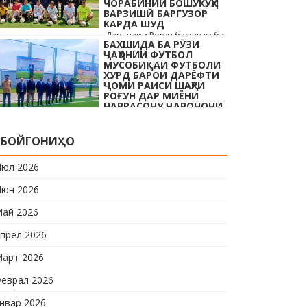
ЧОРАБИНИИ БОШУКӮҲИ
…
ВАРЗИШӢ БАРГУЗОР
КАРДА ШУД
Дар шаҳри Роғун бахшида ба
БАХШИДА БА РӮЗИ
Рӯзи ҷавонони Тоҷикистон ва
ҶАҲОНИИ ФУТБОЛ
Рӯзи ҷаҳонии футбол бо
МУСОБИҚАИ ФУТБОЛИ
иштироки 10 даста
ХУРД БАРОИ ДАРЁФТИ
ҶОМИ РАИСИ ШАҲРИ
мусобиқаи кушоди шаҳри аз
РОҒУН ДАР МИЁНИ
…
НАВРАСОНУ ҶАВОНОНИ
ШАҲРИ РОҒУН ОҒОЗ
КАРДА ШУД
Дар шаҳри Роғун бахшида ба
БОЙГОНИҲО
Рӯзи ҷавонони Тоҷикистон
ва Рӯзи ҷаҳонии футбол бо
юл 2026
иштироки 10 даста
юн 2026
мусобиқаи кушоди шаҳри аз
…
ай 2026
прел 2026
арт 2026
еврал 2026
нвар 2026