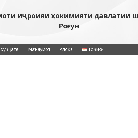
моти иҷроияи ҳокимияти давлатии 
Роғун
Ҳуҷҷатҳо
Маълумот
Алоқа
Тоҷикӣ