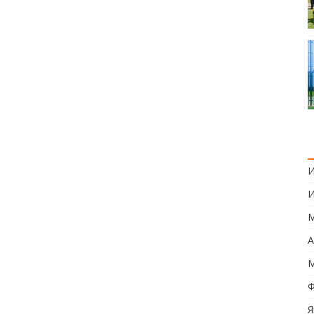
И
И
М
А
М
Ф
Я