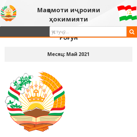
Мақомоти иҷроияи
ҳокимияти
давлатии шаҳри
Роғун
Месяц: Май 2021