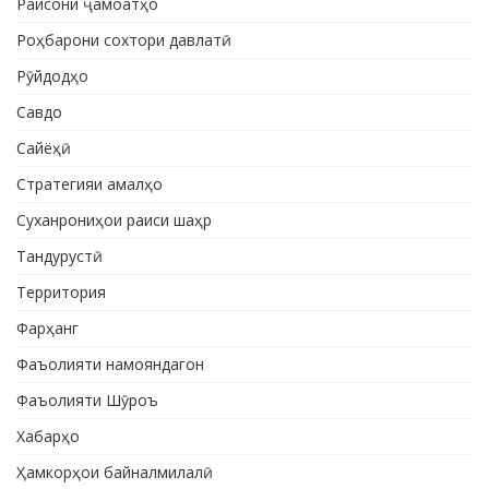
Раисони ҷамоатҳо
Роҳбарони сохтори давлатӣ
Рӯйдодҳо
Савдо
Сайёҳӣ
Стратегияи амалҳо
Суханрониҳои раиси шаҳр
Тандурустӣ
Территория
Фарҳанг
Фаъолияти намояндагон
Фаъолияти Шӯроъ
Хабарҳо
Ҳамкорҳои байналмилалӣ