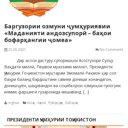
Баргузории озмуни ҷумҳуриявии
«Маданияти андозсупорӣ – баҳои
бофарҳангии ҷомеа»
25.05.2021
No Comments
Дар асоси дастуру супоришҳои Асосгузори Сулҳу
Ваҳдати миллӣ, Пешвои муаззами миллат, Президенти
Ҷумҳурии Тоҷикистон муҳтарам Эмомалӣ Раҳмон ҳар сол
баҳри баланд бардоштани савияи дониши хонандагон,
донишҷуён, шаҳрвандон ва соҳибкорон озмунҳои гуногуни
илмию фарҳангӣ гузаронида мешаванд. […]
roghun
Аксҳо
,
Аҳолӣ
,
Рӯйдодҳо
,
Хабарҳо
ПРЕЗИДЕНТИ ҶУМҲУРИИ ТОҶИКИСТОН