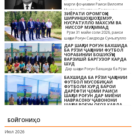
марги фоҷиавии Раиси Вилояти
Мухтори Кӯҳистони Бадахшон
ЗИЁРАТИ ОРОМГОҲИ
Алишер …
ШИРИНШОҲ ШОҲТЕМУР,
НУСРАТУЛЛО МАХСУМ ВА
НИССОР МУҲАММАД
Рӯзи 31 майи соли 2026, раиси
шаҳри Роғун Саидзода Сунъатулло
бо ҳайъати кормандони дастгоҳи
ДАР ШАҲРИ РОҒУН БАХШИДА
раиси шаҳр ва роҳбарони мақомотҳои
БА РӮЗИ ҶАҲОНИИ ФУТБОЛ
ЧОРАБИНИИ БОШУКӮҲИ
…
ВАРЗИШӢ БАРГУЗОР КАРДА
ШУД
Дар шаҳри Роғун бахшида ба Рӯзи
ҷавонони Тоҷикистон ва Рӯзи
БАХШИДА БА РӮЗИ ҶАҲОНИИ
ҷаҳонии футбол бо иштироки 10
ФУТБОЛ МУСОБИҚАИ
даста мусобиқаи кушоди шаҳри аз …
ФУТБОЛИ ХУРД БАРОИ
ДАРЁФТИ ҶОМИ РАИСИ
ШАҲРИ РОҒУН ДАР МИЁНИ
НАВРАСОНУ ҶАВОНОНИ
ШАҲРИ РОҒУН ОҒОЗ КАРДА
ШУД
Дар шаҳри Роғун бахшида ба Рӯзи
БОЙГОНИҲО
ҷавонони Тоҷикистон ва Рӯзи
ҷаҳонии футбол бо иштироки 10
Июл 2026
даста мусобиқаи кушоди шаҳри аз …