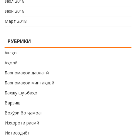
Июл 2018
Июн 2018
Март 2018
РУБРИКИ
Аксҳо
Аҳолӣ
Барномаҳои давлатӣ
Барномаҳои минтақавӣ
Бахшу шуъбаҳо
Варзиш
Вохӯри бо ҷамоат
Изҳороти расмӣ
Иқтисодиёт