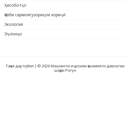
Ҳисоботҳо
Ҷалби сармоягузориҳои хориҷӣ
Экология
Эълонҳо
Таҳия дар tojNet
| © 2026 Мақомоти иҷроияи ҳокимияти давлатии
шаҳри Роғун