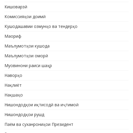
Кишоварзӣ
Комиссияҳои доимӣ
Кушодашавии озмунҳо ва тендерҳо
Маориф
Маълумотҳои кушода
Маълумотҳои оморӣ
Муовинони раиси шаҳр
Наворҳо
Нақлиёт
Нақшаҳо
Нишондодҳои иқтисодӣ ва иҷтимоӣ
Нишондодҳои рушд
Паём ва суханрониҳои Президент