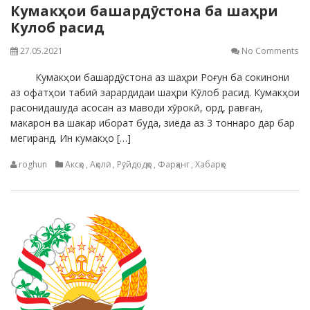
Кумакҳои башардӯстона ба шаҳри
Кулоб расид
27.05.2021
No Comments
Кумакҳои башардӯстона аз шаҳри Роғун ба сокинони
аз офатҳои табиӣ зарардидаи шаҳри Кӯлоб расид. Кумакҳои
расонидашуда асосан аз маводи хӯрокӣ, орд, равған,
макарон ва шакар иборат буда, зиёда аз 3 тоннаро дар бар
мегиранд. Ин кумакҳо […]
roghun
Аксҳо
,
Аҳолӣ
,
Рӯйдодҳо
,
Фарҳанг
,
Хабарҳо