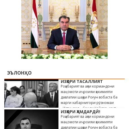
ЭЪЛОНҲО
ИЗҲОРИ ТАСАЛЛИЯТ
Роҳабарият ва аҳли кормандони
мақомоти иҷроияи ҳокимияти
давлатии шаҳри Роғун вобаста ба
марги хабарнигори рӯзномаи
«Истиқлол» Саиди Ҳайдар, сахт
ИЗҲОРИ ҲАМДАРДӢ!
андӯҳгин …
Роҳабарият ва аҳли кормандони
мақомоти иҷроияи ҳокимияти
давлатии шаҳри Роғун вобаста ба