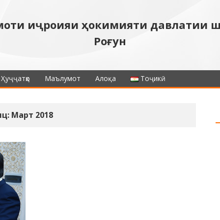
моти иҷроияи ҳокимияти давлатии 
Роғун
Ҳуҷҷатҳо
Маълумот
Алоқа
Тоҷикӣ
ц: Март 2018