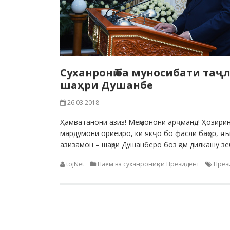
Суханронӣ ба муносибати таҷ
шаҳри Душанбе
26.03.2018
Ҳамватанони азиз! Меҳмонони арҷманд! Ҳозири
мардумони ориёиро, ки якҷо бо фасли баҳор, яъ
азизамон – шаҳри Душанберо боз ҳам дилкашу зе
tojNet
Паём ва суханрониҳои Президент
През