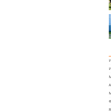
И
И
М
А
М
Ф
Я