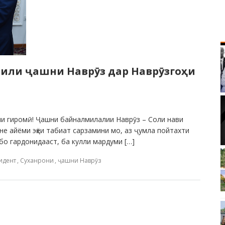
лили ҷашни Наврӯз дар Наврӯзгоҳи
ни гиромӣ! Ҷашни байналмилалии Наврӯз – Соли нави
не айёми эҳёи табиат сарзамини мо, аз ҷумла пойтахти
бо гардонидааст, ба кулли мардуми […]
идент
,
Суханрони
,
ҷашни Наврӯз