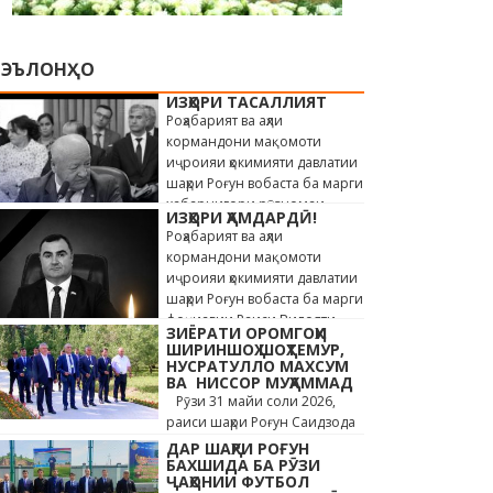
ЭЪЛОНҲО
ИЗҲОРИ ТАСАЛЛИЯТ
Роҳабарият ва аҳли
кормандони мақомоти
иҷроияи ҳокимияти давлатии
шаҳри Роғун вобаста ба марги
хабарнигори рӯзномаи
ИЗҲОРИ ҲАМДАРДӢ!
«Истиқлол» Саиди Ҳайдар,
Роҳабарият ва аҳли
сахт андӯҳгин …
кормандони мақомоти
иҷроияи ҳокимияти давлатии
шаҳри Роғун вобаста ба марги
фоҷиавии Раиси Вилояти
ЗИЁРАТИ ОРОМГОҲИ
Мухтори Кӯҳистони Бадахшон
ШИРИНШОҲ ШОҲТЕМУР,
Алишер …
НУСРАТУЛЛО МАХСУМ
ВА НИССОР МУҲАММАД
Рӯзи 31 майи соли 2026,
раиси шаҳри Роғун Саидзода
Сунъатулло бо ҳайъати
ДАР ШАҲРИ РОҒУН
кормандони дастгоҳи раиси
БАХШИДА БА РӮЗИ
ҶАҲОНИИ ФУТБОЛ
шаҳр ва роҳбарони мақомотҳои