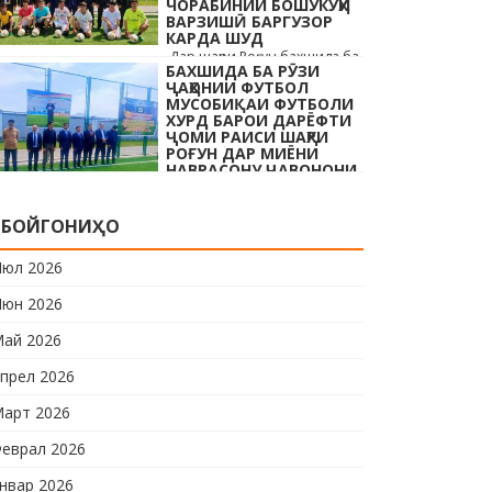
ЧОРАБИНИИ БОШУКӮҲИ
…
ВАРЗИШӢ БАРГУЗОР
КАРДА ШУД
Дар шаҳри Роғун бахшида ба
БАХШИДА БА РӮЗИ
Рӯзи ҷавонони Тоҷикистон ва
ҶАҲОНИИ ФУТБОЛ
Рӯзи ҷаҳонии футбол бо
МУСОБИҚАИ ФУТБОЛИ
иштироки 10 даста
ХУРД БАРОИ ДАРЁФТИ
ҶОМИ РАИСИ ШАҲРИ
мусобиқаи кушоди шаҳри аз
РОҒУН ДАР МИЁНИ
…
НАВРАСОНУ ҶАВОНОНИ
ШАҲРИ РОҒУН ОҒОЗ
КАРДА ШУД
Дар шаҳри Роғун бахшида ба
БОЙГОНИҲО
Рӯзи ҷавонони Тоҷикистон
ва Рӯзи ҷаҳонии футбол бо
юл 2026
иштироки 10 даста
юн 2026
мусобиқаи кушоди шаҳри аз
…
ай 2026
прел 2026
арт 2026
еврал 2026
нвар 2026