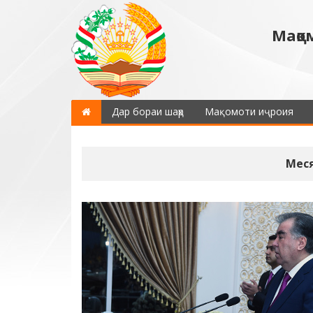
Мақо
Дар бораи шаҳр
Мақомоти иҷроия
Меся