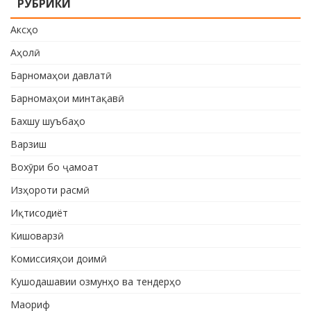
РУБРИКИ
Аксҳо
Аҳолӣ
Барномаҳои давлатӣ
Барномаҳои минтақавӣ
Бахшу шуъбаҳо
Варзиш
Вохӯри бо ҷамоат
Изҳороти расмӣ
Иқтисодиёт
Кишоварзӣ
Комиссияҳои доимӣ
Кушодашавии озмунҳо ва тендерҳо
Маориф