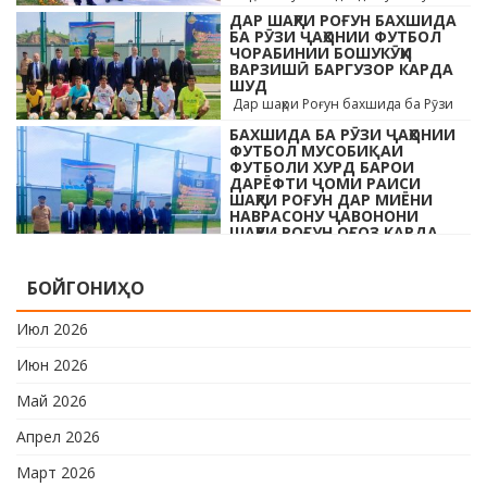
бо ҳайъати кормандони дастгоҳи
ДАР ШАҲРИ РОҒУН БАХШИДА
раиси шаҳр ва роҳбарони мақомотҳои
БА РӮЗИ ҶАҲОНИИ ФУТБОЛ
ЧОРАБИНИИ БОШУКӮҲИ
…
ВАРЗИШӢ БАРГУЗОР КАРДА
ШУД
Дар шаҳри Роғун бахшида ба Рӯзи
ҷавонони Тоҷикистон ва Рӯзи
БАХШИДА БА РӮЗИ ҶАҲОНИИ
ҷаҳонии футбол бо иштироки 10
ФУТБОЛ МУСОБИҚАИ
даста мусобиқаи кушоди шаҳри аз …
ФУТБОЛИ ХУРД БАРОИ
ДАРЁФТИ ҶОМИ РАИСИ
ШАҲРИ РОҒУН ДАР МИЁНИ
НАВРАСОНУ ҶАВОНОНИ
ШАҲРИ РОҒУН ОҒОЗ КАРДА
ШУД
Дар шаҳри Роғун бахшида ба Рӯзи
БОЙГОНИҲО
ҷавонони Тоҷикистон ва Рӯзи
ҷаҳонии футбол бо иштироки 10
Июл 2026
даста мусобиқаи кушоди шаҳри аз …
Июн 2026
Май 2026
Апрел 2026
Март 2026