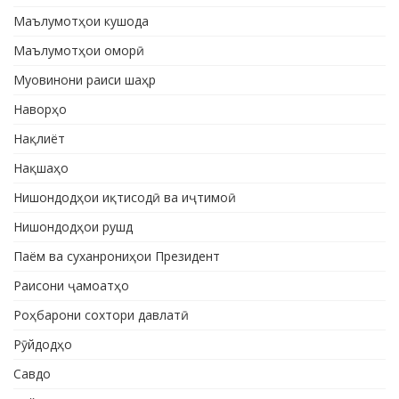
Маълумотҳои кушода
Маълумотҳои оморӣ
Муовинони раиси шаҳр
Наворҳо
Нақлиёт
Нақшаҳо
Нишондодҳои иқтисодӣ ва иҷтимоӣ
Нишондодҳои рушд
Паём ва суханрониҳои Президент
Раисони ҷамоатҳо
Роҳбарони сохтори давлатӣ
Рӯйдодҳо
Савдо