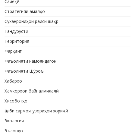
Сайёҳӣ
Стратегияи амалҳо
Суханрониҳои раиси шаҳр
Тандурустӣ
Территория
Фарҳанг
Фаъолияти намояндагон
Фаъолияти Шӯроъ
Хабарҳо
Ҳамкорҳои байналмилалӣ
Ҳисоботҳо
Ҷалби сармоягузориҳои хориҷӣ
Экология
Эълонҳо