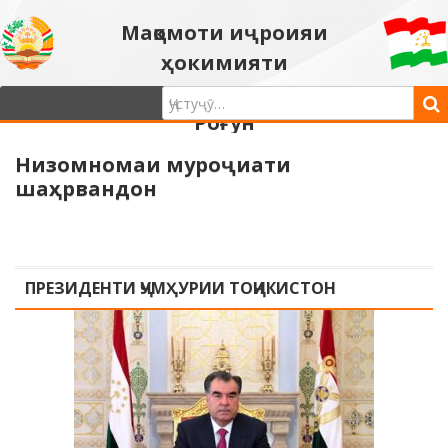
Мақомоти иҷроияи
ҳокимияти
давлатии шаҳри
Роғун
Низомномаи муроҷиати
шаҳрвандон
ПРЕЗИДЕНТИ ҶУМҲУРИИ ТОҶИКИСТОН