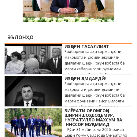
ЭЪЛОНҲО
ИЗҲОРИ ТАСАЛЛИЯТ
Роҳабарият ва аҳли кормандони
мақомоти иҷроияи ҳокимияти
давлатии шаҳри Роғун вобаста ба
марги хабарнигори рӯзномаи
«Истиқлол» Саиди Ҳайдар, сахт
ИЗҲОРИ ҲАМДАРДӢ!
андӯҳгин …
Роҳабарият ва аҳли кормандони
мақомоти иҷроияи ҳокимияти
давлатии шаҳри Роғун вобаста ба
марги фоҷиавии Раиси Вилояти
Мухтори Кӯҳистони Бадахшон
ЗИЁРАТИ ОРОМГОҲИ
Алишер …
ШИРИНШОҲ ШОҲТЕМУР,
НУСРАТУЛЛО МАХСУМ ВА
НИССОР МУҲАММАД
Рӯзи 31 майи соли 2026, раиси
шаҳри Роғун Саидзода Сунъатулло