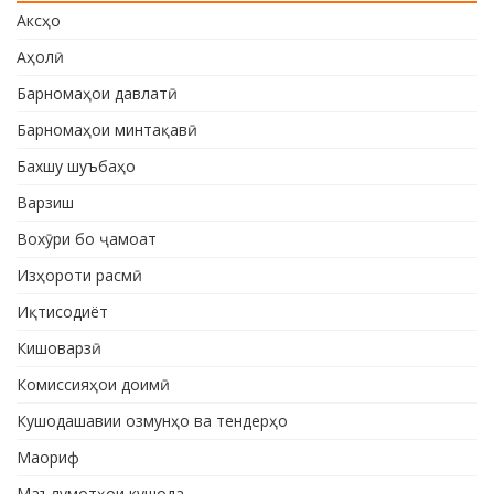
Аксҳо
Аҳолӣ
Барномаҳои давлатӣ
Барномаҳои минтақавӣ
Бахшу шуъбаҳо
Варзиш
Вохӯри бо ҷамоат
Изҳороти расмӣ
Иқтисодиёт
Кишоварзӣ
Комиссияҳои доимӣ
Кушодашавии озмунҳо ва тендерҳо
Маориф
Маълумотҳои кушода