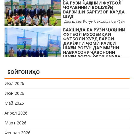
раиси шаҳр ва роҳбарони мақомотҳои
БА РӮЗИ ҶАҲОНИИ ФУТБОЛ
ЧОРАБИНИИ БОШУКӮҲИ
…
ВАРЗИШӢ БАРГУЗОР КАРДА
ШУД
Дар шаҳри Роғун бахшида ба Рӯзи
ҷавонони Тоҷикистон ва Рӯзи
БАХШИДА БА РӮЗИ ҶАҲОНИИ
ҷаҳонии футбол бо иштироки 10
ФУТБОЛ МУСОБИҚАИ
даста мусобиқаи кушоди шаҳри аз …
ФУТБОЛИ ХУРД БАРОИ
ДАРЁФТИ ҶОМИ РАИСИ
ШАҲРИ РОҒУН ДАР МИЁНИ
НАВРАСОНУ ҶАВОНОНИ
ШАҲРИ РОҒУН ОҒОЗ КАРДА
ШУД
Дар шаҳри Роғун бахшида ба Рӯзи
БОЙГОНИҲО
ҷавонони Тоҷикистон ва Рӯзи
ҷаҳонии футбол бо иштироки 10
Июл 2026
даста мусобиқаи кушоди шаҳри аз …
Июн 2026
Май 2026
Апрел 2026
Март 2026
Феврал 2026