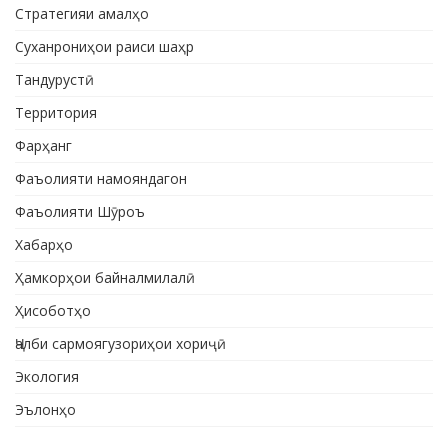
Стратегияи амалҳо
Суханрониҳои раиси шаҳр
Тандурустӣ
Территория
Фарҳанг
Фаъолияти намояндагон
Фаъолияти Шӯроъ
Хабарҳо
Ҳамкорҳои байналмилалӣ
Ҳисоботҳо
Ҷалби сармоягузориҳои хориҷӣ
Экология
Эълонҳо