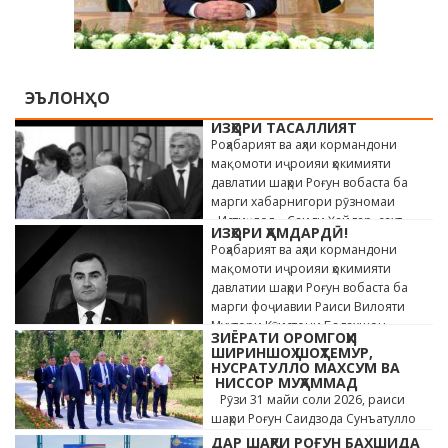
ЭЪЛОНҲО
ИЗҲОРИ ТАСАЛЛИЯТ
Роҳабарият ва аҳли кормандони
мақомоти иҷроияи ҳокимияти
давлатии шаҳри Роғун вобаста ба
марги хабарнигори рӯзномаи
«Истиқлол» Саиди Ҳайдар, сахт
ИЗҲОРИ ҲАМДАРДӢ!
андӯҳгин …
Роҳабарият ва аҳли кормандони
мақомоти иҷроияи ҳокимияти
давлатии шаҳри Роғун вобаста ба
марги фоҷиавии Раиси Вилояти
Мухтори Кӯҳистони Бадахшон
ЗИЁРАТИ ОРОМГОҲИ
Алишер …
ШИРИНШОҲ ШОҲТЕМУР,
НУСРАТУЛЛО МАХСУМ ВА
НИССОР МУҲАММАД
Рӯзи 31 майи соли 2026, раиси
шаҳри Роғун Саидзода Сунъатулло
бо ҳайъати кормандони дастгоҳи
ДАР ШАҲРИ РОҒУН БАХШИДА