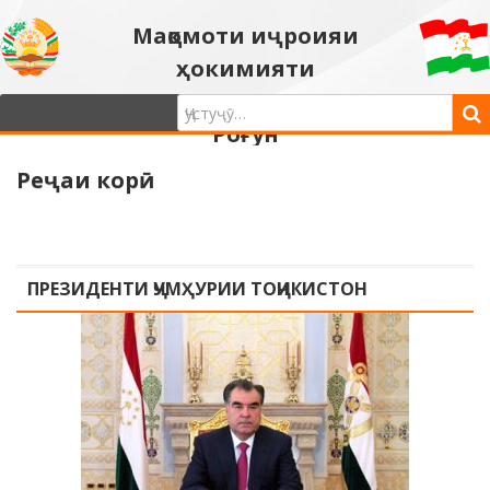
Мақомоти иҷроияи
ҳокимияти
давлатии шаҳри
Роғун
Реҷаи корӣ
ПРЕЗИДЕНТИ ҶУМҲУРИИ ТОҶИКИСТОН