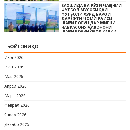
ҷавонони Тоҷикистон ва Рӯзи
БАХШИДА БА РӮЗИ ҶАҲОНИИ
ҷаҳонии футбол бо иштироки 10
ФУТБОЛ МУСОБИҚАИ
даста мусобиқаи кушоди шаҳри аз …
ФУТБОЛИ ХУРД БАРОИ
ДАРЁФТИ ҶОМИ РАИСИ
ШАҲРИ РОҒУН ДАР МИЁНИ
НАВРАСОНУ ҶАВОНОНИ
ШАҲРИ РОҒУН ОҒОЗ КАРДА
ШУД
Дар шаҳри Роғун бахшида ба Рӯзи
БОЙГОНИҲО
ҷавонони Тоҷикистон ва Рӯзи
ҷаҳонии футбол бо иштироки 10
Июл 2026
даста мусобиқаи кушоди шаҳри аз …
Июн 2026
Май 2026
Апрел 2026
Март 2026
Феврал 2026
Январ 2026
Декабр 2025