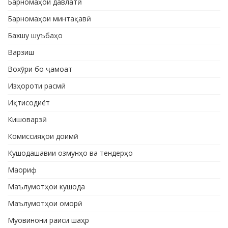
Барномаҳои давлатӣ
Барномаҳои минтақавӣ
Бахшу шуъбаҳо
Варзиш
Вохӯри бо ҷамоат
Изҳороти расмӣ
Иқтисодиёт
Кишоварзӣ
Комиссияҳои доимӣ
Кушодашавии озмунҳо ва тендерҳо
Маориф
Маълумотҳои кушода
Маълумотҳои оморӣ
Муовинони раиси шаҳр