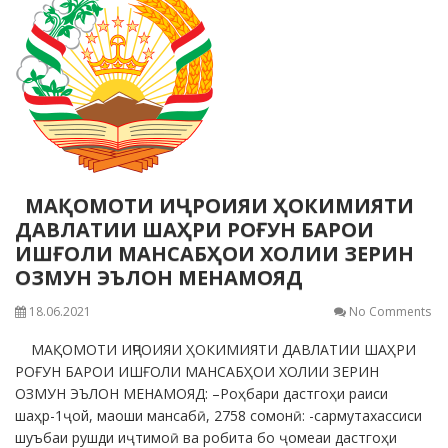
МАҚОМОТИ ИҶРОИЯИ ҲОКИМИЯТИ
ДАВЛАТИИ ШАҲРИ РОҒУН БАРОИ
ИШҒОЛИ МАНСАБҲОИ ХОЛИИ ЗЕРИН
ОЗМУН ЭЪЛОН МЕНАМОЯД
18.06.2021
No Comments
МАҚОМОТИ ИҶРОИЯИ ҲОКИМИЯТИ ДАВЛАТИИ ШАҲРИ
РОҒУН БАРОИ ИШҒОЛИ МАНСАБҲОИ ХОЛИИ ЗЕРИН
ОЗМУН ЭЪЛОН МЕНАМОЯД: –Роҳбари дастгоҳи раиси
шаҳр-1ҷой, маоши мансабӣ, 2758 сомонӣ: -сармутахассиси
шуъбаи рушди иҷтимоӣ ва робита бо ҷомеаи дастгоҳи