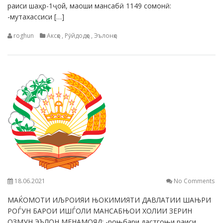
раиси шаҳр-1ҷой, маоши мансабӣ 1149 сомонӣ:
-мутахассиси […]
roghun
Аксҳо
,
Рӯйдодҳо
,
Эълонҳо
18.06.2021
No Comments
МАЌОМОТИ ИЉРОИЯИ ЊОКИМИЯТИ ДАВЛАТИИ ШАЊРИ
РОЃУН БАРОИ ИШЃОЛИ МАНСАБЊОИ ХОЛИИ ЗЕРИН
ОЗМУН ЭЪЛОН МЕНАМОЯД: -роњбари дастгоњи раиси