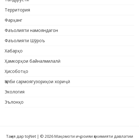
Территория
Фарҳанг
Фаъолияти намояндагон
Фаъолияти Шӯроъ
Хабарҳо
Ҳамкорҳои байналмилалӣ
Ҳисоботҳо
Ҷалби сармоягузориҳои хориҷӣ
Экология
Эълонҳо
Таҳия дар tojNet
| © 2026 Мақомоти иҷроияи ҳокимияти давлатии