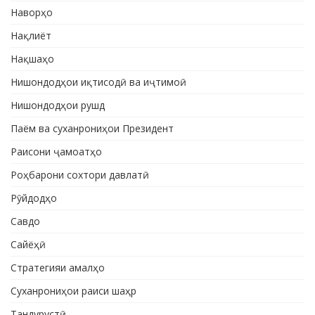
Наворҳо
Нақлиёт
Нақшаҳо
Нишондодҳои иқтисодӣ ва иҷтимоӣ
Нишондодҳои рушд
Паём ва суханрониҳои Президент
Раисони ҷамоатҳо
Роҳбарони сохтори давлатӣ
Рӯйдодҳо
Савдо
Сайёҳӣ
Стратегияи амалҳо
Суханрониҳои раиси шаҳр
Тандурустӣ