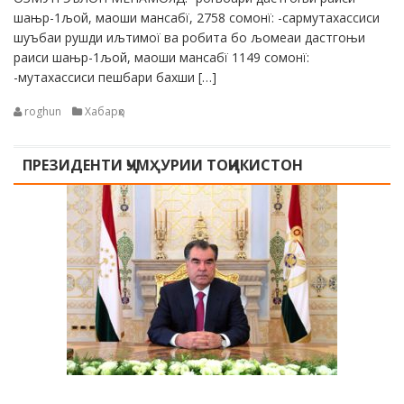
шањр-1љой, маоши мансабї, 2758 сомонї: -сармутахассиси
шуъбаи рушди иљтимої ва робита бо љомеаи дастгоњи
раиси шањр-1љой, маоши мансабї 1149 сомонї:
-мутахассиси пешбари бахши […]
roghun
Хабарҳо
ПРЕЗИДЕНТИ ҶУМҲУРИИ ТОҶИКИСТОН