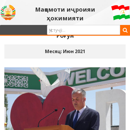
Мақомоти иҷроияи
ҳокимияти
давлатии шаҳри
Роғун
Месяц: Июн 2021