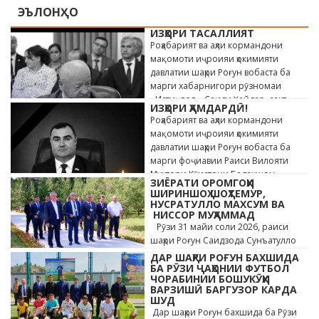
ЭЪЛОНҲО
ИЗҲОРИ ТАСАЛЛИЯТ
Роҳабарият ва аҳли кормандони
мақомоти иҷроияи ҳокимияти
давлатии шаҳри Роғун вобаста ба
марги хабарнигори рӯзномаи
«Истиқлол» Саиди Ҳайдар, сахт
ИЗҲОРИ ҲАМДАРДӢ!
андӯҳгин …
Роҳабарият ва аҳли кормандони
мақомоти иҷроияи ҳокимияти
давлатии шаҳри Роғун вобаста ба
марги фоҷиавии Раиси Вилояти
Мухтори Кӯҳистони Бадахшон
ЗИЁРАТИ ОРОМГОҲИ
Алишер …
ШИРИНШОҲ ШОҲТЕМУР,
НУСРАТУЛЛО МАХСУМ ВА
НИССОР МУҲАММАД
Рӯзи 31 майи соли 2026, раиси
шаҳри Роғун Саидзода Сунъатулло
бо ҳайъати кормандони дастгоҳи
ДАР ШАҲРИ РОҒУН БАХШИДА
раиси шаҳр ва роҳбарони мақомотҳои
БА РӮЗИ ҶАҲОНИИ ФУТБОЛ
ЧОРАБИНИИ БОШУКӮҲИ
…
ВАРЗИШӢ БАРГУЗОР КАРДА
ШУД
Дар шаҳри Роғун бахшида ба Рӯзи