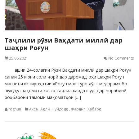
Таҷлили рӯзи Ваҳдати миллӣ дар
шаҳри Роғун
25.06.2021
No Comments
Ҷашни 24-солагии Рӯзи Ваҳдати миллӣ дар шаҳри Роғун
санаи 25 июни соли ҷорӣ дар даромадгоҳи шаҳри Роғун
мавзеъи истироҳатии «Роғун ман туро дӯст медорам» бо
шукуҳу шаҳомати хосса таҷлил карда шуд. Дар чорабинӣ
роҳбарони тамоми мақоматҳои […]
roghun
Аксҳо
,
Аҳолӣ
,
Рӯйдодҳо
,
Фарҳанг
,
Хабарҳо