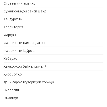
Стратегияи амалҳо
Суханрониҳои раиси шаҳр
Тандурустӣ
Территория
Фарҳанг
Фаъолияти намояндагон
Фаъолияти Шӯроъ
Хабарҳо
Ҳамкорҳои байналмилалӣ
Ҳисоботҳо
Ҷалби сармоягузориҳои хориҷӣ
Экология
Эълонҳо