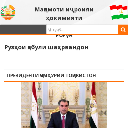
Мақомоти иҷроияи
ҳокимияти
давлатии шаҳри
Роғун
Рузҳои қабули шаҳрвандон
ПРЕЗИДЕНТИ ҶУМҲУРИИ ТОҶИКИСТОН