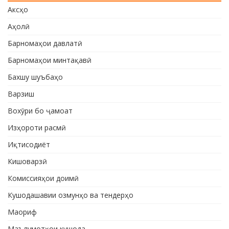
Аксҳо
Аҳолӣ
Барномаҳои давлатӣ
Барномаҳои минтақавӣ
Бахшу шуъбаҳо
Варзиш
Вохӯри бо ҷамоат
Изҳороти расмӣ
Иқтисодиёт
Кишоварзӣ
Комиссияҳои доимӣ
Кушодашавии озмунҳо ва тендерҳо
Маориф
Маълумотҳои кушода