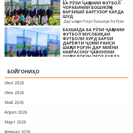
раиси шаҳр ва роҳбарони мақомотҳои
БА РӮЗИ ҶАҲОНИИ ФУТБОЛ
ЧОРАБИНИИ БОШУКӮҲИ
…
ВАРЗИШӢ БАРГУЗОР КАРДА
ШУД
Дар шаҳри Роғун бахшида ба Рӯзи
ҷавонони Тоҷикистон ва Рӯзи
БАХШИДА БА РӮЗИ ҶАҲОНИИ
ҷаҳонии футбол бо иштироки 10
ФУТБОЛ МУСОБИҚАИ
даста мусобиқаи кушоди шаҳри аз …
ФУТБОЛИ ХУРД БАРОИ
ДАРЁФТИ ҶОМИ РАИСИ
ШАҲРИ РОҒУН ДАР МИЁНИ
НАВРАСОНУ ҶАВОНОНИ
ШАҲРИ РОҒУН ОҒОЗ КАРДА
ШУД
Дар шаҳри Роғун бахшида ба Рӯзи
БОЙГОНИҲО
ҷавонони Тоҷикистон ва Рӯзи
ҷаҳонии футбол бо иштироки 10
Июл 2026
даста мусобиқаи кушоди шаҳри аз …
Июн 2026
Май 2026
Апрел 2026
Март 2026
Феврал 2026