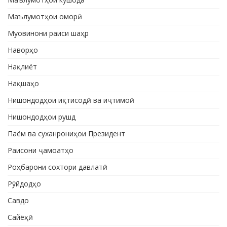
Маълумотҳои оморӣ
Муовинони раиси шаҳр
Наворҳо
Нақлиёт
Нақшаҳо
Нишондодҳои иқтисодӣ ва иҷтимоӣ
Нишондодҳои рушд
Паём ва суханрониҳои Президент
Раисони ҷамоатҳо
Роҳбарони сохтори давлатӣ
Рӯйдодҳо
Савдо
Сайёҳӣ