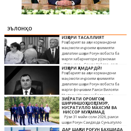
ЭЪЛОНҲО
ИЗҲОРИ ТАСАЛЛИЯТ
Роҳабарият ва аҳли кормандони
мақомоти иҷроияи ҳокимияти
давлатии шаҳри Роғун вобаста ба
марги хабарнигори рӯзномаи
«Истиқлол» Саиди Ҳайдар, сахт
ИЗҲОРИ ҲАМДАРДӢ!
андӯҳгин …
Роҳабарият ва аҳли кормандони
мақомоти иҷроияи ҳокимияти
давлатии шаҳри Роғун вобаста ба
марги фоҷиавии Раиси Вилояти
Мухтори Кӯҳистони Бадахшон
ЗИЁРАТИ ОРОМГОҲИ
Алишер …
ШИРИНШОҲ ШОҲТЕМУР,
НУСРАТУЛЛО МАХСУМ ВА
НИССОР МУҲАММАД
Рӯзи 31 майи соли 2026, раиси
шаҳри Роғун Саидзода Сунъатулло
бо ҳайъати кормандони дастгоҳи
ДАР ШАҲРИ РОҒУН БАХШИДА