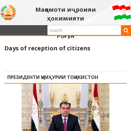
Мақомоти иҷроияи
ҳокимияти
давлатии шаҳри
Роғун
Days of reception of citizens
ПРЕЗИДЕНТИ ҶУМҲУРИИ ТОҶИКИСТОН