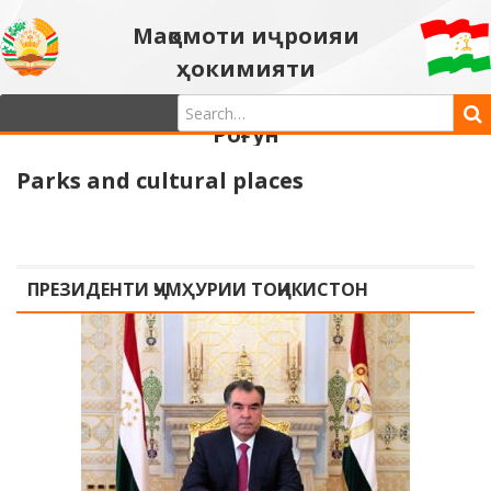
Мақомоти иҷроияи
ҳокимияти
давлатии шаҳри
Роғун
Parks and cultural places
ПРЕЗИДЕНТИ ҶУМҲУРИИ ТОҶИКИСТОН