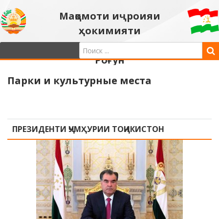
Мақомоти иҷроияи
ҳокимияти
давлатии шаҳри
Роғун
Парки и культурные места
ПРЕЗИДЕНТИ ҶУМҲУРИИ ТОҶИКИСТОН