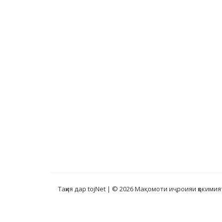
Таҳия дар tojNet
| © 2026 Мақомоти иҷроияи ҳокимия