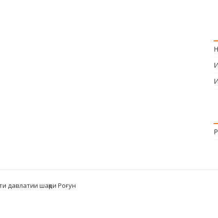
Н
И
И
Р
ти давлатии шаҳри Роғун