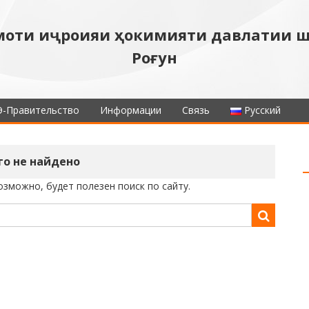
моти иҷроияи ҳокимияти давлатии 
Роғун
Э-Правительство
Информации
Связь
Русский
го не найдено
зможно, будет полезен поиск по сайту.