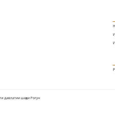
Н
И
И
Р
ти давлатии шаҳри Роғун