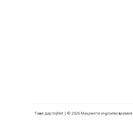
Таҳия дар tojNet
| © 2026 Мақомоти иҷроияи ҳокимия