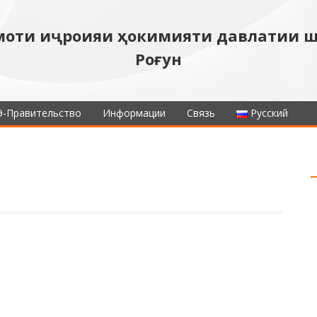
моти иҷроияи ҳокимияти давлатии 
Роғун
Э-Правительство
Информации
Связь
Русский