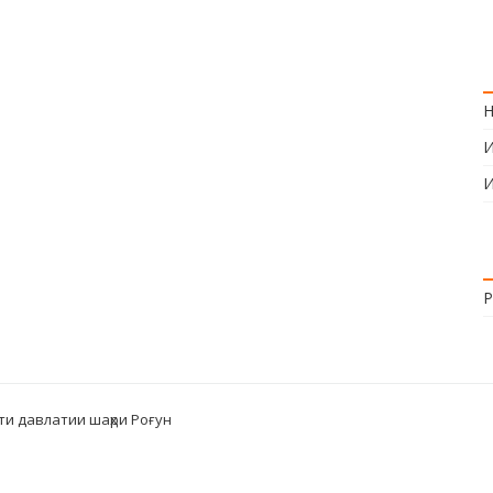
Н
И
И
Р
ти давлатии шаҳри Роғун