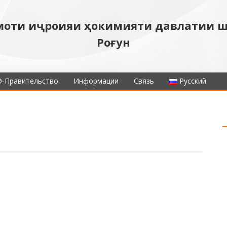
моти иҷроияи ҳокимияти давлатии 
Роғун
Э-Правительство
Информации
Связь
Русский