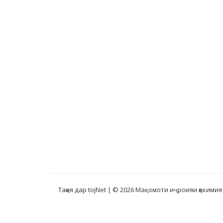
Таҳия дар tojNet
| © 2026 Мақомоти иҷроияи ҳокимия