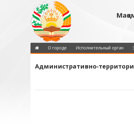
Мақо
О городе
Исполнительный орган
Административно-территори