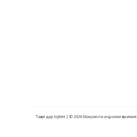
Таҳия дар tojNet
| © 2026 Мақомоти иҷроияи ҳокимия