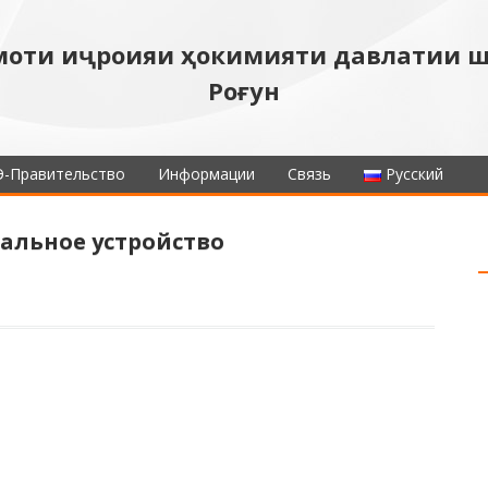
моти иҷроияи ҳокимияти давлатии 
Роғун
Э-Правительство
Информации
Связь
Русский
альное устройство