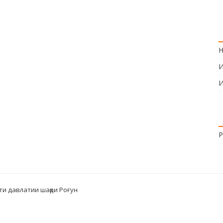
Н
И
И
Р
ти давлатии шаҳри Роғун