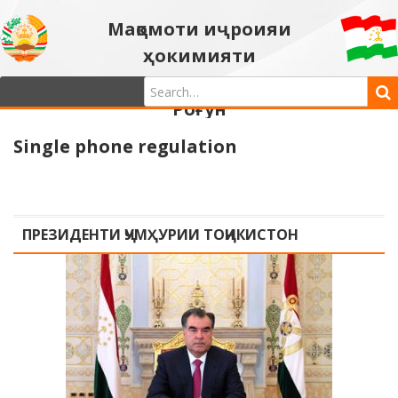
Мақомоти иҷроияи
ҳокимияти
давлатии шаҳри
Роғун
Single phone regulation
ПРЕЗИДЕНТИ ҶУМҲУРИИ ТОҶИКИСТОН