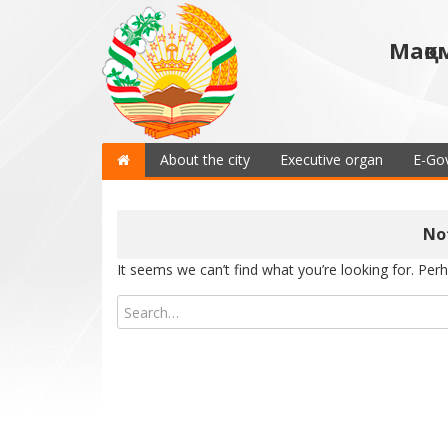
Мақо
About the city
Executive organ
E-Go
No
It seems we can’t find what you’re looking for. Per