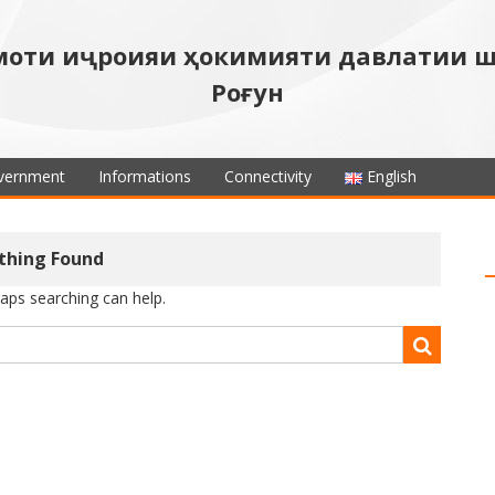
моти иҷроияи ҳокимияти давлатии 
Роғун
vernment
Informations
Connectivity
English
thing Found
haps searching can help.