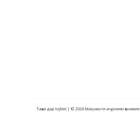
Таҳия дар tojNet
| © 2026 Мақомоти иҷроияи ҳокимия