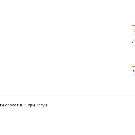
N
J
S
ти давлатии шаҳри Роғун