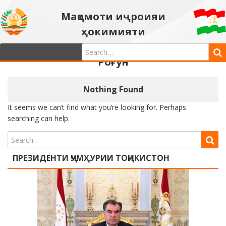
Мақомоти иҷроияи
ҳокимияти
давлатии шаҳри
Роғун
Nothing Found
It seems we can’t find what you’re looking for. Perhaps
searching can help.
ПРЕЗИДЕНТИ ҶУМҲУРИИ ТОҶИКИСТОН