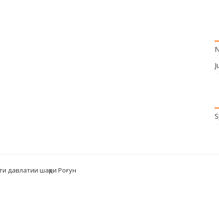
N
J
S
ти давлатии шаҳри Роғун