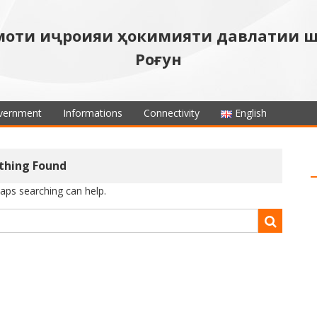
моти иҷроияи ҳокимияти давлатии 
Роғун
vernment
Informations
Connectivity
English
thing Found
haps searching can help.