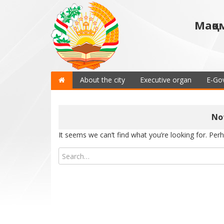
Мақо
About the city
Executive organ
E-Go
No
It seems we can’t find what you’re looking for. Per