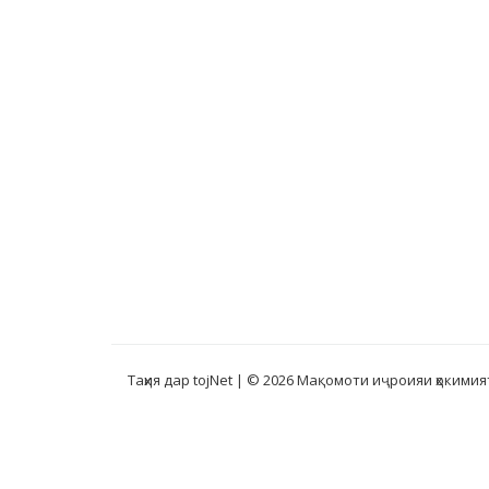
Таҳия дар tojNet
| © 2026 Мақомоти иҷроияи ҳокимия