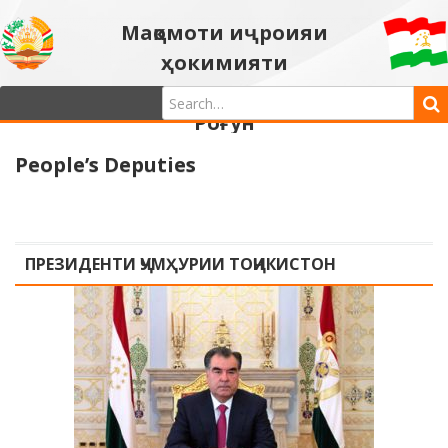
Мақомоти иҷроияи
ҳокимияти
давлатии шаҳри
Роғун
People’s Deputies
ПРЕЗИДЕНТИ ҶУМҲУРИИ ТОҶИКИСТОН