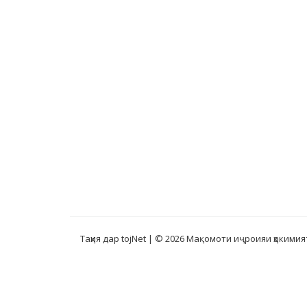
Таҳия дар tojNet
| © 2026 Мақомоти иҷроияи ҳокимия