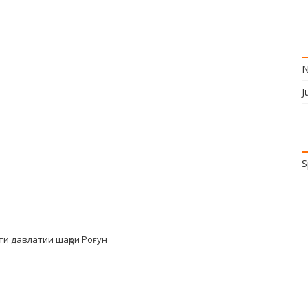
N
J
S
ти давлатии шаҳри Роғун