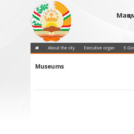
Мақо
About the city
Executive organ
E-Go
Museums