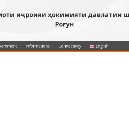
моти иҷроияи ҳокимияти давлатии 
Роғун
vernment
Informations
Connectivity
English