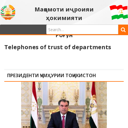
Мақомоти иҷроияи
ҳокимияти
давлатии шаҳри
Роғун
Telephones of trust of departments
ПРЕЗИДЕНТИ ҶУМҲУРИИ ТОҶИКИСТОН