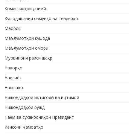
Комиссияҳои доимӣ
Кушодашавии озмунҳо ва тендерҳо
Маориф
Маълумотҳои кушода
Маълумотҳои оморӣ
Муовинони раиси шаҳр
Наворҳо
Нақлиёт
Нақшаҳо
Нишондодҳои иқтисодӣ ва иҷтимоӣ
Нишондодҳои рушд
Паём ва суханрониҳои Президент
Раисони ҷамоатҳо