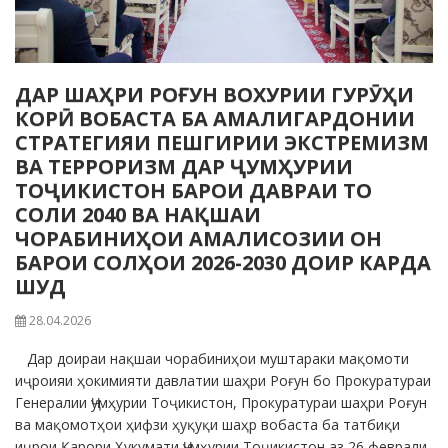
ДАР ШАҲРИ РОҒУН ВОХУРИИ ГУРӮҲИ
КОРӢ ВОБАСТА БА АМАЛИГАРДОНИИ
СТРАТЕГИЯИ ПЕШГИРИИ ЭКСТРЕМИЗМ
ВА ТЕРРОРИЗМ ДАР ҶУМҲУРИИ
ТОҶИКИСТОН БАРОИ ДАВРАИ ТО
СОЛИ 2040 ВА НАҚШАИ
ЧОРАБИНИҲОИ АМАЛИСОЗИИ ОН
БАРОИ СОЛҲОИ 2026-2030 ДОИР КАРДА
ШУД
28.04.2026
Дар доираи нақшаи чорабиниҳои муштараки мақомоти
иҷроияи ҳокимияти давлатии шаҳри Роғун бо Прокуратураи
Генералии Ҷумҳурии Тоҷикистон, Прокуратураи шаҳри Роғун
ва мақомотҳои ҳифзи ҳуқуқи шаҳр вобаста ба татбиқи
иҷрои Қарори Ҳукумати Ҷумҳурии Тоҷикистон аз 26 феврали