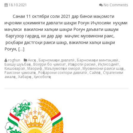
18.10.2021
No Comments
Санаи 11 октябри соли 2021 дар бинои мақомоти
иҷрояии ҳокимияти давлати шаҳри Роғун Иҷлосияи нуҳуми
маҷлиси вакилони халқии шаҳри Роғун даъвати шашум
баргузор гардид, ки дар дар маҷлис муовинони раис,
роҳбари дастгоҳи раиси шаҳр, вакилони халқи шаҳри
Роғун, […]
roghun
Аксҳо
,
Барномаҳои давлатӣ
,
Барномаҳои минтақавӣ
,
Бахшу шуъбаҳо
,
Вохӯри бо ҷамоат
,
Изҳороти расмӣ
,
Иқтисодиёт
,
Кишоварзӣ
,
Маориф
,
Маълумотҳои оморӣ
,
Муовинони раиси шаҳр
,
Раисони ҷамоатҳо
,
Роҳбарони сохтори давлатӣ
,
Сайёҳӣ
,
Стратегияи
амалҳо
,
Хабарҳо
,
Ҳисоботҳо