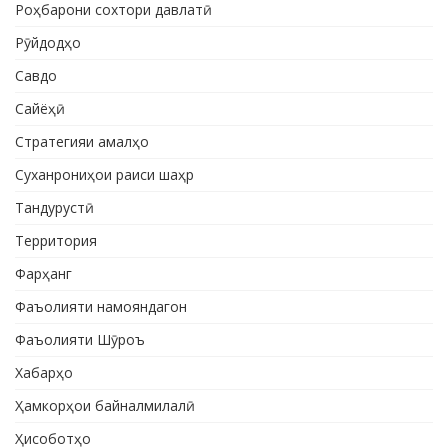
Роҳбарони сохтори давлатӣ
Рӯйдодҳо
Савдо
Сайёҳӣ
Стратегияи амалҳо
Суханрониҳои раиси шаҳр
Тандурустӣ
Территория
Фарҳанг
Фаъолияти намояндагон
Фаъолияти Шӯроъ
Хабарҳо
Ҳамкорҳои байналмилалӣ
Ҳисоботҳо