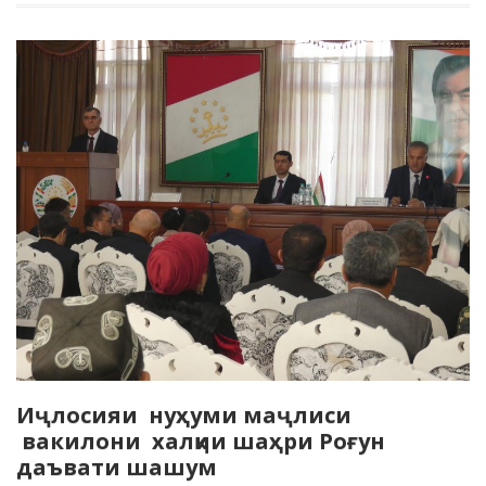
Иҷлосияи нуҳуми маҷлиси
вакилони халқии шаҳри Роғун
даъвати шашум