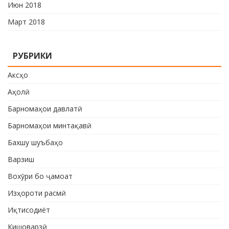
Июн 2018
Март 2018
РУБРИКИ
Аксҳо
Аҳолӣ
Барномаҳои давлатӣ
Барномаҳои минтақавӣ
Бахшу шуъбаҳо
Варзиш
Вохӯри бо ҷамоат
Изҳороти расмӣ
Иқтисодиёт
Кишоварзӣ