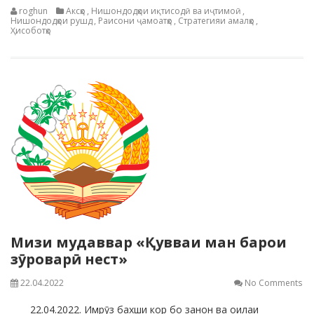
roghun
Аксҳо
,
Нишондодҳои иқтисодӣ ва иҷтимоӣ
,
Нишондодҳои рушд
,
Раисони ҷамоатҳо
,
Стратегияи амалҳо
,
Ҳисоботҳо
Мизи мудаввар «Қувваи ман барои
зӯроварӣ нест»
22.04.2022
No Comments
22.04.2022. Имрӯз бахши кор бо занон ва оилаи