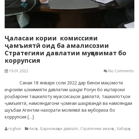
Ҷаласаи кории комиссияи
ҷамъиятӣ оид ба амалисозии
Стратегияи давлатии муқовимат бо
коррупсия
19.01.2022
No Comments
Санаи 18 январи соли 2022 дар бинои мақомоти
иҷроияи ҳокимияти давлатии шаҳри Роғун бо иштироки
роҳбарони ташкилоту муассисаҳои давлатӣ, ташкилотҳои
ҷамъиятӣ, намояндагони ҷомеаи шаҳрвандӣ ва намояндаи
шуъбаи Агентии назорати молиявӣ ва мубориза бо
коррупсия […]
roghun
Аксҳо
,
Барномаҳои давлатӣ
,
Стратегияи амалҳо
,
Хабарҳо