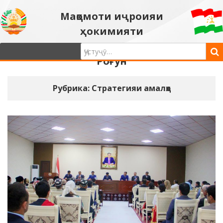
Мақомоти иҷроияи
ҳокимияти
давлатии шаҳри
Роғун
Рубрика: Стратегияи амалҳо