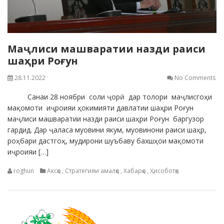
Маҷлиси машваратии назди раиси
шаҳри Роғун
28.11.2022
No Comments
Санаи 28 ноябри соли ҷорӣ дар толори маҷлисгоҳи
мақомоти иҷроияи ҳокимияти давлатии шаҳри Роғун
маҷлиси машваратии назди раиси шаҳри Роғун баргузор
гардид. Дар ҷаласа муовини якум, муовинони раиси шаҳр,
роҳбари дастгоҳ, мудирони шуъбаву бахшҳои мақомоти
иҷроияи […]
roghun
Аксҳо
,
Стратегияи амалҳо
,
Хабарҳо
,
Ҳисоботҳо