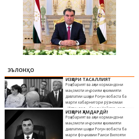
ЭЪЛОНҲО
ИЗҲОРИ ТАСАЛЛИЯТ
Роҳабарият ва аҳли кормандони
мақомоти иҷроияи ҳокимияти
давлатии шаҳри Роғун вобаста ба
марги хабарнигори рӯзномаи
«Истиқлол» Саиди Ҳайдар, сахт
ИЗҲОРИ ҲАМДАРДӢ!
андӯҳгин …
Роҳабарият ва аҳли кормандони
мақомоти иҷроияи ҳокимияти
давлатии шаҳри Роғун вобаста ба
марги фоҷиавии Раиси Вилояти