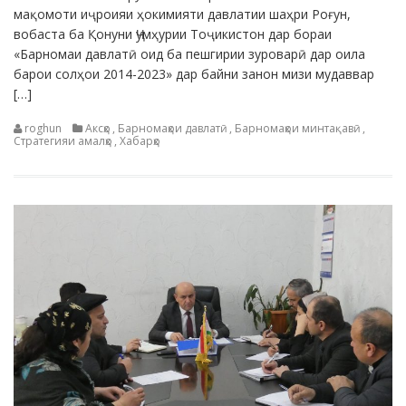
мақомоти иҷроияи ҳокимияти давлатии шаҳри Роғун,
вобаста ба Қонуни Ҷумҳурии Тоҷикистон дар бораи
«Барномаи давлатӣ оид ба пешгирии зуроварӣ дар оила
барои солҳои 2014-2023» дар байни занон мизи мудаввар
[…]
roghun
Аксҳо
,
Барномаҳои давлатӣ
,
Барномаҳои минтақавӣ
,
Стратегияи амалҳо
,
Хабарҳо