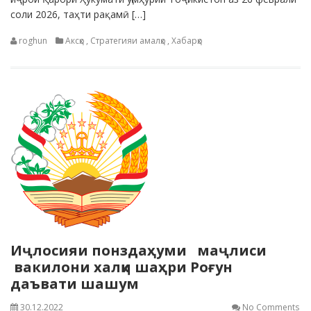
соли 2026, таҳти рақамӣ […]
roghun
Аксҳо
,
Стратегияи амалҳо
,
Хабарҳо
Иҷлосияи понздаҳуми маҷлиси
вакилони халқи шаҳри Роғун
даъвати шашум
30.12.2022
No Comments