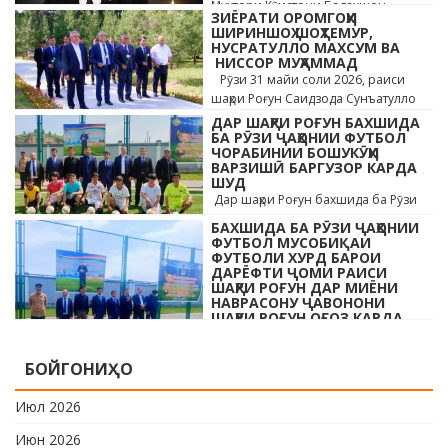
Мухтори Кӯҳистони Бадахшон
ЗИЁРАТИ ОРОМГОҲИ
Алишер …
ШИРИНШОҲ ШОҲТЕМУР,
НУСРАТУЛЛО МАХСУМ ВА
НИССОР МУҲАММАД
Рӯзи 31 майи соли 2026, раиси
шаҳри Роғун Саидзода Сунъатулло
бо ҳайъати кормандони дастгоҳи
ДАР ШАҲРИ РОҒУН БАХШИДА
раиси шаҳр ва роҳбарони мақомотҳои
БА РӮЗИ ҶАҲОНИИ ФУТБОЛ
ЧОРАБИНИИ БОШУКӮҲИ
…
ВАРЗИШӢ БАРГУЗОР КАРДА
ШУД
Дар шаҳри Роғун бахшида ба Рӯзи
ҷавонони Тоҷикистон ва Рӯзи
БАХШИДА БА РӮЗИ ҶАҲОНИИ
ҷаҳонии футбол бо иштироки 10
ФУТБОЛ МУСОБИҚАИ
даста мусобиқаи кушоди шаҳри аз …
ФУТБОЛИ ХУРД БАРОИ
ДАРЁФТИ ҶОМИ РАИСИ
ШАҲРИ РОҒУН ДАР МИЁНИ
НАВРАСОНУ ҶАВОНОНИ
ШАҲРИ РОҒУН ОҒОЗ КАРДА
ШУД
Дар шаҳри Роғун бахшида ба Рӯзи
БОЙГОНИҲО
ҷавонони Тоҷикистон ва Рӯзи
ҷаҳонии футбол бо иштироки 10
Июл 2026
даста мусобиқаи кушоди шаҳри аз …
Июн 2026