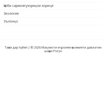
Ҷалби сармоягузориҳои хориҷӣ
Экология
Эълонҳо
Таҳия дар tojNet
| © 2026 Мақомоти иҷроияи ҳокимияти давлатии
шаҳри Роғун