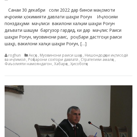
Санаи 30 декабри соли 2022 дар бинои мақомоти
иҷроияи ҳокимияти давлати шаҳри Роғун Иҷлосияи
понздаҳуми маҷлиси вакилони халқии шаҳри Роғун
даъвати шашум баргузор гардид, ки дар маҷлис Раиси
шаҳри Роғун, муовинони раис, роҳбари дастгоҳи раиси
шаҳр, вакилони халқи шаҳри Роғун, […]
roghun
Аксҳо
,
Муовинони раиси шаҳр
,
Нишондодҳои иқтисодӣ
ва иҷтимоӣ
,
Роҳбарони сохтори давлатӣ
,
Стратегияи амалҳо
,
Фаъолияти намояндагон
,
Хабарҳо
,
Ҳисоботҳо