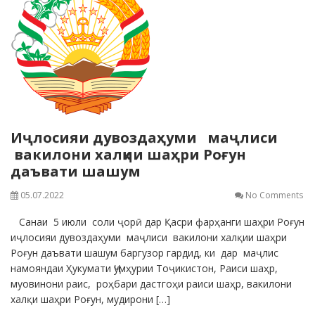
Иҷлосияи дувоздаҳуми маҷлиси
вакилони халқии шаҳри Роғун
даъвати шашум
05.07.2022
No Comments
Санаи 5 июли соли ҷорӣ дар Қасри фарҳанги шаҳри Роғун
иҷлосияи дувоздаҳуми маҷлиси вакилони халқии шаҳри
Роғун даъвати шашум баргузор гардид, ки дар маҷлис
намояндаи Ҳукумати Ҷумҳурии Тоҷикистон, Раиси шаҳр,
муовинони раис, роҳбари дастгоҳи раиси шаҳр, вакилони
халқи шаҳри Роғун, мудирони […]