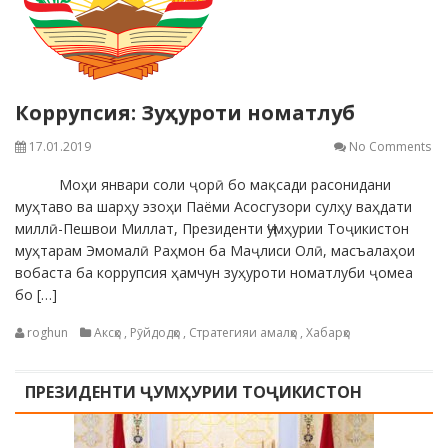
Коррупсия: Зуҳуроти номатлуб
17.01.2019
No Comments
Моҳи январи соли ҷорӣ бо мақсади расонидани
муҳтаво ва шарҳу эзоҳи Паёми Асосгузори сулҳу ваҳдати
миллӣ-Пешвои Миллат, Президенти Ҷумҳурии Тоҷикистон
муҳтарам Эмомалӣ Раҳмон ба Маҷлиси Олӣ, масъалаҳои
вобаста ба коррупсия ҳамчун зуҳуроти номатлуби ҷомеа
бо […]
roghun
Аксҳо
,
Рӯйдодҳо
,
Стратегияи амалҳо
,
Хабарҳо
ПРЕЗИДЕНТИ ҶУМҲУРИИ ТОҶИКИСТОН