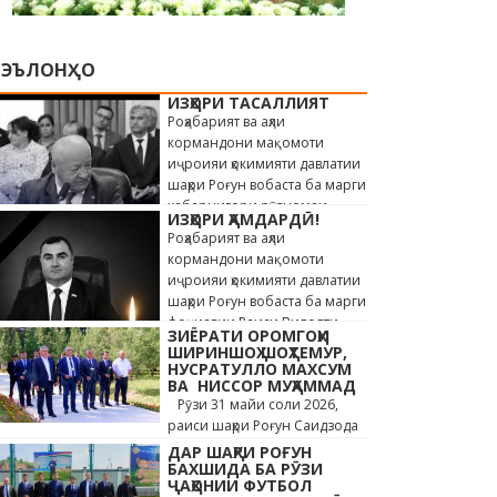
ЭЪЛОНҲО
ИЗҲОРИ ТАСАЛЛИЯТ
Роҳабарият ва аҳли
кормандони мақомоти
иҷроияи ҳокимияти давлатии
шаҳри Роғун вобаста ба марги
хабарнигори рӯзномаи
ИЗҲОРИ ҲАМДАРДӢ!
«Истиқлол» Саиди Ҳайдар,
Роҳабарият ва аҳли
сахт андӯҳгин …
кормандони мақомоти
иҷроияи ҳокимияти давлатии
шаҳри Роғун вобаста ба марги
фоҷиавии Раиси Вилояти
ЗИЁРАТИ ОРОМГОҲИ
Мухтори Кӯҳистони Бадахшон
ШИРИНШОҲ ШОҲТЕМУР,
Алишер …
НУСРАТУЛЛО МАХСУМ
ВА НИССОР МУҲАММАД
Рӯзи 31 майи соли 2026,
раиси шаҳри Роғун Саидзода
Сунъатулло бо ҳайъати
ДАР ШАҲРИ РОҒУН
кормандони дастгоҳи раиси
БАХШИДА БА РӮЗИ
ҶАҲОНИИ ФУТБОЛ
шаҳр ва роҳбарони мақомотҳои