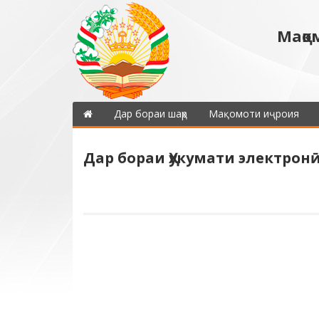
Мақо
Дар бораи шаҳр
Мақомоти иҷроия
Дар бораи Ҳукумати электрон