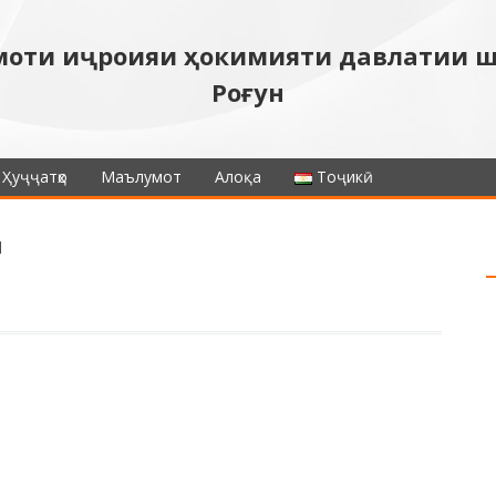
моти иҷроияи ҳокимияти давлатии 
Роғун
Ҳуҷҷатҳо
Маълумот
Алоқа
Тоҷикӣ
ӣ