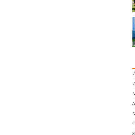
И
И
М
А
М
Ф
Я