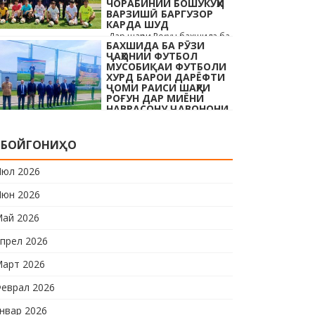
ЧОРАБИНИИ БОШУКӮҲИ
…
ВАРЗИШӢ БАРГУЗОР
КАРДА ШУД
Дар шаҳри Роғун бахшида ба
БАХШИДА БА РӮЗИ
Рӯзи ҷавонони Тоҷикистон ва
ҶАҲОНИИ ФУТБОЛ
Рӯзи ҷаҳонии футбол бо
МУСОБИҚАИ ФУТБОЛИ
иштироки 10 даста
ХУРД БАРОИ ДАРЁФТИ
ҶОМИ РАИСИ ШАҲРИ
мусобиқаи кушоди шаҳри аз
РОҒУН ДАР МИЁНИ
…
НАВРАСОНУ ҶАВОНОНИ
ШАҲРИ РОҒУН ОҒОЗ
КАРДА ШУД
Дар шаҳри Роғун бахшида ба
БОЙГОНИҲО
Рӯзи ҷавонони Тоҷикистон
ва Рӯзи ҷаҳонии футбол бо
юл 2026
иштироки 10 даста
юн 2026
мусобиқаи кушоди шаҳри аз
…
ай 2026
прел 2026
арт 2026
еврал 2026
нвар 2026