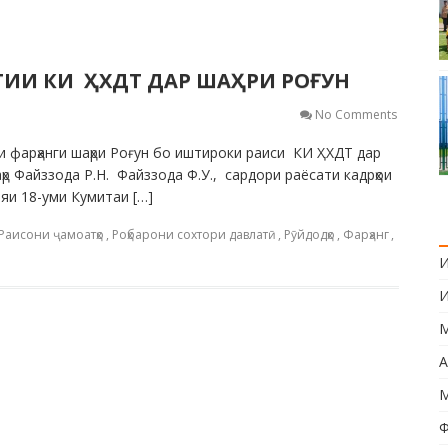
ИИ КИ ҲХДТ ДАР ШАҲРИ РОҒУН
No Comments
 фарҳанги шаҳри Роғун бо иштироки раиси КИ ҲХДТ дар
ҳр Файззода Р.Н. Файззода Ф.У., сардори раёсати кадрҳои
яи 18-уми Кумитаи […]
Раисони ҷамоатҳо
,
Роҳбарони сохтори давлатӣ
,
Рӯйдодҳо
,
Фарҳанг
,
И
И
М
А
М
Ф