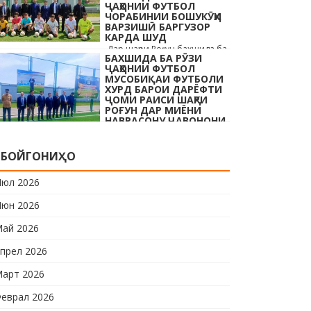
ҶАҲОНИИ ФУТБОЛ
шаҳр ва роҳбарони мақомотҳои
ЧОРАБИНИИ БОШУКӮҲИ
…
ВАРЗИШӢ БАРГУЗОР
КАРДА ШУД
Дар шаҳри Роғун бахшида ба
БАХШИДА БА РӮЗИ
Рӯзи ҷавонони Тоҷикистон ва
ҶАҲОНИИ ФУТБОЛ
Рӯзи ҷаҳонии футбол бо
МУСОБИҚАИ ФУТБОЛИ
иштироки 10 даста
ХУРД БАРОИ ДАРЁФТИ
ҶОМИ РАИСИ ШАҲРИ
мусобиқаи кушоди шаҳри аз
РОҒУН ДАР МИЁНИ
…
НАВРАСОНУ ҶАВОНОНИ
ШАҲРИ РОҒУН ОҒОЗ
КАРДА ШУД
Дар шаҳри Роғун бахшида ба
БОЙГОНИҲО
Рӯзи ҷавонони Тоҷикистон
ва Рӯзи ҷаҳонии футбол бо
юл 2026
иштироки 10 даста
юн 2026
мусобиқаи кушоди шаҳри аз
…
ай 2026
прел 2026
арт 2026
еврал 2026