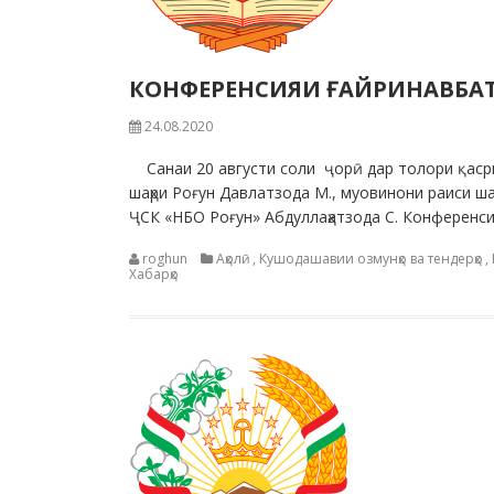
КОНФЕРЕНСИЯИ ҒАЙРИНАВБАТ
24.08.2020
Санаи 20 августи соли ҷорӣ дар толори қасри
шаҳри Роғун Давлатзода М., муовинони раиси ша
ҶСК «НБО Роғун» Абдуллаҳатзода С. Конференси
roghun
Аҳолӣ
,
Кушодашавии озмунҳо ва тендерҳо
,
Хабарҳо