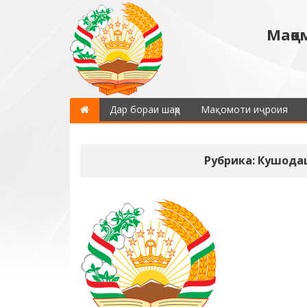
Мақо
Дар бораи шаҳр
Мақомоти иҷроия
Рубрика: Кушодаш