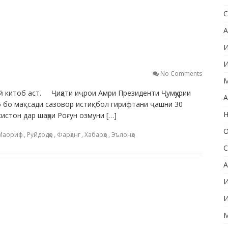
С
А
И
И
No Comments
М
ноӣ китоб аст. Ҷиҳати иҷрои Амри Президенти Ҷумҳурии
А
5 бо мақсади сазовор истиқбол гирифтани ҷашни 30
Н
истон дар шаҳри Роғун озмуни […]
О
Маориф
,
Рӯйдодҳо
,
Фарҳанг
,
Хабарҳо
,
Эълонҳо
С
А
И
И
М