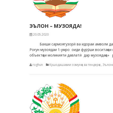
ЭЪЛОН – МУЗОЯДА!
20.05.2020
Бахши сармоягузорӣ ва идораи амволи давла
Роғун музоядаи 1-умро оиди фурӯши воситаҳои
объектҳои моликияти давлатӣ дар музоядаҳо» 
roghun
Кушодашавии озмунҳо ва тендерҳо
,
Эълонҳ