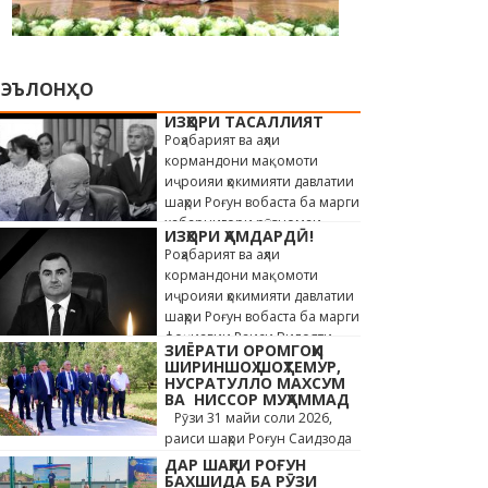
ЭЪЛОНҲО
ИЗҲОРИ ТАСАЛЛИЯТ
Роҳабарият ва аҳли
кормандони мақомоти
иҷроияи ҳокимияти давлатии
шаҳри Роғун вобаста ба марги
хабарнигори рӯзномаи
ИЗҲОРИ ҲАМДАРДӢ!
«Истиқлол» Саиди Ҳайдар,
Роҳабарият ва аҳли
сахт андӯҳгин …
кормандони мақомоти
иҷроияи ҳокимияти давлатии
шаҳри Роғун вобаста ба марги
фоҷиавии Раиси Вилояти
ЗИЁРАТИ ОРОМГОҲИ
Мухтори Кӯҳистони Бадахшон
ШИРИНШОҲ ШОҲТЕМУР,
Алишер …
НУСРАТУЛЛО МАХСУМ
ВА НИССОР МУҲАММАД
Рӯзи 31 майи соли 2026,
раиси шаҳри Роғун Саидзода
Сунъатулло бо ҳайъати
ДАР ШАҲРИ РОҒУН
кормандони дастгоҳи раиси
БАХШИДА БА РӮЗИ