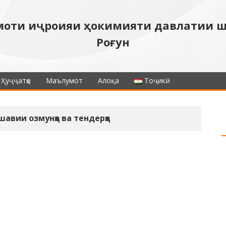
моти иҷроияи ҳокимияти давлатии 
Роғун
Ҳуҷҷатҳо
Маълумот
Алоқа
Тоҷикӣ
авии озмунҳо ва тендерҳо