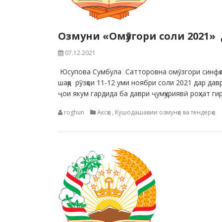
Озмуни «Омӯзгори соли 2021»
07.12.2021
Юсупова Сумбула Сатторовна омӯзгори синфҳо
шаҳр рӯзҳои 11-12 уми ноябри соли 2021 дар д
ҷои якум гардида ба даври ҷумҳуриявӣ роҳхат г
roghun
Аксҳо
,
Кушодашавии озмунҳо ва тендерҳо