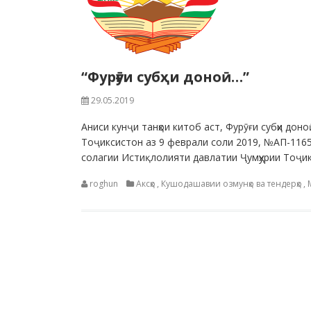
“Фурӯғи субҳи доноӣ…”
29.05.2019
Аниси кунҷи танҳои китоб аст, Фурӯғи субҳи до
Тоҷиксистон аз 9 феврали соли 2019, №АП-116
солагии Истиқлолияти давлатии Ҷумҳурии Тоҷик
roghun
Аксҳо
,
Кушодашавии озмунҳо ва тендерҳо
,