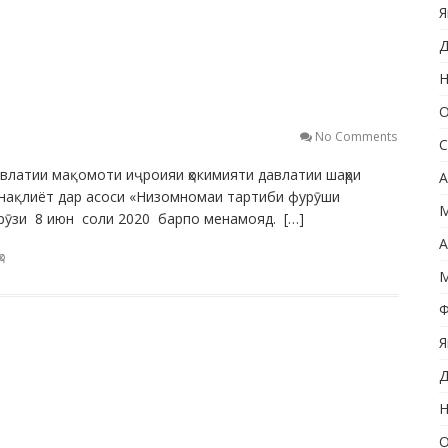
Я
Д
Н
О
No Comments
С
тии мақомоти иҷроияи ҳокимияти давлатии шаҳри
А
 нақлиёт дар асоси «Низомномаи тартиби фурӯши
М
рӯзи 8 июн соли 2020 барпо менамояд. […]
А
о
М
Ф
Я
Д
Н
О