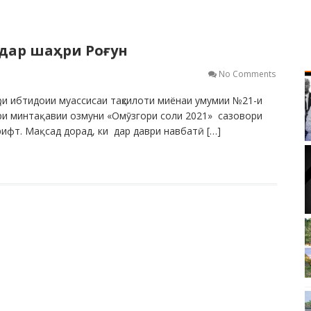
 дар шаҳри Роғун
No Comments
и ибтидоии муассисаи таҳсилоти миёнаи умумии №21-и
аври минтақавии озмуни «Омӯзгори соли 2021» сазовори
ирифт. Мақсад дорад, ки дар даври навбатӣ […]