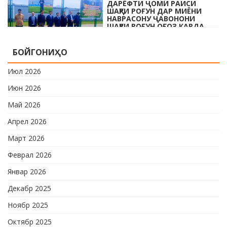
ДАРЁФТИ ҶОМИ РАИСИ
ШАҲРИ РОҒУН ДАР МИЁНИ
НАВРАСОНУ ҶАВОНОНИ
ШАҲРИ РОҒУН ОҒОЗ КАРДА
ШУД
Дар шаҳри Роғун бахшида ба Рӯзи
БОЙГОНИҲО
ҷавонони Тоҷикистон ва Рӯзи
ҷаҳонии футбол бо иштироки 10
Июл 2026
даста мусобиқаи кушоди шаҳри аз …
Июн 2026
Май 2026
Апрел 2026
Март 2026
Феврал 2026
Январ 2026
Декабр 2025
Ноябр 2025
Октябр 2025