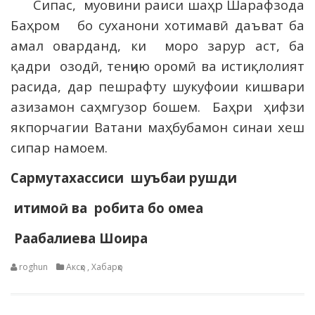
Сипас, муовини раиси шаҳр Шарафзода
Баҳром бо суханони хотимавӣ даъват ба
амал оварданд, ки моро зарур аст, ба
қадри озодӣ, тенҷию оромӣ ва истиқлолият
расида, дар пешрафту шукуфоии кишвари
азизамон саҳмгузор бошем. Баҳри ҳифзи
якпорчагии Ватани маҳбубамон синаи хеш
сипар намоем.
Сармутахассиси шуъбаи рушди
и
тимо
ӣ
ва робита бо
омеа
Ра
абалиева
Шоира
roghun
Аксҳо
,
Хабарҳо