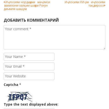
Навигация
Иҷлосияи чордаҳуми маҷлиси
Иҷлосияи XVI-ум иҷлосияи
вакилони халқии шаҳри Роғун
тақдирсоз
по
даъвати шашум
записям
ДОБАВИТЬ КОММЕНТАРИЙ
Captcha
*
Type the text displayed above: