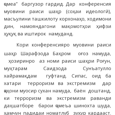
ҷомеа” баргузор гардид. Дар конференсия
муовини раиси шаҳр (соҳаи идеологӣ),
масъулини ташкилоту корхонаҳо, ходимони
дин, намояндагони мақомотҳои ҳифзи
ҳуқуқ ва иштирок намуданд.
Кори конференсияро муовини раиси
шаҳр Шарафзода Баҳром оғоз намуда,
ҳозиринро аз номи раиси шаҳри Роғун,
муҳтарам Саидзода Сунъатулло
хайрамақдам гуфтанд. Сипас, оид ба
хатари терроризм ва экстремизм дар
ҷаҳони муосир сухан намуда, баён доштанд,
ки терроризм ва экстремизм раванди
даҳшатборе барои ҷомеъа шинохта шуда,
ҳамчун падидаи номатлуб зуҳур кардааст.