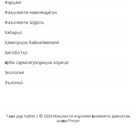
Фарҳанг
Фаъолияти намояндагон
Фаъолияти Шӯроъ
Хабарҳо
Ҳамкорҳои байналмилалӣ
Ҳисоботҳо
Ҷалби сармоягузориҳои хориҷӣ
Экология
Эълонҳо
Таҳия дар tojNet
| © 2026 Мақомоти иҷроияи ҳокимияти давлатии
шаҳри Роғун