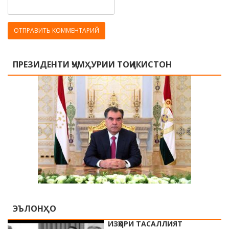
ПРЕЗИДЕНТИ ҶУМҲУРИИ ТОҶИКИСТОН
ЭЪЛОНҲО
ИЗҲОРИ ТАСАЛЛИЯТ