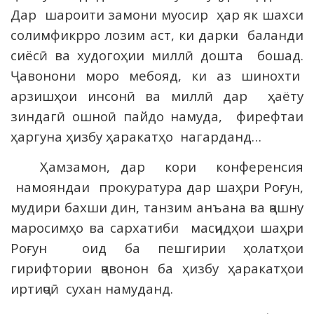
Дар шароити замони муосир ҳар як шахси
солимфикрро лозим аст, ки дарки баланди
сиёсӣ ва худогоҳии миллӣ дошта бошад.
Ҷавонони моро мебояд, ки аз шинохти
арзишҳои инсонӣ ва миллӣ дар ҳаёту
зиндагӣ ошноӣ пайдо намуда, фирефтаи
ҳаргуна ҳизбу ҳаракатҳо нагарданд…
Ҳамзамон, дар кори конференсия
намояндаи прокуратура дар шаҳри Роғун,
мудири бахши дин, танзим анъана ва ҷашну
маросимҳо ва сархатиби масҷидҳои шаҳри
Роғун оид ба пешгирии ҳолатҳои
гирифтории ҷавонон ба ҳизбу ҳаракатҳои
иртиҷоӣ сухан намуданд.