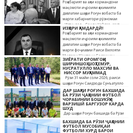
Роҳабарият ва аҳли кормандони
мақомоти иҷроияи ҳокимияти
давлатии шаҳри Роғун вобаста ба
марги хабарнигори рӯзномаи
«Истиқлол» Саиди Ҳайдар, сахт
ИЗҲОРИ ҲАМДАРДӢ!
андӯҳгин …
Роҳабарият ва аҳли кормандони
мақомоти иҷроияи ҳокимияти
давлатии шаҳри Роғун вобаста ба
марги фоҷиавии Раиси Вилояти
Мухтори Кӯҳистони Бадахшон
ЗИЁРАТИ ОРОМГОҲИ
Алишер …
ШИРИНШОҲ ШОҲТЕМУР,
НУСРАТУЛЛО МАХСУМ ВА
НИССОР МУҲАММАД
Рӯзи 31 майи соли 2026, раиси
шаҳри Роғун Саидзода Сунъатулло
бо ҳайъати кормандони дастгоҳи
ДАР ШАҲРИ РОҒУН БАХШИДА
раиси шаҳр ва роҳбарони мақомотҳои
БА РӮЗИ ҶАҲОНИИ ФУТБОЛ
ЧОРАБИНИИ БОШУКӮҲИ
…
ВАРЗИШӢ БАРГУЗОР КАРДА
ШУД
Дар шаҳри Роғун бахшида ба Рӯзи
ҷавонони Тоҷикистон ва Рӯзи
БАХШИДА БА РӮЗИ ҶАҲОНИИ
ҷаҳонии футбол бо иштироки 10
ФУТБОЛ МУСОБИҚАИ
даста мусобиқаи кушоди шаҳри аз …
ФУТБОЛИ ХУРД БАРОИ