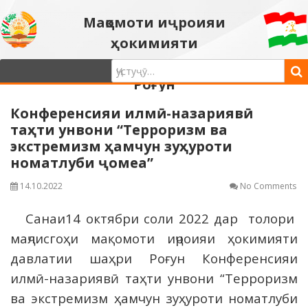
Мақомоти иҷроияи
ҳокимияти
давлатии шаҳри
Роғун
Конференсияи илмӣ-назариявӣ
таҳти унвони “Терроризм ва
экстремизм ҳамчун зуҳуроти
номатлуби ҷомеа”
14.10.2022
No Comments
Санаи14 октябри соли 2022 дар толори
маҷлисгоҳи мақомоти иҷроияи ҳокимияти
давлатии шаҳри Роғун Конференсияи
илмӣ-назариявӣ таҳти унвони “Терроризм
ва экстремизм ҳамчун зуҳуроти номатлуби