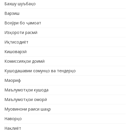
Бахшу шуъбаҳо
Варзиш
Вохӯри бо ҷамоат
Изҳороти расмӣ
Иқтисодиёт
Кишоварзӣ
Комиссияҳои доимӣ
Кушодашавии озмунҳо ва тендерҳо
Маориф
Маълумотҳои кушода
Маълумотҳои оморӣ
Муовинони раиси шаҳр
Наворҳо
Нақлиёт