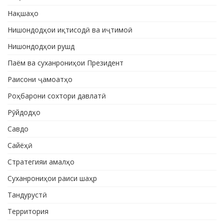
Нақшаҳо
Нишондодҳои иқтисодӣ ва иҷтимоӣ
Нишондодҳои рушд
Паём ва суханрониҳои Президент
Раисони ҷамоатҳо
Роҳбарони сохтори давлатӣ
Рӯйдодҳо
Савдо
Сайёҳӣ
Стратегияи амалҳо
Суханрониҳои раиси шаҳр
Тандурустӣ
Территория