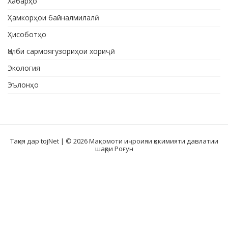
Хабарҳо
Ҳамкорҳои байналмилалӣ
Ҳисоботҳо
Ҷалби сармоягузориҳои хориҷӣ
Экология
Эълонҳо
Таҳия дар tojNet
| © 2026 Мақомоти иҷроияи ҳокимияти давлатии
шаҳри Роғун