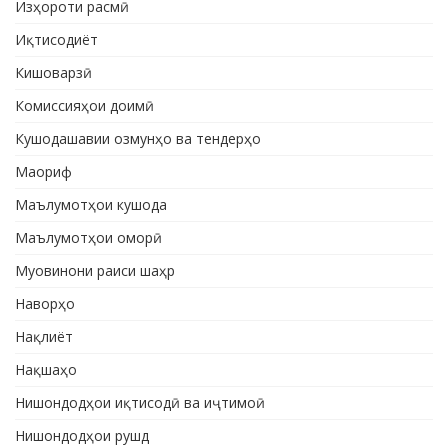
Изҳороти расмӣ
Иқтисодиёт
Кишоварзӣ
Комиссияҳои доимӣ
Кушодашавии озмунҳо ва тендерҳо
Маориф
Маълумотҳои кушода
Маълумотҳои оморӣ
Муовинони раиси шаҳр
Наворҳо
Нақлиёт
Нақшаҳо
Нишондодҳои иқтисодӣ ва иҷтимоӣ
Нишондодҳои рушд