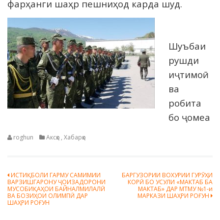
фарҳанги шаҳр пешниҳод карда шуд.
Шуъбаи
рушди
иҷтимоӣ
ва
робита
бо ҷомеа
roghun
Аксҳо
,
Хабарҳо
Навигация
ИСТИҚБОЛИ ГАРМУ САМИМИИ
БАРГУЗОРИИ ВОХУРИИ ГУРӮҲИ
ВАРЗИШГАРОНУ ҶОИЗАДОРОНИ
КОРӢ БО УСУЛИ «МАКТАБ БА
по
МУСОБИҚАҲОИ БАЙНАЛМИЛАЛӢ
МАКТАБ» ДАР МТМУ №1-и
ВА БОЗИҲОИ ОЛИМПӢ ДАР
МАРКАЗИ ШАҲРИ РОҒУН
записям
ШАҲРИ РОҒУН