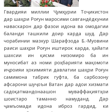
Гвардияи миллии Ҷумҳурии Тоҷикистон
дар шаҳри Роғун маросими савгандёдкунии
наваскарон дар фазои идона ва омодагии
баланди ташкили доир карда шуд. Дар
чорабинии мазкур Шарафзода Б.-Муовини
раиси шаҳри Роғун иштирок карда, ҳайати
шахсии ин қисми низомиро ба ин
муносибат аз номи роҳбарияти мақомоти
иҷроияи ҳокимияти давлатии шаҳри Роғун
самимона табрик гуфта, ба сарбозону
афсарони шуҷоъи Ватан дар адои хизмати
садоқатмандонаашон муваффақиятҳои
шоистаро таманно намуданд. Дар
ҷамъомади идона иброз гардид, ки