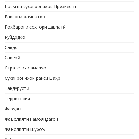
Паём ва суханрониҳои Президент
Раисони ҷамоатҳо
Роҳбарони сохтори давлатӣ
Рӯйдодҳо
Савдо
Сайёҳӣ
Стратегияи амалҳо
Суханрониҳои раиси шаҳр
Тандурустӣ
Территория
Фарҳанг
Фаъолияти намояндагон
Фаъолияти Шӯроъ