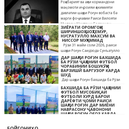
Роҳабарият ва аҳли кормандони
мақомоти иҷроияи ҳокимияти
давлатии шаҳри Роғун вобаста ба
марги фоҷиавии Раиси Вилояти
Мухтори Кӯҳистони Бадахшон
ЗИЁРАТИ ОРОМГОҲИ
Алишер …
ШИРИНШОҲ ШОҲТЕМУР,
НУСРАТУЛЛО МАХСУМ ВА
НИССОР МУҲАММАД
Рӯзи 31 майи соли 2026, раиси
шаҳри Роғун Саидзода Сунъатулло
бо ҳайъати кормандони дастгоҳи
ДАР ШАҲРИ РОҒУН БАХШИДА
раиси шаҳр ва роҳбарони мақомотҳои
БА РӮЗИ ҶАҲОНИИ ФУТБОЛ
ЧОРАБИНИИ БОШУКӮҲИ
…
ВАРЗИШӢ БАРГУЗОР КАРДА
ШУД
Дар шаҳри Роғун бахшида ба Рӯзи
ҷавонони Тоҷикистон ва Рӯзи
БАХШИДА БА РӮЗИ ҶАҲОНИИ
ҷаҳонии футбол бо иштироки 10
ФУТБОЛ МУСОБИҚАИ
даста мусобиқаи кушоди шаҳри аз …
ФУТБОЛИ ХУРД БАРОИ
ДАРЁФТИ ҶОМИ РАИСИ
ШАҲРИ РОҒУН ДАР МИЁНИ
НАВРАСОНУ ҶАВОНОНИ
ШАҲРИ РОҒУН ОҒОЗ КАРДА
ШУД
Дар шаҳри Роғун бахшида ба Рӯзи
БОЙГОНИҲО
ҷавонони Тоҷикистон ва Рӯзи