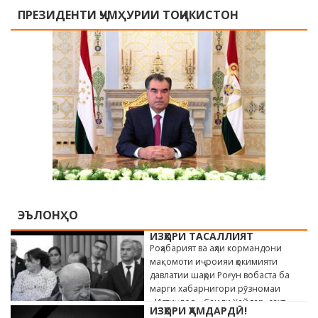
ПРЕЗИДЕНТИ ҶУМҲУРИИ ТОҶИКИСТОН
ЭЪЛОНҲО
ИЗҲОРИ ТАСАЛЛИЯТ
Роҳабарият ва аҳли кормандони
мақомоти иҷроияи ҳокимияти
давлатии шаҳри Роғун вобаста ба
марги хабарнигори рӯзномаи
«Истиқлол» Саиди Ҳайдар, сахт
ИЗҲОРИ ҲАМДАРДӢ!
андӯҳгин …