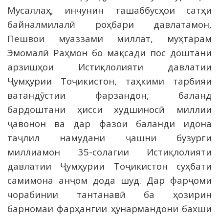
Мусаллаҳ, инчунин ташаббусҳои сатҳи
байналмилалӣ роҳбари давлатамон,
Пешвои муаззами миллат, муҳтарам
Эмомалӣ Раҳмон бо мақсади пос доштани
арзишҳои Истиқлолияти давлатии
Ҷумҳурии Тоҷикистон, таҳкими тарбияи
ватандӯстии фарзандон, баланд
бардоштани ҳисси худшиносӣ миллии
ҷавонон ва дар фазои баланди идона
таҷлил намудани ҷашни бузурги
миллиамон 35-солагии Истиқлолияти
давлатии Ҷумҳурии Тоҷикистон суҳбати
самимона анҷом дода шуд. Дар фарҷоми
чорабинии тантанавӣ ба ҳозирин
барномаи фарҳангии ҳунармандони бахши