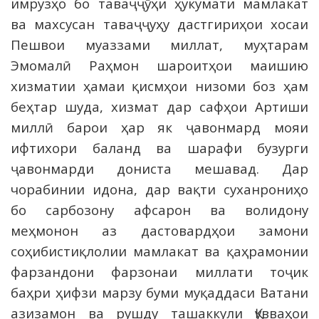
имрузҳо бо таваҷҷӯҳи ҳукумати мамлакат
ва махсусан таваҷҷуҳу дастгириҳои хосаи
Пешвои муаззами миллат, муҳтарам
Эмомалӣ Раҳмон шароитҳои маишию
хизматии ҳамаи қисмҳои низоми боз ҳам
беҳтар шуда, хизмат дар сафҳои Артиши
миллӣ барои ҳар як ҷавонмард мояи
ифтихори баланд ва шарафи бузурги
ҷавонмарди дониста мешавад. Дар
чорабинии идона, дар вақти суханрониҳо
бо сарбозону афсарон ва волидону
меҳмонон аз дастовардҳои замони
соҳибистиқлолии мамлакат ва қаҳрамонии
фарзандони фарзонаи миллати тоҷик
баҳри ҳифзи марзу буми муқаддаси Ватани
азизамон ва рушду ташаккули Қувваҳои