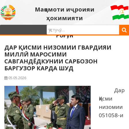
Мақомоти иҷроияи
ҳокимияти
давлатии шаҳри
Роғун
ДАР ҚИСМИ НИЗОМИИ ГВАРДИЯИ
МИЛЛӢ МАРОСИМИ
САВГАНДЁДКУНИИ САРБОЗОН
БАРГУЗОР КАРДА ШУД
05.05.2026
Дар
Қисми
низомии
051058-и