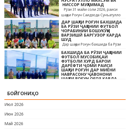
НУСРАТУЛЛО МАХСУМ ВА
НИССОР МУҲАММАД
Рӯзи 31 майи соли 2026, раиси
шаҳри Роғун Саидзода Сунъатулло
бо ҳайъати кормандони дастгоҳи
ДАР ШАҲРИ РОҒУН БАХШИДА
раиси шаҳр ва роҳбарони мақомотҳои
БА РӮЗИ ҶАҲОНИИ ФУТБОЛ
ЧОРАБИНИИ БОШУКӮҲИ
…
ВАРЗИШӢ БАРГУЗОР КАРДА
ШУД
Дар шаҳри Роғун бахшида ба Рӯзи
ҷавонони Тоҷикистон ва Рӯзи
БАХШИДА БА РӮЗИ ҶАҲОНИИ
ҷаҳонии футбол бо иштироки 10
ФУТБОЛ МУСОБИҚАИ
даста мусобиқаи кушоди шаҳри аз …
ФУТБОЛИ ХУРД БАРОИ
ДАРЁФТИ ҶОМИ РАИСИ
ШАҲРИ РОҒУН ДАР МИЁНИ
НАВРАСОНУ ҶАВОНОНИ
ШАҲРИ РОҒУН ОҒОЗ КАРДА
ШУД
Дар шаҳри Роғун бахшида ба Рӯзи
БОЙГОНИҲО
ҷавонони Тоҷикистон ва Рӯзи
ҷаҳонии футбол бо иштироки 10
Июл 2026
даста мусобиқаи кушоди шаҳри аз …
Июн 2026
Май 2026