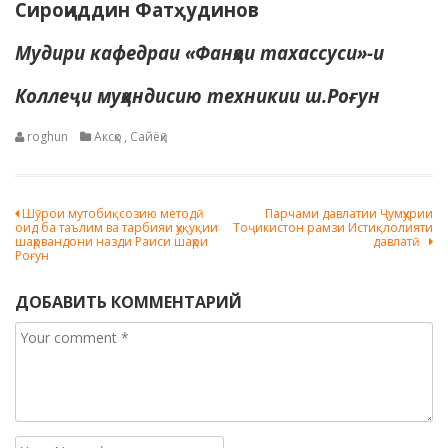
Сироҷиддин Фатҳудинов
Мудири кафедраи «Фанҳои тахассуси»-и
Коллеҷи муҳандисию техникии ш.Роғун
roghun
Аксҳо
,
Сайёҳӣ
Навигация
Шӯрои мутобиқсозию методӣ
Парчами давлатии Ҷумҳурии
оид ба таълим ва тарбияи ҳуқуқии
Тоҷикистон рамзи Истиқлолияти
по
шаҳрвандони назди Раиси шаҳри
давлатӣ
Роғун
записям
ДОБАВИТЬ КОММЕНТАРИЙ