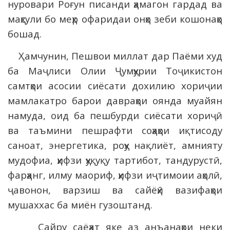
нуровари Роғун писанди ҳамагон гардад ва
маҳсули бо меҳр офаридаи онҳо зеби кошонаҳо
бошад.
Ҳамчунин, Пешвои миллат дар Паёми худ
ба Маҷлиси Олии Ҷумҳурии Тоҷикистон
самтҳои асосии сиёсати дохилию хориҷии
мамлакатро барои давраҳои оянда муайян
намуда, оид ба пешбурди сиёсати хориҷӣ
ва таъмини пешрафти соҳаҳои иқтисоду
саноат, энергетика, роҳу нақлиёт, амнияту
мудофиа, ҳифзи ҳуқуқу тартибот, тандурустӣ,
фарҳанг, илму маориф, ҳифзи иҷтимоии аҳолӣ,
ҷавонон, варзиш ва сайёҳӣ вазифаҳои
мушаххас ба миён гузоштанд.
Сайру саёҳат яке аз анъанаҳои неки