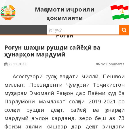
Мақомоти иҷроияи
ҳокимияти
давлатии шаҳри
Роғун
Роғун шаҳри рушди сайёҳӣ ва
ҳунарҳои мардумӣ
23.11.2022
No Comments
Асосгузори сулҳу ваҳдати миллӣ, Пешвои
миллат, Президенти Ҷумҳурии Тоҷикистон
муҳтарам Эмомалӣ Раҳмон дар Паёми худ ба
Парлумони мамлакат солҳои 2019-2021-ро
солҳои рушди деҳот, сайёҳӣ ва ҳунарҳои
мардумӣ эълон карданд, зеро беш аз 73
фоизи аҳолии кишвар дар деҳот зиндагӣ