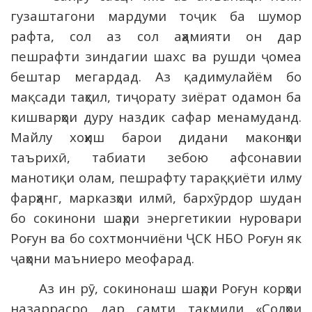
гузаштагони мардуми тоҷик ба шумор
рафта, сол аз сол аҳамияти он дар
пешрафти зиндагии шахс ва рушди ҷомеа
бештар мегардад. Аз қадимулайём бо
мақсади таҳсил, тиҷорату зиёрат одамон ба
кишварҳои дуру наздик сафар менамуданд.
Майлу хоҳиш барои дидани маконҳои
таърихӣ, табиати зебою афсонавии
манотиқи олам, пешрафту тараққиёти илму
фарҳанг, марказҳои илмӣ, бархӯрдор шудан
бо сокинони шаҳри энергетикии нуровари
Роғун ва бо сохтмончиёни ҶСК НБО Роғун як
ҷаҳони маъниеро меофарад.
Аз ин рӯ, сокинонаш шаҳри Роғун корҳои
назаррасро дар самти такмили «Солҳои