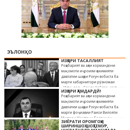
ЭЪЛОНҲО
ИЗҲОРИ ТАСАЛЛИЯТ
Роҳабарият ва аҳли кормандони
мақомоти иҷроияи ҳокимияти
давлатии шаҳри Роғун вобаста ба
марги хабарнигори рӯзномаи
«Истиқлол» Саиди Ҳайдар, сахт
ИЗҲОРИ ҲАМДАРДӢ!
андӯҳгин …
Роҳабарият ва аҳли кормандони
мақомоти иҷроияи ҳокимияти
давлатии шаҳри Роғун вобаста ба
марги фоҷиавии Раиси Вилояти
Мухтори Кӯҳистони Бадахшон
ЗИЁРАТИ ОРОМГОҲИ
Алишер …
ШИРИНШОҲ ШОҲТЕМУР,