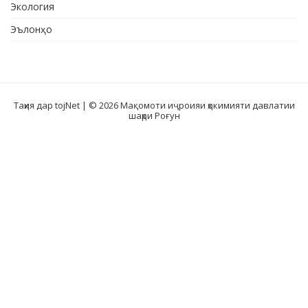
Экология
Эълонҳо
Таҳия дар tojNet
| © 2026 Мақомоти иҷроияи ҳокимияти давлатии
шаҳри Роғун