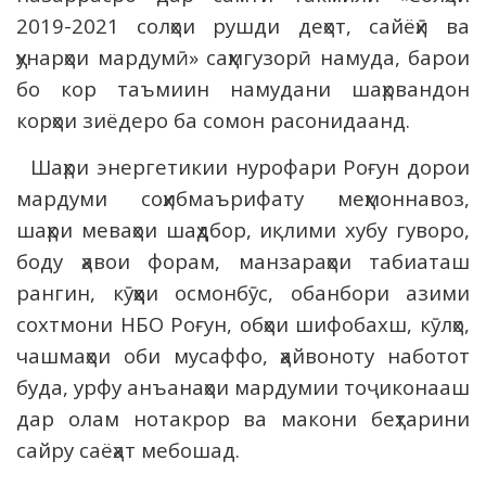
2019-2021 солҳои рушди деҳот, сайёҳӣ ва
ҳунарҳои мардумӣ» саҳмгузорӣ намуда, барои
бо кор таъмиин намудани шаҳрвандон
корҳои зиёдеро ба сомон расонидаанд.
Шаҳри энергетикии нурофари Роғун дорои
мардуми соҳибмаърифату меҳмоннавоз,
шаҳри меваҳои шаҳдбор, иқлими хубу гуворо,
боду ҳавои форам, манзараҳои табиаташ
рангин, кӯҳҳои осмонбӯс, обанбори азими
сохтмони НБО Роғун, обҳои шифобахш, кӯлҳо,
чашмаҳои оби мусаффо, ҳайвоноту наботот
буда, урфу анъанаҳои мардумии тоҷиконааш
дар олам нотакрор ва макони беҳтарини
сайру саёҳат мебошад.