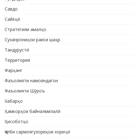
Савдо
Сайёҳӣ
Стратегияи амалҳо
Суханрониҳои раиси шаҳр
Тандурустӣ
Территория
Фарҳанг
Фаъолияти намояндагон
Фаъолияти Шӯроъ
Хабарҳо
Ҳамкорҳои байналмилалӣ
Ҳисоботҳо
Ҷалби сармоягузориҳои хориҷӣ