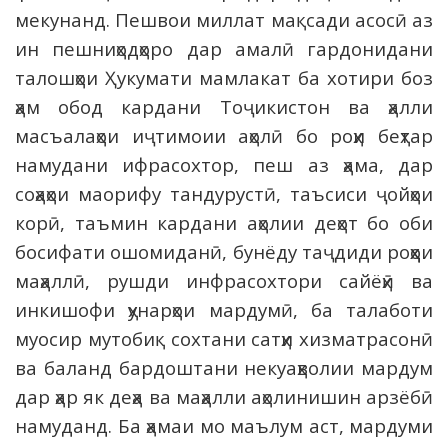
мекунанд. Пешвои миллат мақсади асосӣ аз
ин пешниҳодҳоро дар амалӣ гардонидани
талошҳои Ҳукумати мамлакат ба хотири боз
ҳам обод кардани Тоҷикистон ва ҳалли
масъалаҳои иҷтимоии аҳолӣ бо роҳи беҳтар
намудани ифрасохтор, пеш аз ҳама, дар
соҳаҳои маорифу тандурустӣ, таъсиси ҷойҳои
корӣ, таъмин кардани аҳолии деҳот бо оби
босифати ошомиданӣ, бунёду таҷдиди роҳҳои
маҳаллӣ, рушди инфрасохтори сайёҳӣ ва
инкишофи ҳунарҳои мардумӣ, ба талаботи
муосир мутобиқ сохтани сатҳи хизматрасонӣ
ва баланд бардоштани некуаҳволии мардум
дар ҳар як деҳа ва маҳалли аҳолинишин арзёбӣ
намуданд. Ба ҳамаи мо маълум аст, мардуми