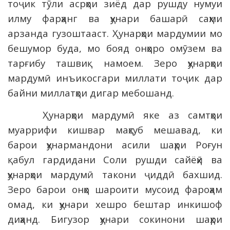
тоҷик тӯли асрҳои зиёд дар рушду нумуи
илму фарҳанг ва ҳунари башарӣ саҳми
арзанда гузоштааст. Ҳунарҳои мардумии мо
бешумор буда, мо бояд онҳоро омӯзем ва
тарғибу ташвиқ намоем. Зеро ҳунарҳои
мардумӣ инъикосгари миллати тоҷик дар
байни миллатҳои дигар мебошанд.
Ҳунарҳои мардумӣ яке аз самтҳои
муаррифи кишвар маҳсуб мешавад, ки
барои ҳунармандони асили шаҳри Роғун
қабул гардидани Соли рушди сайёҳӣ ва
ҳунарҳои мардумӣ такони ҷиддӣ бахшид.
Зеро барои онҳо шароити мусоид фароҳам
омад, ки ҳунари хешро бештар инкишоф
диҳанд. Бигузор ҳунари сокинони шаҳри