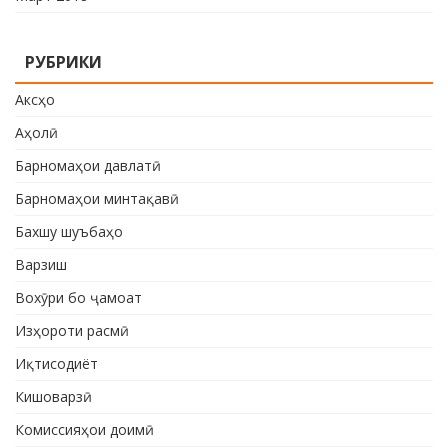
РУБРИКИ
Аксҳо
Аҳолӣ
Барномаҳои давлатӣ
Барномаҳои минтақавӣ
Бахшу шуъбаҳо
Варзиш
Вохӯри бо ҷамоат
Изҳороти расмӣ
Иқтисодиёт
Кишоварзӣ
Комиссияҳои доимӣ