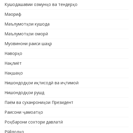
Кушодашавии озмунҳо ва тендерҳо
Маориф
Маълумотҳои кушода
Маълумотҳои оморӣ
Муовинони раиси шаҳр
Наворҳо
Нақлиёт
Нақшаҳо
Нишондодҳои иқтисодӣ ва иҷтимоӣ
Нишондодҳои рушд
Паём ва суханрониҳои Президент
Раисони ҷамоатҳо
Роҳбарони сохтори давлатӣ
Рӯйдодҳо